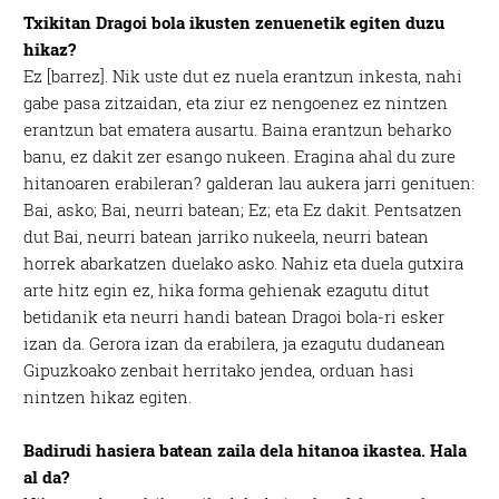
Txikitan Dragoi bola ikusten zenuenetik egiten duzu
hikaz?
Ez [barrez]. Nik uste dut ez nuela erantzun inkesta, nahi
gabe pasa zitzaidan, eta ziur ez nengoenez ez nintzen
erantzun bat ematera ausartu. Baina erantzun beharko
banu, ez dakit zer esango nukeen. Eragina ahal du zure
hitanoaren erabileran? galderan lau aukera jarri genituen:
Bai, asko; Bai, neurri batean; Ez; eta Ez dakit. Pentsatzen
dut Bai, neurri batean jarriko nukeela, neurri batean
horrek abarkatzen duelako asko. Nahiz eta duela gutxira
arte hitz egin ez, hika forma gehienak ezagutu ditut
betidanik eta neurri handi batean Dragoi bola-ri esker
izan da. Gerora izan da erabilera, ja ezagutu dudanean
Gipuzkoako zenbait herritako jendea, orduan hasi
nintzen hikaz egiten.
Badirudi hasiera batean zaila dela hitanoa ikastea. Hala
al da?