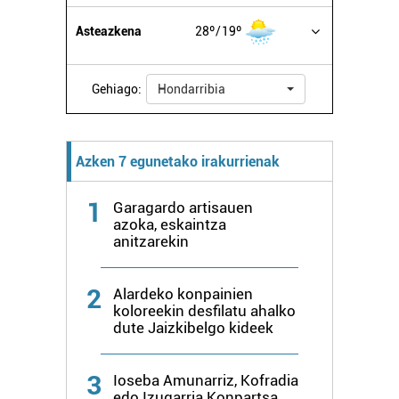
Asteazkena
28º
19º
Gehiago:
Hondarribia
Azken 7 egunetako irakurrienak
1
Garagardo artisauen
azoka, eskaintza
anitzarekin
2
Alardeko konpainien
koloreekin desfilatu ahalko
dute Jaizkibelgo kideek
3
Ioseba Amunarriz, Kofradia
edo Izugarria Konpartsa,