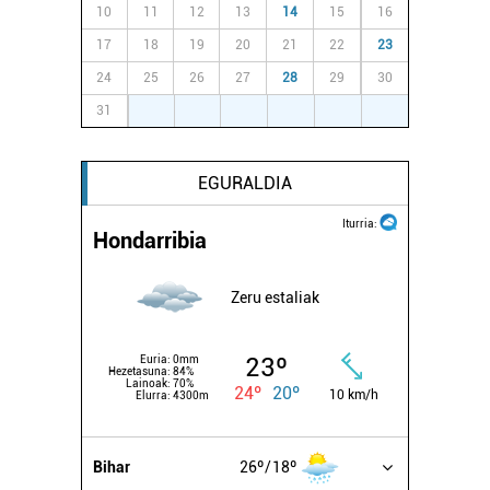
10
11
12
13
14
15
16
17
18
19
20
21
22
23
24
25
26
27
28
29
30
31
1
2
3
4
5
6
EGURALDIA
Iturria:
Hondarribia
Zeru estaliak
23º
Euria:
0mm
Hezetasuna:
84%
Lainoak:
70%
24º
20º
10 km/h
Elurra:
4300m
Bihar
26º
18º