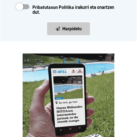
Pribatutasun Politika
irakurri eta onartzen
dut.
Harpidetu