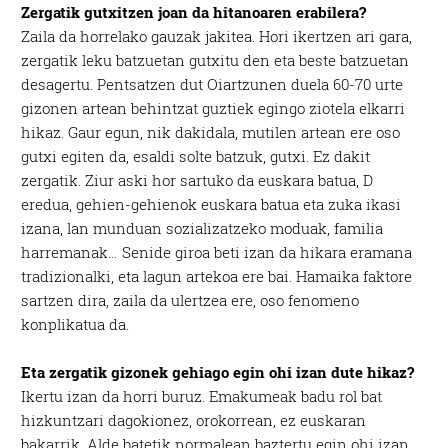
Zergatik gutxitzen joan da hitanoaren erabilera?
Zaila da horrelako gauzak jakitea. Hori ikertzen ari gara,
zergatik leku batzuetan gutxitu den eta beste batzuetan
desagertu. Pentsatzen dut Oiartzunen duela 60-70 urte
gizonen artean behintzat guztiek egingo ziotela elkarri
hikaz. Gaur egun, nik dakidala, mutilen artean ere oso
gutxi egiten da, esaldi solte batzuk, gutxi. Ez dakit
zergatik. Ziur aski hor sartuko da euskara batua, D
eredua, gehien-gehienok euskara batua eta zuka ikasi
izana, lan munduan sozializatzeko moduak, familia
harremanak… Senide giroa beti izan da hikara eramana
tradizionalki, eta lagun artekoa ere bai. Hamaika faktore
sartzen dira, zaila da ulertzea ere, oso fenomeno
konplikatua da.
Eta zergatik gizonek gehiago egin ohi izan dute hikaz?
Ikertu izan da horri buruz. Emakumeak badu rol bat
hizkuntzari dagokionez, orokorrean, ez euskaran
bakarrik. Alde batetik normalean baztertu egin ohi izan