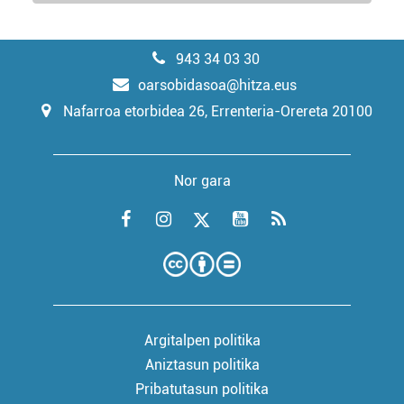
943 34 03 30
oarsobidasoa@hitza.eus
Nafarroa etorbidea 26, Errenteria-Orereta 20100
Nor gara
Argitalpen politika
Aniztasun politika
Pribatutasun politika