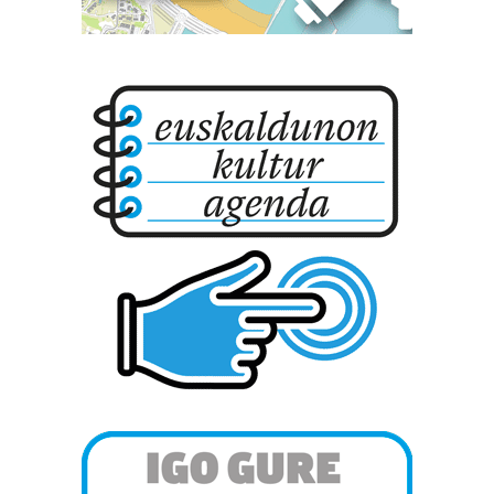
datuen atalean. Edozein unetan alda edo ken dezakezu
zure baimena Cookieen adierazpenean.
Webgune honek cookie propioak eta hirugarrenen cookie-
fitxategiak erabiltzen ditu. Zure esperientzia eta
zerbitzuak hobetzeko asmoz, cookie teknologiaz
baliatzen gara. Ohar hau onartuz gero, teknologia hori
erabiltzeko baimen esplizitua ematen diguzu.
Gehiago
irakurri