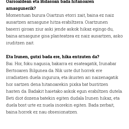
Oarsoaldean eta Bidasoan bada hitanoaren
arnasgunerik?
Momentuan burura Oiartzun etorri zait, baina ez naiz
ausartzen arnasgune hitza erabiltzera. Oiartzunen
baserri giroan ziur aski jende askok hikaz egingo du,
baina arnasgune gisa planteatzea ez naiz ausartzen, asko
iruditzen zait.
Eta Irunen, gutxi bada ere, hika entzuten da?
Bai. Hor, foku nagusia, bakarra ez esateagatik, Irunabar
Bertsoaren Bilgunea da. Nik uste dut horrek ere
irradiatzen duela ingurura, eta ikusten ari naizenagatik
hor sartzen dena hitanoarekin pixka bat bustitzen
hasten da. Badakit haietako askok egun erabiltzen dutela.
Beti diot dozena batekin egiten dudala Irunen hikaz, eta
duela bost urte ez nuela inorekin egiten. Bada zerbait,
baina horrek ez nau obsesionatzen.