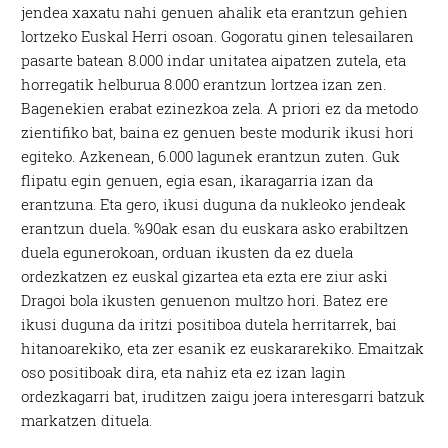
jendea xaxatu nahi genuen ahalik eta erantzun gehien
lortzeko Euskal Herri osoan. Gogoratu ginen telesailaren
pasarte batean 8.000 indar unitatea aipatzen zutela, eta
horregatik helburua 8.000 erantzun lortzea izan zen.
Bagenekien erabat ezinezkoa zela. A priori ez da metodo
zientifiko bat, baina ez genuen beste modurik ikusi hori
egiteko. Azkenean, 6.000 lagunek erantzun zuten. Guk
flipatu egin genuen, egia esan, ikaragarria izan da
erantzuna. Eta gero, ikusi duguna da nukleoko jendeak
erantzun duela. %90ak esan du euskara asko erabiltzen
duela egunerokoan, orduan ikusten da ez duela
ordezkatzen ez euskal gizartea eta ezta ere ziur aski
Dragoi bola ikusten genuenon multzo hori. Batez ere
ikusi duguna da iritzi positiboa dutela herritarrek, bai
hitanoarekiko, eta zer esanik ez euskararekiko. Emaitzak
oso positiboak dira, eta nahiz eta ez izan lagin
ordezkagarri bat, iruditzen zaigu joera interesgarri batzuk
markatzen dituela.