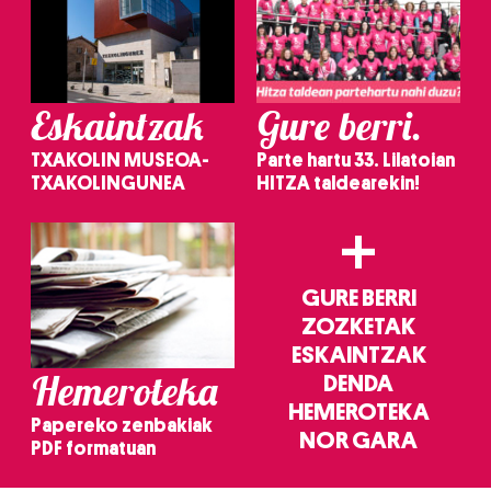
Eskaintzak
Gure berri.
TXAKOLIN MUSEOA-
Parte hartu 33. Lilatoian
TXAKOLINGUNEA
HITZA taldearekin!
+
GURE BERRI
ZOZKETAK
ESKAINTZAK
Hemeroteka
DENDA
HEMEROTEKA
Papereko zenbakiak
NOR GARA
PDF formatuan