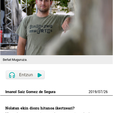
Beñat Muguruza.
Imanol Saiz Gomez de Segura
2019
/
07
/
26
Nolatan ekin diozu hitanoa ikertzeari?