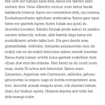
Nik uste dut nahiko zaila dela, baina hor faktore asko
sartzen dira. Uxue Alberdiri entzun nion behin berak
badakiela hitanoz, baina oso normatiboa dela, oso zuzena,
Euskaltzaindiaren aginduen araberakoa. Baina gaur egun
batez ere gazteek egiten duten hikak oso gutxi du
ikusteko horrekin. Batuko formak jende askori ez zaizkio
sartzen belarritik, orduan, alde batetik dago batua eta
euskalkiaren arteko talka hori. Eta gero daude arau
gramatikalak. Adibidez, menpeko perpausetan ezin da
erabili edo ez da erabili behintzat azken mende hauetan.
Baina duela hamar urtetik hona gazteek erabiltzen dute.
«Esan diat etorriko dukela». Hori berez ez du inork inoiz
esan, duela 30 urtera arte behintzat. Baina orain
Zarautzen, Azpeitian edo Oiartzunen, adibidez, gehien-
gehienetan ia seguru nago ez dutela errespetatzen arau
hori. Aurretik arauak ezagutu arren, nik ikastaro batean
ikasi dut txukun egiten. Hitanoa ikastea arte txiki bat
dela esango nuke.