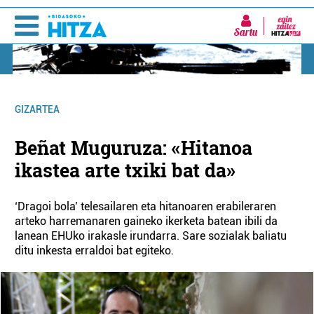
Sartu
GIZARTEA
Beñat Muguruza: «Hitanoa
ikastea arte txiki bat da»
‘Dragoi bola’ telesailaren eta hitanoaren erabileraren
arteko harremanaren gaineko ikerketa batean ibili da
lanean EHUko irakasle irundarra. Sare sozialak baliatu
ditu inkesta erraldoi bat egiteko.