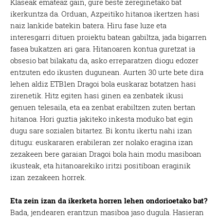
Klaseak emateaz gain, gure beste zereginetako bat
ikerkuntza da. Orduan, Azpeitiko hitanoa ikertzen hasi
naiz lankide batekin batera. Hiru fase luze eta
interesgarri dituen proiektu batean gabiltza, jada bigarren
fasea bukatzen ari gara. Hitanoaren kontua guretzat ia
obsesio bat bilakatu da, asko erreparatzen diogu edozer
entzuten edo ikusten dugunean. Aurten 30 urte bete dira
lehen aldiz ETB1en Dragoi bola euskaraz botatzen hasi
zirenetik. Hitz egiten hasi ginen ea zenbatek ikusi
genuen telesaila, eta ea zenbat erabiltzen zuten bertan
hitanoa. Hori guztia jakiteko inkesta moduko bat egin
dugu sare sozialen bitartez. Bi kontu ikertu nahi izan
ditugu: euskararen erabileran zer nolako eragina izan
zezakeen bere garaian Dragoi bola hain modu masiboan
ikusteak, eta hitanoarekiko iritzi positiboan eraginik
izan zezakeen horrek.
Eta zein izan da ikerketa horren lehen ondorioetako bat?
Bada, jendearen erantzun masiboa jaso dugula. Hasieran