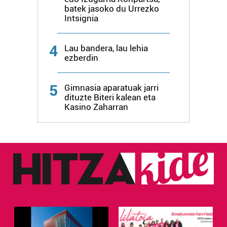
batek jasoko du Urrezko
Intsignia
4
Lau bandera, lau lehia
ezberdin
5
Gimnasia aparatuak jarri
dituzte Biteri kalean eta
Kasino Zaharran