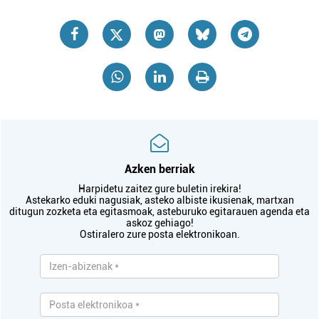
Azken berriak
Harpidetu zaitez gure buletin irekira!
Astekarko eduki nagusiak, asteko albiste ikusienak, martxan
ditugun zozketa eta egitasmoak, asteburuko egitarauen agenda eta
askoz gehiago!
Ostiralero zure posta elektronikoan.