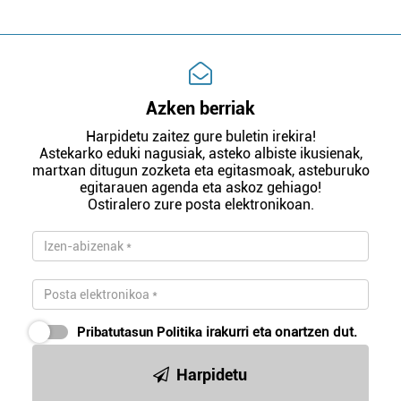
Azken berriak
Harpidetu zaitez gure buletin irekira!
Astekarko eduki nagusiak, asteko albiste ikusienak,
martxan ditugun zozketa eta egitasmoak, asteburuko
egitarauen agenda eta askoz gehiago!
Ostiralero zure posta elektronikoan.
Pribatutasun Politika
irakurri eta onartzen dut.
Harpidetu