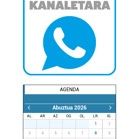
AGENDA
Abuztua 2026
AL.
AR.
AZ.
OG.
OL.
LR.
IG.
27
28
29
30
31
1
2
3
4
5
6
7
8
9