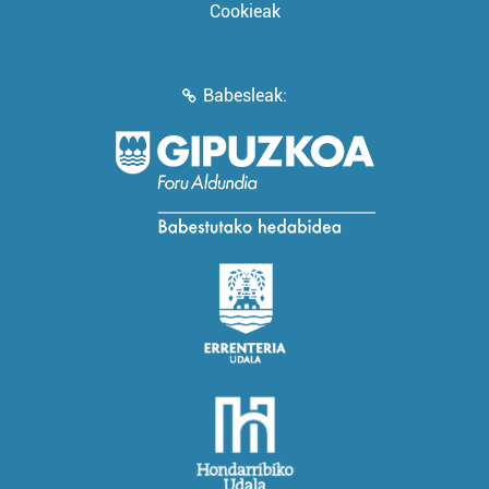
Cookieak
Babesleak: