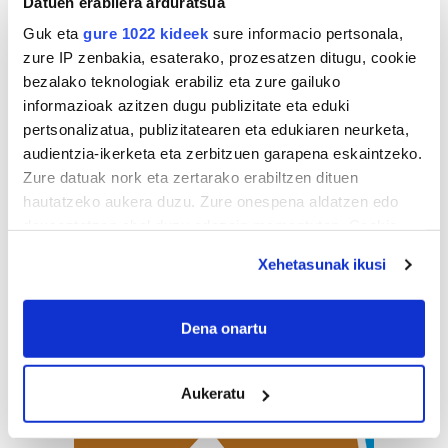
Datuen erabilera arduratsua
Guk eta
gure 1022 kideek
sure informacio pertsonala,
zure IP zenbakia, esaterako, prozesatzen ditugu, cookie
bezalako teknologiak erabiliz eta zure gailuko
informazioak azitzen dugu publizitate eta eduki
pertsonalizatua, publizitatearen eta edukiaren neurketa,
audientzia-ikerketa eta zerbitzuen garapena eskaintzeko.
Zure datuak nork eta zertarako erabiltzen dituen
hautatzeko aukera duzu. Zure onespena aldatzen edo
deuseztatzen ahal duzu edozein momentutan, Cookie
deklaraziotik edo Privacy triggerean klikatuz.
Xehetasunak ikusi
If you allow, we would also like to:
Collect information about your geographical
Dena onartu
location which can be accurate to within several
meters
Aukeratu
Identify your device by actively scanning it for
specific characteristics (fingerprinting)