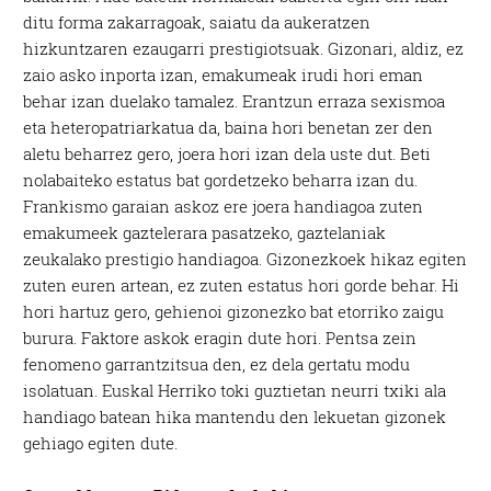
ditu forma zakarragoak, saiatu da aukeratzen
hizkuntzaren ezaugarri prestigiotsuak. Gizonari, aldiz, ez
zaio asko inporta izan, emakumeak irudi hori eman
behar izan duelako tamalez. Erantzun erraza sexismoa
eta heteropatriarkatua da, baina hori benetan zer den
aletu beharrez gero, joera hori izan dela uste dut. Beti
nolabaiteko estatus bat gordetzeko beharra izan du.
Frankismo garaian askoz ere joera handiagoa zuten
emakumeek gaztelerara pasatzeko, gaztelaniak
zeukalako prestigio handiagoa. Gizonezkoek hikaz egiten
zuten euren artean, ez zuten estatus hori gorde behar. Hi
hori hartuz gero, gehienoi gizonezko bat etorriko zaigu
burura. Faktore askok eragin dute hori. Pentsa zein
fenomeno garrantzitsua den, ez dela gertatu modu
isolatuan. Euskal Herriko toki guztietan neurri txiki ala
handiago batean hika mantendu den lekuetan gizonek
gehiago egiten dute.