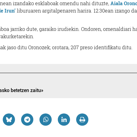
 lanean izandako esklaboak omendu nahi dituzte,
Aiala Oron
e Irun’
liburuaren argitalpenaren harira. 12:30ean izango da
iboa jarriko dute, garaiko irudiekin. Ondoren, omenaldiari h
rakurketarekin.
k jaso ditu Oronozek; orotara, 207 preso identifikatu ditu.
asko betetzen zaitu»
Ostalaritza
Hornidurak
AIADEK PINTUREN
OS TABERNA
FABRIKAZIOA