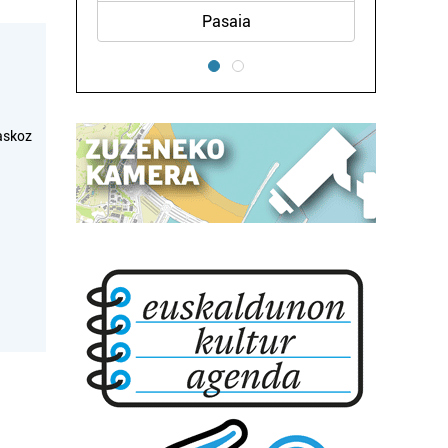
Pasaia
askoz