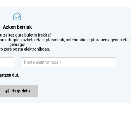
Pasaia
Irun
Azken berriak
 zaitez gure buletin irekira!
txan ditugun zozketa eta egitasmoak, asteburuko egitarauen agenda eta 
gehiago!
ro zure posta elektronikoan.
artzen dut.
Harpidetu