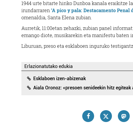
1944 urte bitarte hiriko Dunboa kanala eraikitze
irundarraren
‘A pico y pala: Destacamento Penal d
omenaldia, Santa Elena zubian.
Aurretik, 11:00etan zehazki, zubian panel informat
emango diote, musikarekin eta manifestu baten i
Liburuan, preso eta esklaboen inguruko testigantza
Erlazionatutako edukia
Esklaboen izen-abizenak
Aiala Oronoz: «presoen senideekin hitz egiteak 
MIM