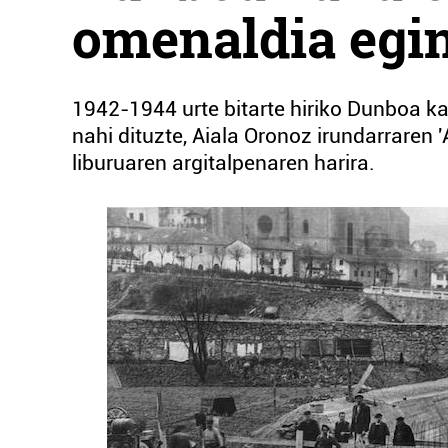
omenaldia egin
1942-1944 urte bitarte hiriko Dunboa k
nahi dituzte, Aiala Oronoz irundarraren 
liburuaren argitalpenaren harira.