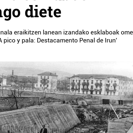
go diete
anala eraikitzen lanean izandako esklaboak om
'A pico y pala: Destacamento Penal de Irun'