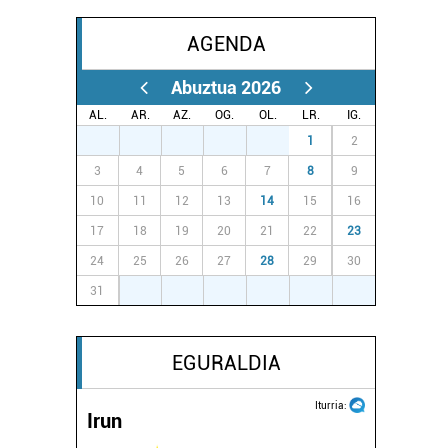
AGENDA
Abuztua 2026
AL.
AR.
AZ.
OG.
OL.
LR.
IG.
27
28
29
30
31
1
2
3
4
5
6
7
8
9
10
11
12
13
14
15
16
17
18
19
20
21
22
23
24
25
26
27
28
29
30
31
1
2
3
4
5
6
EGURALDIA
Iturria:
Irun