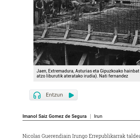
Jaen, Extremadura, Asturias eta Gipuzkoako hainbat 
atzo liburutik ateratako irudia). Nati fernandez
Imanol Saiz Gomez de Segura
Irun
Nicolas Guerendiain Irungo Errepublikarrak taldea