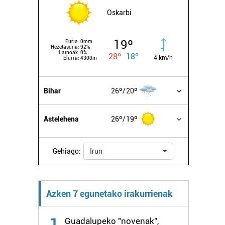
Oskarbi
19º
Euria:
0mm
Hezetasuna:
92%
Lainoak:
0%
28º
18º
4 km/h
Elurra:
4300m
Bihar
26º
20º
Astelehena
26º
19º
Gehiago:
Irun
Azken 7 egunetako irakurrienak
1
Guadalupeko "novenak",