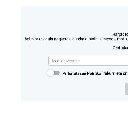
Harpidetu
Astekarko eduki nagusiak, asteko albiste ikusienak, mar
Ostirale
Pribatutasun Politika
irakurri eta on