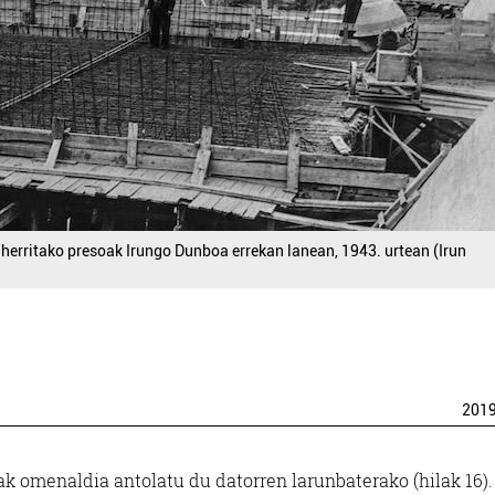
herritako presoak Irungo Dunboa errekan lanean, 1943. urtean (Irun
201
k omenaldia antolatu du datorren larunbaterako (hilak 16).