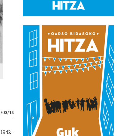
9
/
03
/
14
 1942-