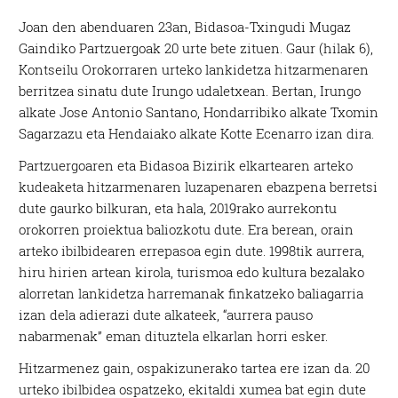
Joan den abenduaren 23an, Bidasoa-Txingudi Mugaz
Gaindiko Partzuergoak 20 urte bete zituen. Gaur (hilak 6),
Kontseilu Orokorraren urteko lankidetza hitzarmenaren
berritzea sinatu dute Irungo udaletxean. Bertan, Irungo
alkate Jose Antonio Santano, Hondarribiko alkate Txomin
Sagarzazu eta Hendaiako alkate Kotte Ecenarro izan dira.
Partzuergoaren eta Bidasoa Bizirik elkartearen arteko
kudeaketa hitzarmenaren luzapenaren ebazpena berretsi
dute gaurko bilkuran, eta hala, 2019rako aurrekontu
orokorren proiektua baliozkotu dute. Era berean, orain
arteko ibilbidearen errepasoa egin dute. 1998tik aurrera,
hiru hirien artean kirola, turismoa edo kultura bezalako
alorretan lankidetza harremanak finkatzeko baliagarria
izan dela adierazi dute alkateek, “aurrera pauso
nabarmenak” eman dituztela elkarlan horri esker.
Hitzarmenez gain, ospakizunerako tartea ere izan da. 20
urteko ibilbidea ospatzeko, ekitaldi xumea bat egin dute