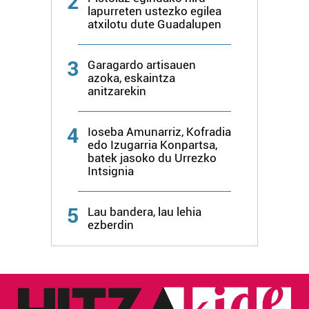
2
lapurreten ustezko egilea
atxilotu dute Guadalupen
3
Garagardo artisauen
azoka, eskaintza
anitzarekin
4
Ioseba Amunarriz, Kofradia
edo Izugarria Konpartsa,
batek jasoko du Urrezko
Intsignia
5
Lau bandera, lau lehia
ezberdin