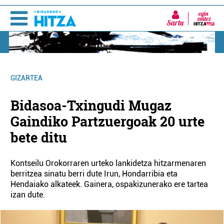
Sartu
GIZARTEA
Bidasoa-Txingudi Mugaz
Gaindiko Partzuergoak 20 urte
bete ditu
Kontseilu Orokorraren urteko lankidetza hitzarmenaren
berritzea sinatu berri dute Irun, Hondarribia eta
Hendaiako alkateek. Gainera, ospakizunerako ere tartea
izan dute.