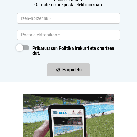
Ostiralero zure posta elektronikoan.
Pribatutasun Politika
irakurri eta onartzen
dut.
Harpidetu