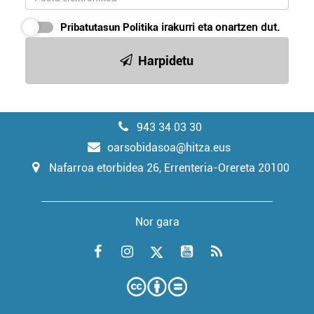
Pribatutasun Politika
irakurri eta onartzen dut.
Harpidetu
943 34 03 30
oarsobidasoa@hitza.eus
Nafarroa etorbidea 26, Errenteria-Orereta 20100
Nor gara