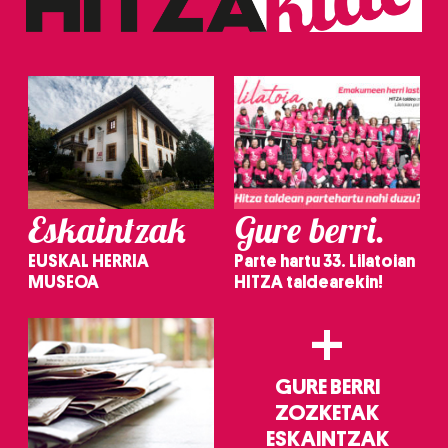
Eskaintzak
Gure berri.
EUSKAL HERRIA
Parte hartu 33. Lilatoian
MUSEOA
HITZA taldearekin!
+
GURE BERRI
ZOZKETAK
ESKAINTZAK