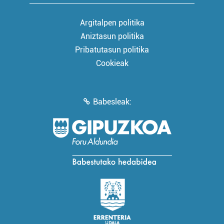
Argitalpen politika
Aniztasun politika
Pribatutasun politika
Cookieak
Babesleak: