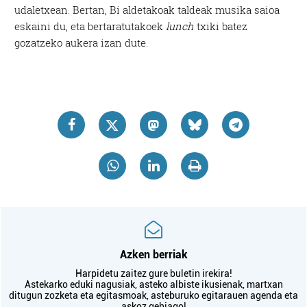
udaletxean. Bertan, Bi aldetakoak taldeak musika saioa
eskaini du, eta bertaratutakoek
lunch
txiki batez
gozatzeko aukera izan dute.
Azken berriak
Harpidetu zaitez gure buletin irekira!
Astekarko eduki nagusiak, asteko albiste ikusienak, martxan
ditugun zozketa eta egitasmoak, asteburuko egitarauen agenda eta
askoz gehiago!