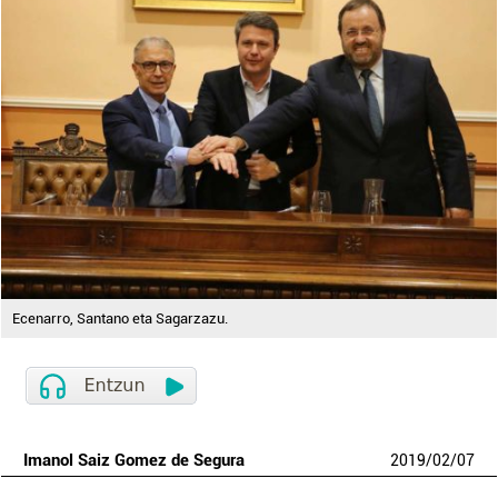
Ecenarro, Santano eta Sagarzazu.
Imanol Saiz Gomez de Segura
2019
/
02
/
07