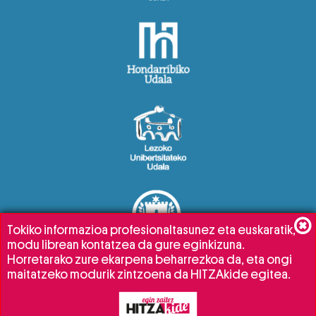
Tokiko informazioa profesionaltasunez eta euskaratik,
modu librean kontatzea da gure eginkizuna.
Horretarako zure ekarpena beharrezkoa da, eta ongi
maitatzeko modurik zintzoena da HITZAkide egitea.