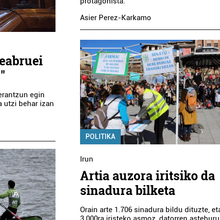
protagonista.
Asier Perez-Karkamo
Deabruei
"
erantzun egin
a utzi behar izan
POLITIKA
Irun
Artia auzora iritsiko da
sinadura bilketa
Orain arte 1.706 sinadura bildu dituzte, et
3.000ra iristeko asmoz, datorren asteburu