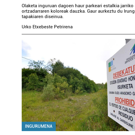
Olaketa inguruan dagoen haur parkeari estalkia jarriko 
ortzadarraren koloreak dauzka. Gaur aurkeztu du Irun
tapakiaren diseinua.
Urko Etxebeste Petrirena
INGURUMENA
Euskaltegiak