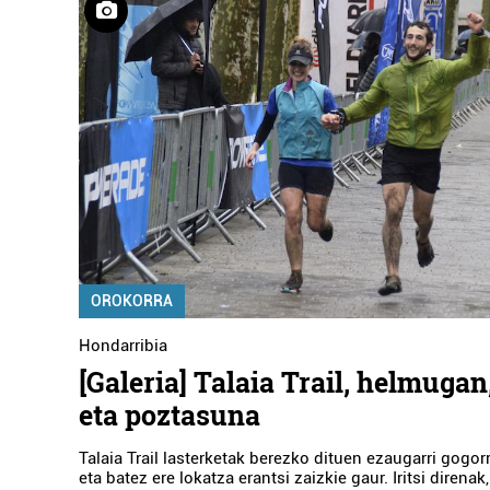
OROKORRA
Hondarribia
[Galeria] Talaia Trail, helmugan
eta poztasuna
Talaia Trail lasterketak berezko dituen ezaugarri gogorr
eta batez ere lokatza erantsi zaizkie gaur. Iritsi direnak