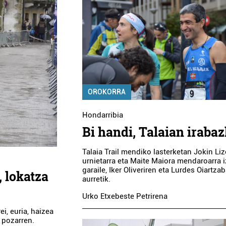
OROKORRA
Hondarribia
Bi handi, Talaian irabaz
Talaia Trail mendiko lasterketan Jokin Li
urnietarra eta Maite Maiora mendaroarra i
garaile, Iker Oliveriren eta Lurdes Oiartza
, lokatza
aurretik.
Urko Etxebeste Petrirena
ei, euria, haizea
, pozarren.