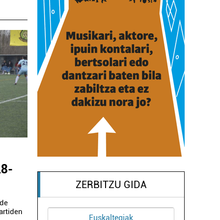
18-
ZERBITZU GIDA
lde
artiden
Ostalaritza