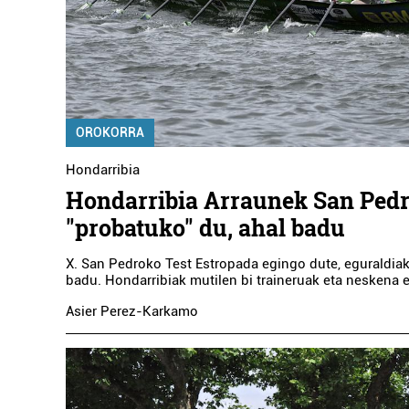
OROKORRA
Hondarribia
Hondarribia Arraunek San Ped
"probatuko" du, ahal badu
X. San Pedroko Test Estropada egingo dute, eguraldia
badu. Hondarribiak mutilen bi traineruak eta neskena 
Asier Perez-Karkamo