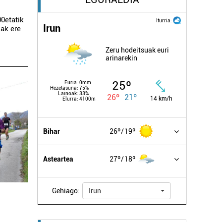
00etatik
Iturria:
Irun
iak ere
Zeru hodeitsuak euri
arinarekin
25º
Euria:
0mm
Hezetasuna:
75%
Lainoak:
33%
26º
21º
14 km/h
Elurra:
4100m
Bihar
26º
19º
Asteartea
27º
18º
Gehiago:
Irun