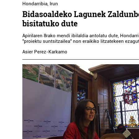
Hondarribia
,
Irun
Bidasoaldeko Lagunek Zaldunb
PASAIAKO TXIRRITA AEK
O
bisitatuko dute
Pasaia
Apirilaren 8rako mendi ibilaldia antolatu dute, Hondarr
"proiektu suntsitzailea" non eraikiko litzatekeen ezagu
Asier Perez-Karkamo