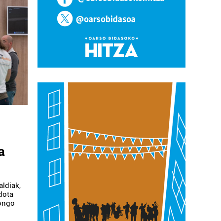
a
aldiak,
dota
gongo