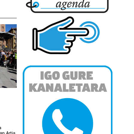
a
an Artia