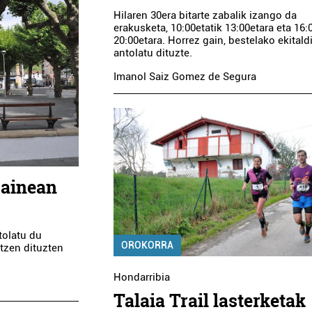
Hilaren 30era bitarte zabalik izango da
erakusketa, 10:00etatik 13:00etara eta 16:
20:00etara. Horrez gain, bestelako ekitald
antolatu dituzte.
Imanol Saiz Gomez de Segura
gainean
tolatu du
OROKORRA
tzen dituzten
Hondarribia
Talaia Trail lasterketak