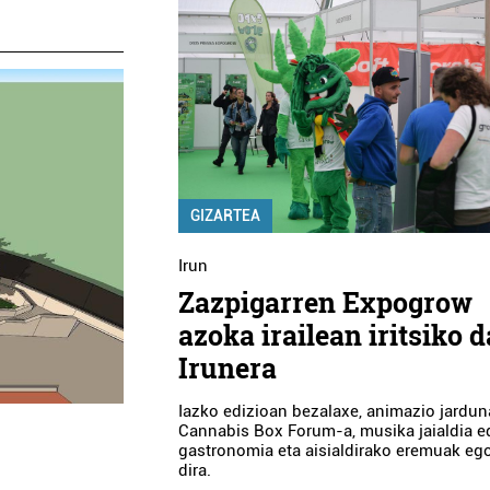
GIZARTEA
Irun
Zazpigarren Expogrow
azoka irailean iritsiko d
Irunera
Iazko edizioan bezalaxe, animazio jardun
Cannabis Box Forum-a, musika jaialdia e
gastronomia eta aisialdirako eremuak e
dira.