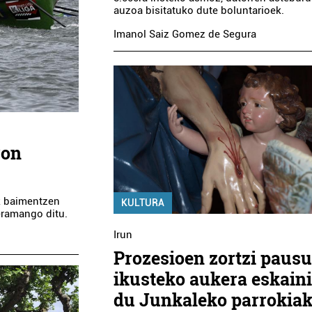
auzoa bisitatuko dute boluntarioek.
Imanol Saiz Gomez de Segura
ron
k baimentzen
KULTURA
eramango ditu.
Irun
Prozesioen zortzi paus
ikusteko aukera eskain
du Junkaleko parrokia