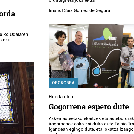
ordutegi eta jokalekua.
Imanol Saiz Gomez de Segura
orda
NDARTXO TABERNA
PASAIAKO TXIRRIT
Errenteria-Orereta
Pasaia
ibiko Udalaren
tzeko.
OROKORRA
Hondarribia
Gogorrena espero dute
Azken asteetako ekaitzek eta asteburura
iragarpenak asko zailduko dute Talaia Trai
Igandean egingo dute, eta lokatza izango