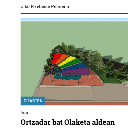
Urko Etxebeste Petrirena
GIZARTEA
Irun
Ortzadar bat Olaketa aldean