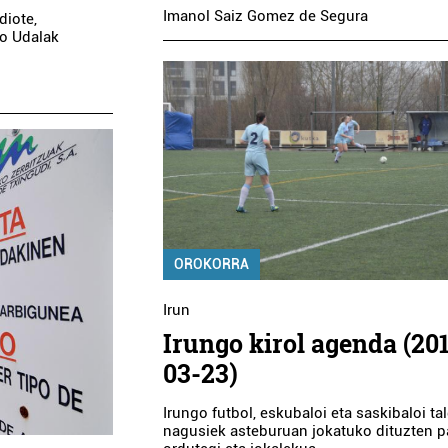
Imanol Saiz Gomez de Segura
diote,
go Udalak
OROKORRA
Irun
Irungo kirol agenda (20
03-23)
Irungo futbol, eskubaloi eta saskibaloi ta
nagusiek asteburuan jokatuko dituzten p
Ostalaritza
Euskaltegiak