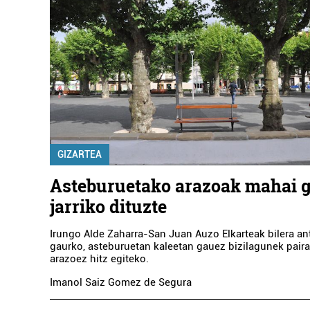
GIZARTEA
Asteburuetako arazoak mahai 
jarriko dituzte
Irungo Alde Zaharra-San Juan Auzo Elkarteak bilera an
gaurko, asteburuetan kaleetan gauez bizilagunek paira
arazoez hitz egiteko.
Imanol Saiz Gomez de Segura