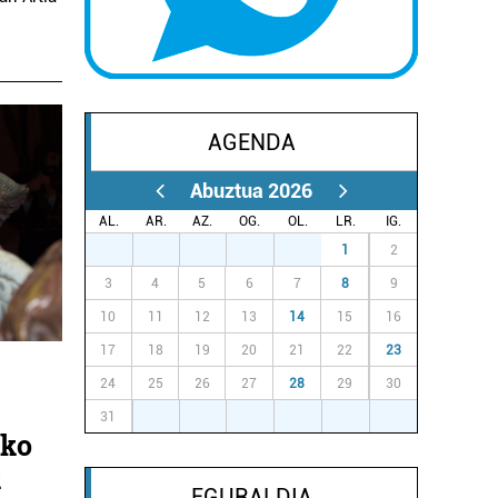
AGENDA
Abuztua 2026
AL.
AR.
AZ.
OG.
OL.
LR.
IG.
27
28
29
30
31
1
2
3
4
5
6
7
8
9
10
11
12
13
14
15
16
17
18
19
20
21
22
23
24
25
26
27
28
29
30
u
31
1
2
3
4
5
6
iko
k
EGURALDIA