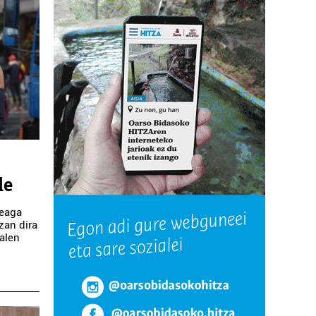
le
zeaga
zan dira
balen