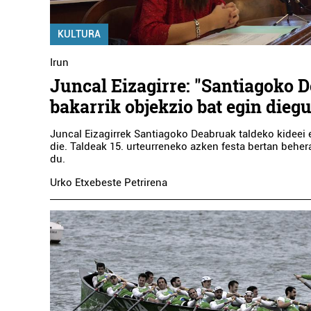
KULTURA
Irun
Juncal Eizagirre: "Santiagoko 
bakarrik objekzio bat egin diegu
Juncal Eizagirrek Santiagoko Deabruak taldeko kideei 
die. Taldeak 15. urteurreneko azken festa bertan beher
du.
Urko Etxebeste Petrirena