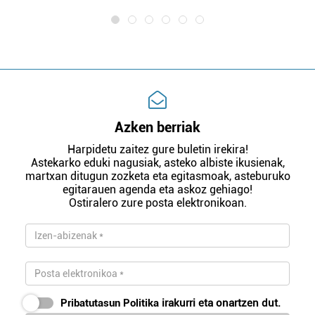
Azken berriak
Harpidetu zaitez gure buletin irekira!
Astekarko eduki nagusiak, asteko albiste ikusienak,
martxan ditugun zozketa eta egitasmoak, asteburuko
egitarauen agenda eta askoz gehiago!
Ostiralero zure posta elektronikoan.
Pribatutasun Politika
irakurri eta onartzen dut.