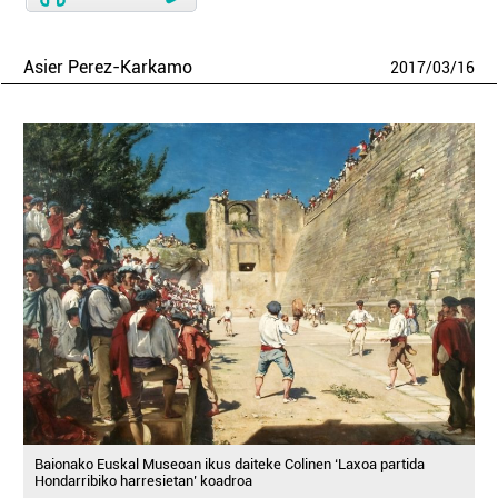
Asier Perez-Karkamo
2017
/
03
/
16
Baionako Euskal Museoan ikus daiteke Colinen ‘Laxoa partida
Hondarribiko harresietan’ koadroa