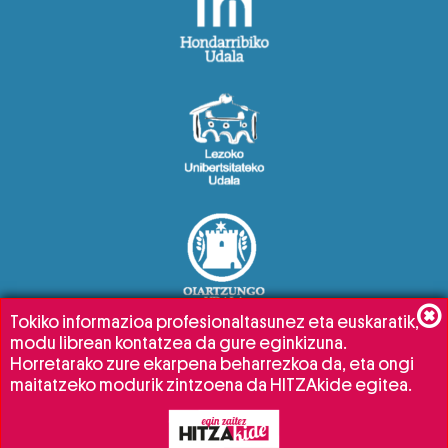
Tokiko informazioa profesionaltasunez eta euskaratik,
modu librean kontatzea da gure eginkizuna.
Horretarako zure ekarpena beharrezkoa da, eta ongi
maitatzeko modurik zintzoena da HITZAkide egitea.