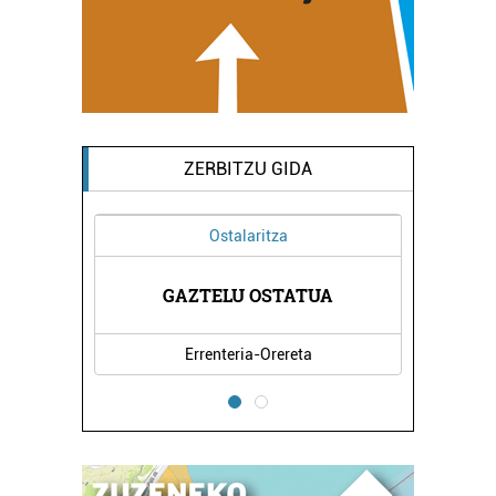
ZERBITZU GIDA
Ostalaritza
HORTZ
AINH
GAZTELU OSTATUA
Errenteria-Orereta