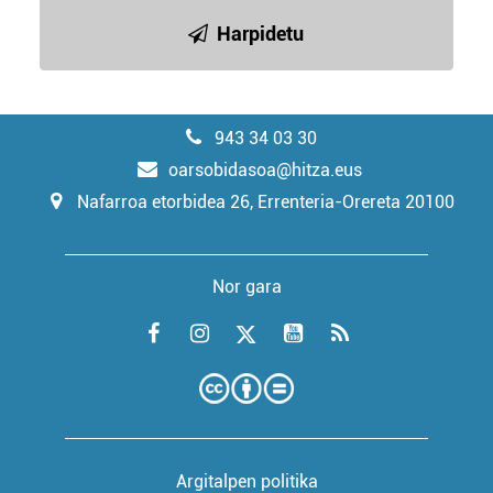
Harpidetu
943 34 03 30
oarsobidasoa@hitza.eus
Nafarroa etorbidea 26, Errenteria-Orereta 20100
Nor gara
Argitalpen politika