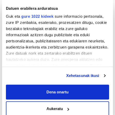
Datuen erabilera arduratsua
Guk eta
gure 1022 kideek
sure informacio pertsonala,
zure IP zenbakia, esaterako, prozesatzen ditugu, cookie
bezalako teknologiak erabiliz eta zure gailuko
informazioak azitzen dugu publizitate eta eduki
pertsonalizatua, publizitatearen eta edukiaren neurketa,
audientzia-ikerketa eta zerbitzuen garapena eskaintzeko.
Zure datuak nork eta zertarako erabiltzen dituen
hautatzeko aukera duzu. Zure onespena aldatzen edo
deuseztatzen ahal duzu edozein momentutan, Cookie
deklaraziotik edo Privacy triggerean klikatuz.
Xehetasunak ikusi
If you allow, we would also like to:
AGENDA
Collect information about your geographical
Dena onartu
location which can be accurate to within several
Abuztua 2026
meters
AL.
AR.
AZ.
OG.
OL.
LR.
IG.
Aukeratu
Identify your device by actively scanning it for
27
28
29
30
31
1
2