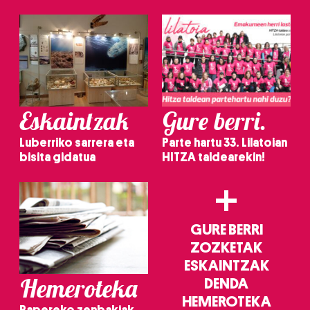
Eskaintzak
Gure berri.
Luberriko sarrera eta
Parte hartu 33. Lilatoian
bisita gidatua
HITZA taldearekin!
+
GURE BERRI
ZOZKETAK
ESKAINTZAK
Hemeroteka
DENDA
HEMEROTEKA