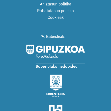
Aniztasun politika
Pribatutasun politika
Cookieak
Babesleak: