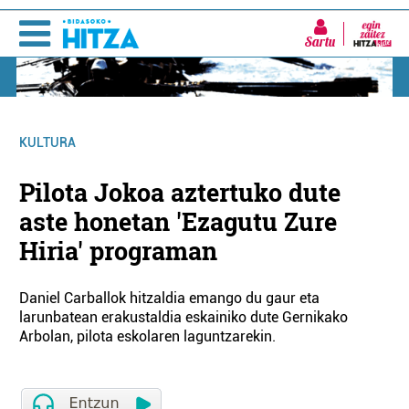
Sartu
KULTURA
Pilota Jokoa aztertuko dute
aste honetan 'Ezagutu Zure
Hiria' programan
Daniel Carballok hitzaldia emango du gaur eta
larunbatean erakustaldia eskainiko dute Gernikako
Arbolan, pilota eskolaren laguntzarekin.