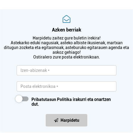
Azken berriak
Harpidetu zaitez gure buletin irekira!
Astekarko eduki nagusiak, asteko albiste ikusienak, martxan
ditugun zozketa eta egitasmoak, asteburuko egitarauen agenda eta
askoz gehiago!
Ostiralero zure posta elektronikoan.
Pribatutasun Politika
irakurri eta onartzen
dut.
Harpidetu