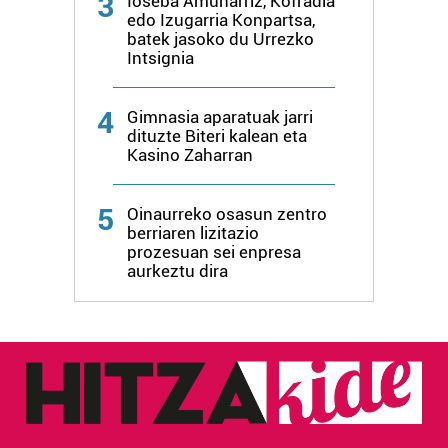
3
Ioseba Amunarriz, Kofradia
edo Izugarria Konpartsa,
batek jasoko du Urrezko
Intsignia
4
Gimnasia aparatuak jarri
dituzte Biteri kalean eta
Kasino Zaharran
5
Oinaurreko osasun zentro
berriaren lizitazio
prozesuan sei enpresa
aurkeztu dira