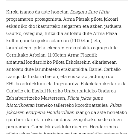
Kirola izango da aste honetan
Ezagutu Zure Hiria
programaren protagonista. Arma Plazak pilota jokoari
eskainiko dio ikasturteko seigarren eta azken jarduera.
Gaurko, osteguna, hitzaldia antolatu dute Arma Plaza
kultur guneko goiko solairuan (19:00etan) eta,
larunbatean, pilota jokoaren erakustaldia egingo dute
Gernikako Arbolan; 11:00etan Arma Plazatik
abiatuta.Hondarribiko Pilota Eskolarekin elkarlanean
antolatu dute larunbateko erakustaldia. Daniel Carballo
izango da hizlaria bietan, eta euskaraz jardungo du.
EHUko arkitektura eta Ingeniaritza Eskoletan ikerlaria da
Carballo eta Euskal Herriko Unibertsitateko Ondarea
Zaharberritzeko Masterrean,
Pilota jokoa gune
historikoetan
izeneko tailerreko koordinatzailea.
Pilota
jokoaren ezarpena Hondarribian
izango da aste honetako
gaia herritarrek hiriko ondarea ezagutzeko xedea duen
programan. Carballok azalduko duenez, Hondarribiko
pilota jokoa beste herrietan egiten zenarekiko antzerakoa