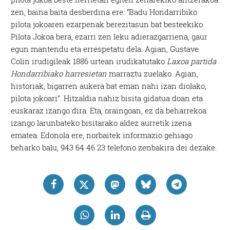
zen, baina baita desberdina ere: “Badu Hondarribiko
pilota jokoaren ezarpenak berezitasun bat besteekiko.
Pilota Jokoa bera, ezarri zen leku adierazgarriena, gaur
egun mantendu eta errespetatu dela. Agian, Gustave
Colin irudigileak 1886 urtean irudikatutako
Laxoa partida
Hondarribiako harresietan
marraztu zuelako. Agian,
historiak, bigarren aukera bat eman nahi izan diolako,
pilota jokoari”. Hitzaldia nahiz bisita gidatua doan eta
euskaraz izango dira. Eta, oraingoan, ez da beharrekoa
izango larunbateko bisitarako aldez aurretik izena
ematea. Edonola ere, norbaitek informazio gehiago
beharko balu, 943 64 46 23 telefono zenbakira dei dezake.