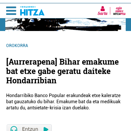
Sartu
OROKORRA
[Aurrerapena] Bihar emakume
bat etxe gabe geratu daiteke
Hondarribian
Hondarribiko Banco Popular erakundeak etxe kaleratze
bat gauzatuko du bihar. Emakume bat da eta medikuak
artatu du, antsietate-krisia izan duelako.