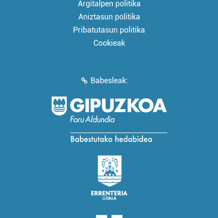
Argitalpen politika
Aniztasun politika
Pribatutasun politika
Cookieak
Babesleak: