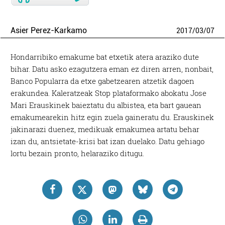
Asier Perez-Karkamo
2017
/
03
/
07
Hondarribiko emakume bat etxetik atera araziko dute
bihar. Datu asko ezagutzera eman ez diren arren, nonbait,
Banco Popularra da etxe gabetzearen atzetik dagoen
erakundea. Kaleratzeak Stop plataformako abokatu Jose
Mari Erauskinek baieztatu du albistea, eta bart gauean
emakumearekin hitz egin zuela gaineratu du. Erauskinek
jakinarazi duenez, medikuak emakumea artatu behar
izan du, antsietate-krisi bat izan duelako. Datu gehiago
lortu bezain pronto, helaraziko ditugu.