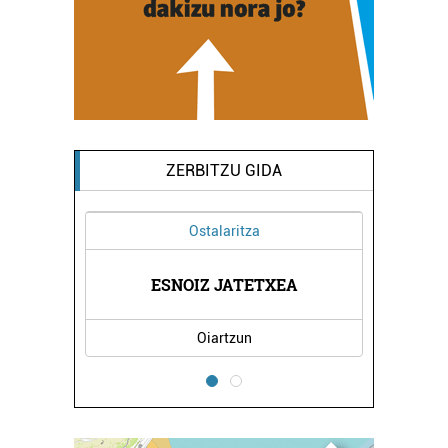
ZERBITZU GIDA
Ostalaritza
OLA
ESNOIZ JATETXEA
EL
Oiartzun