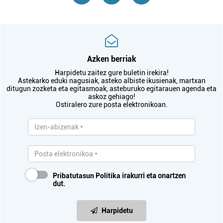
Azken berriak
Harpidetu zaitez gure buletin irekira!
Astekarko eduki nagusiak, asteko albiste ikusienak, martxan
ditugun zozketa eta egitasmoak, asteburuko egitarauen agenda eta
askoz gehiago!
Ostiralero zure posta elektronikoan.
Pribatutasun Politika
irakurri eta onartzen
dut.
Harpidetu