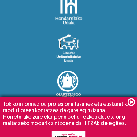
Tokiko informazioa profesionaltasunez eta euskaratik,
modu librean kontatzea da gure eginkizuna.
Horretarako zure ekarpena beharrezkoa da, eta ongi
maitatzeko modurik zintzoena da HITZAkide egitea.