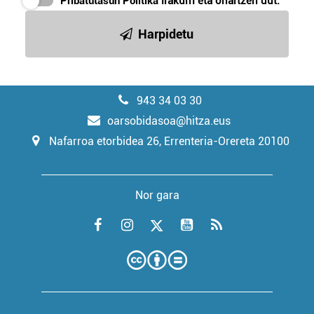
Pribatutasun Politika
irakurri eta onartzen dut.
Harpidetu
943 34 03 30
oarsobidasoa@hitza.eus
Nafarroa etorbidea 26, Errenteria-Orereta 20100
Nor gara