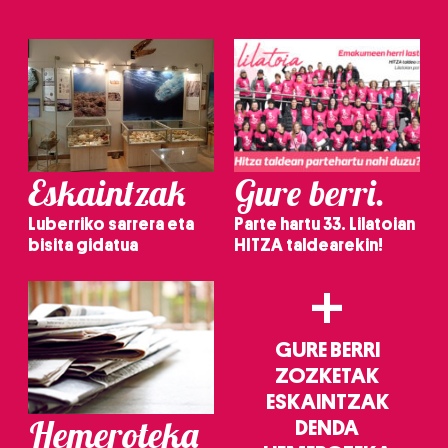
Eskaintzak
Gure berri.
Luberriko sarrera eta
Parte hartu 33. Lilatoian
bisita gidatua
HITZA taldearekin!
+
GURE BERRI
ZOZKETAK
ESKAINTZAK
Hemeroteka
DENDA