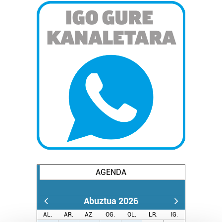
AGENDA
Abuztua 2026
AL.
AR.
AZ.
OG.
OL.
LR.
IG.