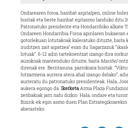
Ondarearen foroa, hainbat argitalpen, online bide
bisitak eta beste hainbat egitasmo landuko ditu 
Ostalaritza
Patronatuko presidente eta Hondarribiko alkate 
Ondareen Hondarribia Foroa apirilaren bukaeran e
gotorlekuari lotutakoak kaleratuko dituzte, baita
HAZIA TABERNA
iruditzen zait aipatzea” esan du Sagarzazuk “ikasl
lotuak”. 6-12 adin tartekoentzat izango dira sorku
Irun
auzokoak mantenduko dituzte, baita
Mariñel
ontz
direnak ere. Berritasuna: parrokiara bisitak. “Vik
hitzarmena aurrera atera ahal izango delako”, adi
aurreratu du patronatuko presidenteak. Hala, Jose
aukera egongo da.
Ikerketa
Arma Plaza Fundazioak
zenbakiak jarri nahi dizkio. Hala, ondare eta turi
Bizirik-ek egin asmo duen Plan Estrategikoarekin
aberasteko.