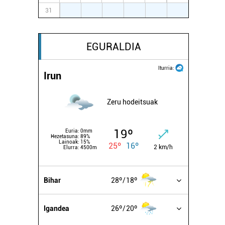
31
1
2
3
4
5
6
EGURALDIA
Iturria:
Irun
Zeru hodeitsuak
19º
Euria:
0mm
Hezetasuna:
89%
Lainoak:
15%
25º
16º
2 km/h
Elurra:
4500m
Bihar
28º
18º
Igandea
26º
20º