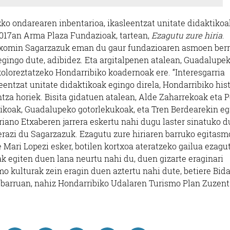
zko ondarearen inbentarioa, ikasleentzat unitate didaktikoa
2017an Arma Plaza Fundazioak, tartean,
Ezagutu zure hiria
.
Ostalaritza
Ostalari
Txomin Sagarzazuk eman du gaur fundazioaren asmoen berri
gingo dute, adibidez. Eta argitalpenen atalean, Guadalupe
ANTXETA HERRIKO
 koloreztatzeko Hondarribiko koadernoak ere. “Interesgarria
HAZIA TA
TABERNA
eentzat unitate didaktikoak egingo direla, Hondarribiko hist
ntza horiek. Bisita gidatuen atalean, Alde Zaharrekoak eta 
Pasaia
Irun
ikoak, Guadalupeko gotorlekukoak, eta Tren Berdearekin eg
toriano Etxaberen jarrera eskertu nahi dugu laster sinatuko 
erazi du Sagarzazuk. Ezagutu zure hiriaren barruko egitasm
 Mari Lopezi esker, botilen kortxoa ateratzeko gailua ezagu
 egiten duen lana neurtu nahi du, duen gizarte eraginari
smo kulturak zein eragin duen aztertu nahi dute, betiere Bid
 barruan, nahiz Hondarribiko Udalaren Turismo Plan Zuzent