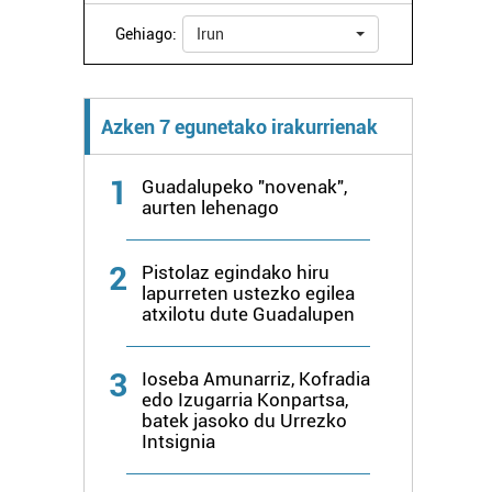
Gehiago:
Irun
Azken 7 egunetako irakurrienak
1
Guadalupeko "novenak",
aurten lehenago
2
Pistolaz egindako hiru
lapurreten ustezko egilea
atxilotu dute Guadalupen
3
Ioseba Amunarriz, Kofradia
edo Izugarria Konpartsa,
batek jasoko du Urrezko
Intsignia