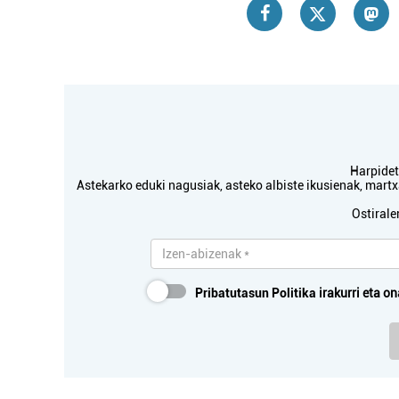
Harpidetu
Astekarko eduki nagusiak, asteko albiste ikusienak, mar
Ostirale
Pribatutasun Politika
irakurri eta on