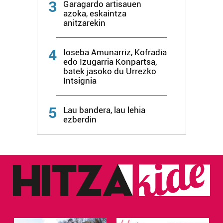
3
Garagardo artisauen
azoka, eskaintza
anitzarekin
4
Ioseba Amunarriz, Kofradia
edo Izugarria Konpartsa,
batek jasoko du Urrezko
Intsignia
5
Lau bandera, lau lehia
ezberdin