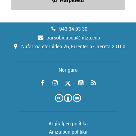
Harpidetu
943 34 03 30
oarsobidasoa@hitza.eus
Nafarroa etorbidea 26, Errenteria-Orereta 20100
Nor gara
Argitalpen politika
Aniztasun politika