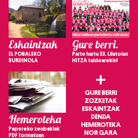
Eskaintzak
Gure berri.
EL POBALEKO
Parte hartu 33. Lilatoian
BURDINOLA
HITZA taldearekin!
+
GURE BERRI
ZOZKETAK
ESKAINTZAK
Hemeroteka
DENDA
HEMEROTEKA
Papereko zenbakiak
NOR GARA
PDF formatuan