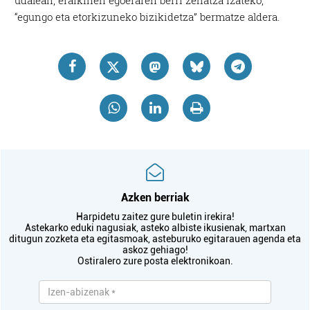
udalean, eraikinen egoeraren berri zehatza izateko,
“egungo eta etorkizuneko bizikidetza” bermatze aldera.
Azken berriak
Harpidetu zaitez gure buletin irekira!
Astekarko eduki nagusiak, asteko albiste ikusienak, martxan
ditugun zozketa eta egitasmoak, asteburuko egitarauen agenda eta
askoz gehiago!
Ostiralero zure posta elektronikoan.