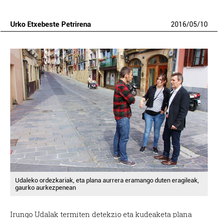
Urko Etxebeste Petrirena
2016
/
05
/
10
Udaleko ordezkariak, eta plana aurrera eramango duten eragileak,
gaurko aurkezpenean
Irungo Udalak termiten detekzio eta kudeaketa plana