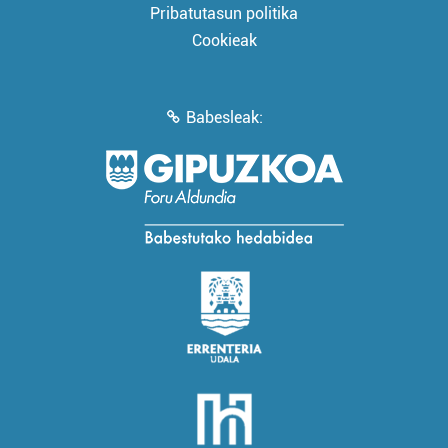
Pribatutasun politika
Cookieak
Babesleak: