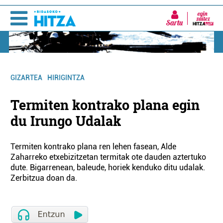
Sartu
GIZARTEA
HIRIGINTZA
Termiten kontrako plana egin
du Irungo Udalak
Termiten kontrako plana ren lehen fasean, Alde
Zaharreko etxebizitzetan termitak ote dauden aztertuko
dute. Bigarrenean, baleude, horiek kenduko ditu udalak.
Zerbitzua doan da.