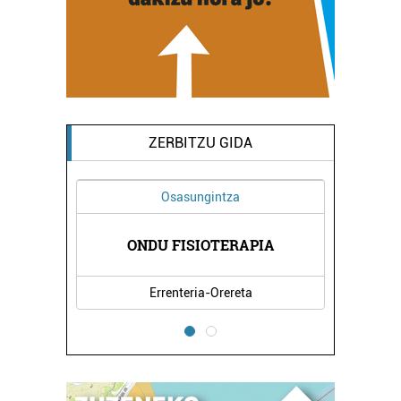
ZERBITZU GIDA
Osasungintza
ENTROA
ONDU FISIOTERAPIA
AITON
Errenteria-Orereta