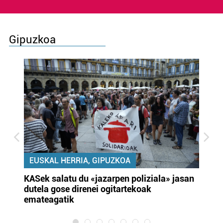
Gipuzkoa
EUSKAL HERRIA, GIPUZKOA
KASek salatu du «jazarpen poliziala» jasan
Pa
dutela gose direnei ogitartekoak
da
emateagatik
«s