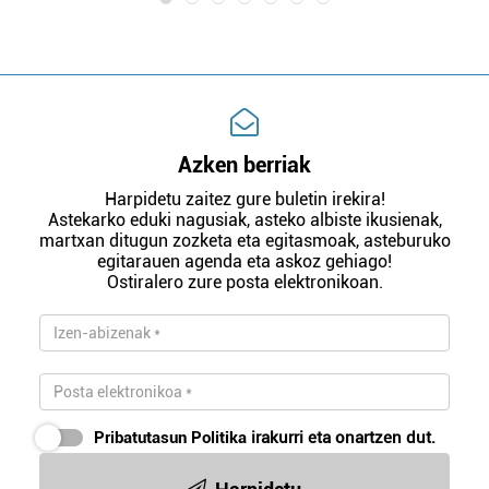
Azken berriak
Harpidetu zaitez gure buletin irekira!
Astekarko eduki nagusiak, asteko albiste ikusienak,
martxan ditugun zozketa eta egitasmoak, asteburuko
egitarauen agenda eta askoz gehiago!
Ostiralero zure posta elektronikoan.
Pribatutasun Politika
irakurri eta onartzen dut.