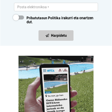
Pribatutasun Politika
irakurri eta onartzen
dut.
Harpidetu