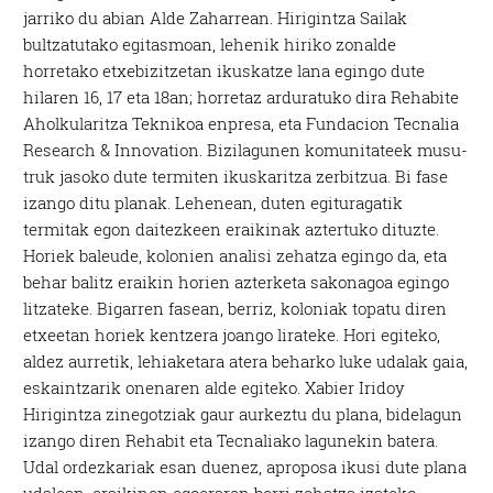
jarriko du abian Alde Zaharrean. Hirigintza Sailak
bultzatutako egitasmoan, lehenik hiriko zonalde
horretako etxebizitzetan ikuskatze lana egingo dute
hilaren 16, 17 eta 18an; horretaz arduratuko dira Rehabite
Aholkularitza Teknikoa enpresa, eta Fundacion Tecnalia
Research & Innovation. Bizilagunen komunitateek musu-
truk jasoko dute termiten ikuskaritza zerbitzua. Bi fase
izango ditu planak. Lehenean, duten egituragatik
termitak egon daitezkeen eraikinak aztertuko dituzte.
Horiek baleude, kolonien analisi zehatza egingo da, eta
behar balitz eraikin horien azterketa sakonagoa egingo
litzateke. Bigarren fasean, berriz, koloniak topatu diren
etxeetan horiek kentzera joango lirateke. Hori egiteko,
aldez aurretik, lehiaketara atera beharko luke udalak gaia,
eskaintzarik onenaren alde egiteko. Xabier Iridoy
Hirigintza zinegotziak gaur aurkeztu du plana, bidelagun
izango diren Rehabit eta Tecnaliako lagunekin batera.
Udal ordezkariak esan duenez, aproposa ikusi dute plana