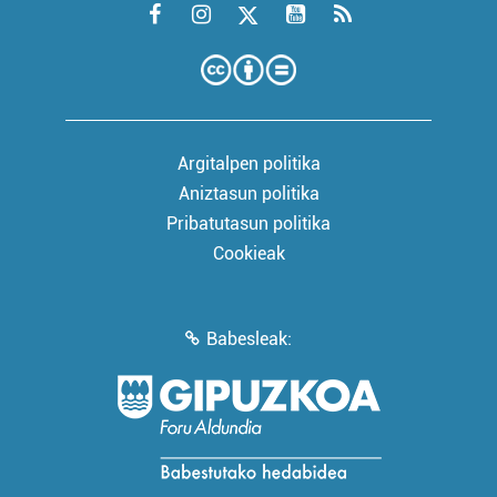
Argitalpen politika
Aniztasun politika
Pribatutasun politika
Cookieak
Babesleak: