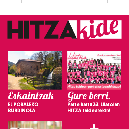
Eskaintzak
Gure berri.
EL POBALEKO
Parte hartu 33. Lilatoian
BURDINOLA
HITZA taldearekin!
+