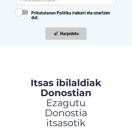
Pribatutasun Politika
irakurri eta onartzen
dut.
Harpidetu