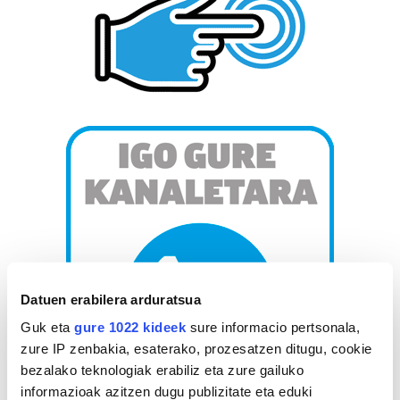
Datuen erabilera arduratsua
Guk eta
gure 1022 kideek
sure informacio pertsonala,
zure IP zenbakia, esaterako, prozesatzen ditugu, cookie
bezalako teknologiak erabiliz eta zure gailuko
informazioak azitzen dugu publizitate eta eduki