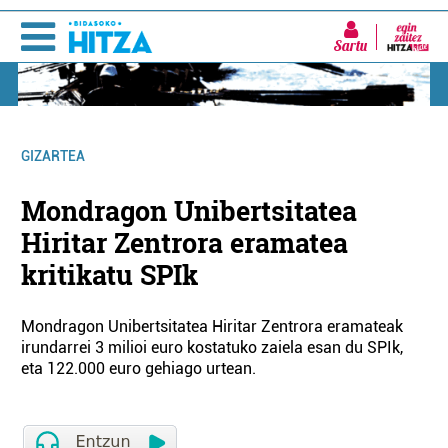
Sartu
GIZARTEA
Mondragon Unibertsitatea
Hiritar Zentrora eramatea
kritikatu SPIk
Mondragon Unibertsitatea Hiritar Zentrora eramateak
irundarrei 3 milioi euro kostatuko zaiela esan du SPIk,
eta 122.000 euro gehiago urtean.