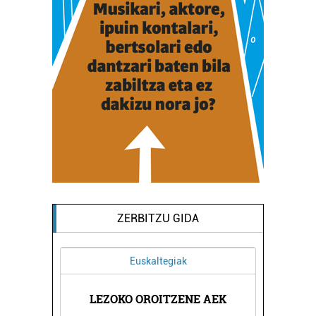
ZERBITZU GIDA
Euskaltegiak
ETXEA
LEZOKO OROITZENE AEK
ALBE