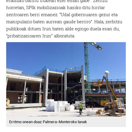
erabiliko baititu trukean ezer eman gabe”. Zentzu
horretan, SPIk mobilizazioak hasiko ditu hiritar
zentroaren berri emanez. “Udal gobernuaren gezur eta
manipulazio baten aurrean gaude berriro”. Hala, zerbitzu
publikoak dituen Irun baten alde egingo duela esan du,
“pribatizazioaren Irun” alboratuta.
Erritmo onean doaz Palmera-Monteroko lanak