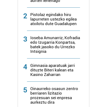
aurten lehenago
zerbitzuak hobetzeko asmoz, cookie teknologiaz
baliatzen gara. Ohar hau onartuz gero, teknologia hori
2
Pistolaz egindako hiru
erabiltzeko baimen esplizitua ematen diguzu.
Gehiago
lapurreten ustezko egilea
irakurri
atxilotu dute Guadalupen
3
Ioseba Amunarriz, Kofradia
edo Izugarria Konpartsa,
batek jasoko du Urrezko
Intsignia
4
Gimnasia aparatuak jarri
dituzte Biteri kalean eta
Kasino Zaharran
5
Oinaurreko osasun zentro
berriaren lizitazio
prozesuan sei enpresa
aurkeztu dira