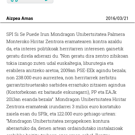
Aizpea Amas
2016
/
03
/
21
SPI Si Se Puede Irun Mondragon Unibertsitatea Palmera
Monteroko Hiritar Zentrora eramatearen kontra azaldu
da, eta interes politikoak herritarren interesen gainetik
geratu direla adierazi du. “Non geratu dira zentro zibikoan
tokia izango zuten udal euskaltegia, liburutegia eta
erabilera anitzeko aretoa, 2009an PSE-EEk agindu bezala;
non 238.000 euro aurreztea, non herritarrek zerbitzu
garrantzitsuetarako sarbidea erraztuko zitzaien agindua
(Kostorbekoan ez baitaude eskuragarri), PP eta EAJk
2013an esanda bezala”. Mondragon Unibertsitatea Hiritar
Zentrora eramateak irundarrei 3 milioi euro kostatuko
zaiela esan du SPIk, eta 122.000 euro gehiago urtean:
“Mondragon Unibertsitatea zergapekoen kontura
aberastuko da, denen artean ordaindutako instalazioak