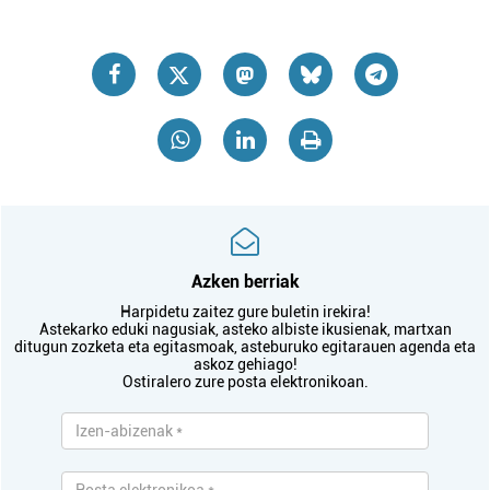
Azken berriak
Harpidetu zaitez gure buletin irekira!
Astekarko eduki nagusiak, asteko albiste ikusienak, martxan
ditugun zozketa eta egitasmoak, asteburuko egitarauen agenda eta
askoz gehiago!
Ostiralero zure posta elektronikoan.