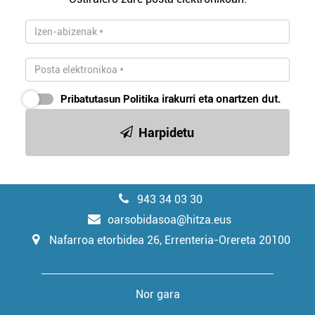
Pribatutasun Politika
irakurri eta onartzen dut.
Harpidetu
943 34 03 30
oarsobidasoa@hitza.eus
Nafarroa etorbidea 26, Errenteria-Orereta 20100
Nor gara