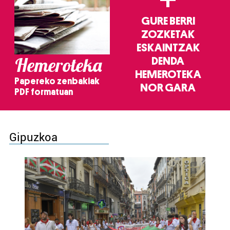
GURE BERRI
ZOZKETAK
ESKAINTZAK
Hemeroteka
DENDA
HEMEROTEKA
Papereko zenbakiak
NOR GARA
PDF formatuan
Gipuzkoa