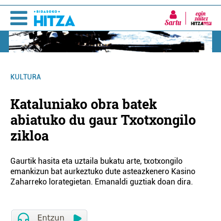
Sartu
KULTURA
Kataluniako obra batek
abiatuko du gaur Txotxongilo
zikloa
Gaurtik hasita eta uztaila bukatu arte, txotxongilo
emankizun bat aurkeztuko dute asteazkenero Kasino
Zaharreko lorategietan. Emanaldi guztiak doan dira.