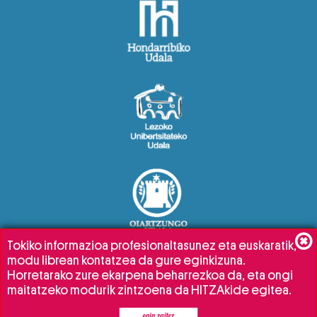
Tokiko informazioa profesionaltasunez eta euskaratik,
modu librean kontatzea da gure eginkizuna.
Horretarako zure ekarpena beharrezkoa da, eta ongi
maitatzeko modurik zintzoena da HITZAkide egitea.