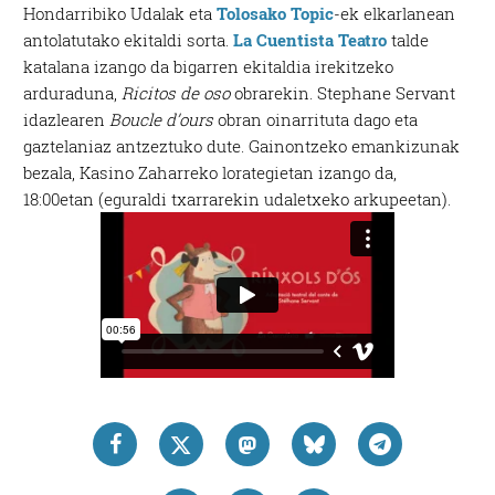
Hondarribiko Udalak eta
Tolosako Topic
-ek elkarlanean
antolatutako ekitaldi sorta.
La Cuentista Teatro
talde
katalana izango da bigarren ekitaldia irekitzeko
arduraduna,
Ricitos de oso
obrarekin. Stephane Servant
idazlearen
Boucle d’ours
obran oinarrituta dago eta
gaztelaniaz antzeztuko dute. Gainontzeko emankizunak
bezala, Kasino Zaharreko lorategietan izango da,
18:00etan (eguraldi txarrarekin udaletxeko arkupeetan).