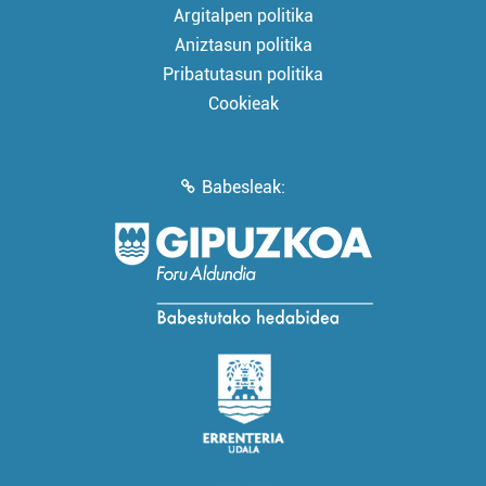
Argitalpen politika
Aniztasun politika
Pribatutasun politika
Cookieak
Babesleak: