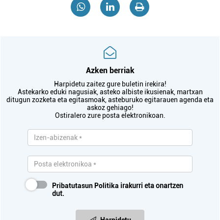
Azken berriak
Harpidetu zaitez gure buletin irekira!
Astekarko eduki nagusiak, asteko albiste ikusienak, martxan
ditugun zozketa eta egitasmoak, asteburuko egitarauen agenda eta
askoz gehiago!
Ostiralero zure posta elektronikoan.
Pribatutasun Politika
irakurri eta onartzen
dut.