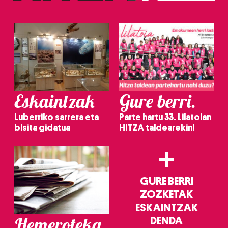
Eskaintzak
Gure berri.
Luberriko sarrera eta
Parte hartu 33. Lilatoian
bisita gidatua
HITZA taldearekin!
+
GURE BERRI
ZOZKETAK
ESKAINTZAK
Hemeroteka
DENDA