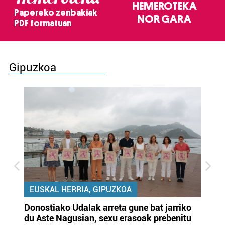
HEMEROTEKA
Papereko zenbakiak
NOR GARA
PDF formatuan
Gipuzkoa
EUSKAL HERRIA, GIPUZKOA
Donostiako Udalak arreta gune bat jarriko
Ur
du Aste Nagusian, sexu erasoak prebenitu
es