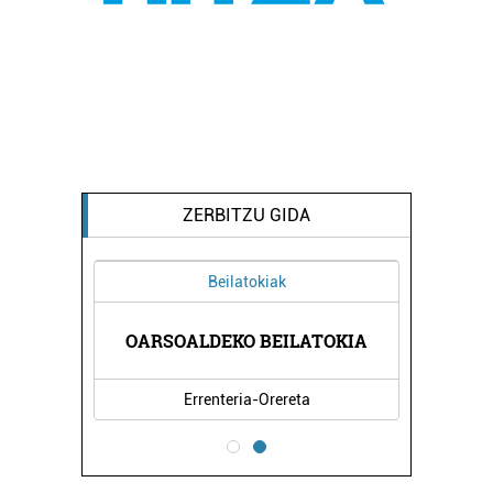
ZERBITZU GIDA
Beilatokiak
A
OARSOALDEKO BEILATOKIA
BE
Errenteria-Orereta