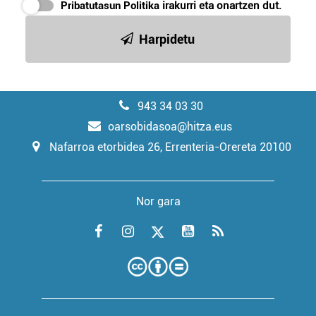
Pribatutasun Politika
irakurri eta onartzen dut.
Harpidetu
943 34 03 30
oarsobidasoa@hitza.eus
Nafarroa etorbidea 26, Errenteria-Orereta 20100
Nor gara