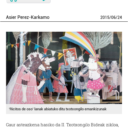
Asier Perez-Karkamo
2015
/
06
/
24
‘Ricitos de oso’ lanak abiatuko ditu txotxongilo emankizunak
Gaur asteazkena hasiko da II. Txotxongilo Bideak zikloa,