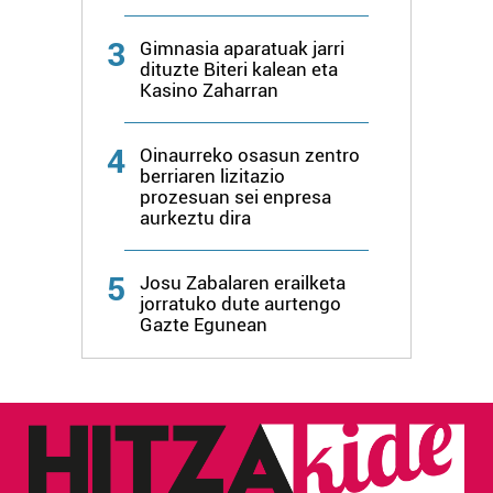
irakurri
3
Gimnasia aparatuak jarri
dituzte Biteri kalean eta
Kasino Zaharran
4
Oinaurreko osasun zentro
berriaren lizitazio
prozesuan sei enpresa
aurkeztu dira
5
Josu Zabalaren erailketa
jorratuko dute aurtengo
Gazte Egunean