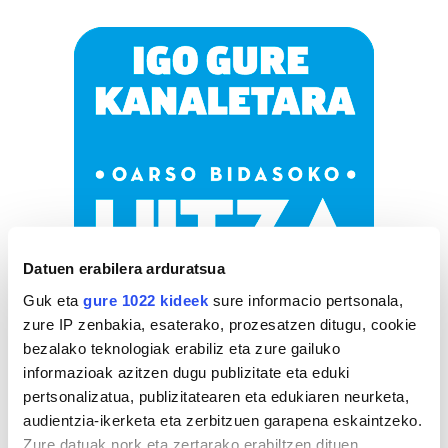
Datuen erabilera arduratsua
Guk eta
gure 1022 kideek
sure informacio pertsonala,
zure IP zenbakia, esaterako, prozesatzen ditugu, cookie
bezalako teknologiak erabiliz eta zure gailuko
AGENDA
informazioak azitzen dugu publizitate eta eduki
pertsonalizatua, publizitatearen eta edukiaren neurketa,
audientzia-ikerketa eta zerbitzuen garapena eskaintzeko.
Abuztua 2026
Zure datuak nork eta zertarako erabiltzen dituen