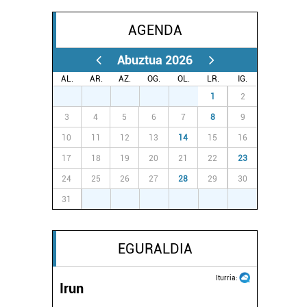
AGENDA
Abuztua 2026
AL.
AR.
AZ.
OG.
OL.
LR.
IG.
27
28
29
30
31
1
2
3
4
5
6
7
8
9
10
11
12
13
14
15
16
17
18
19
20
21
22
23
24
25
26
27
28
29
30
31
1
2
3
4
5
6
EGURALDIA
Iturria:
Irun