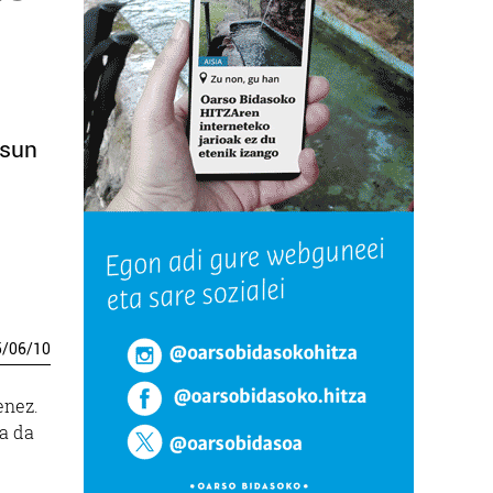
asun
5
/
06
/
10
enez.
oa da