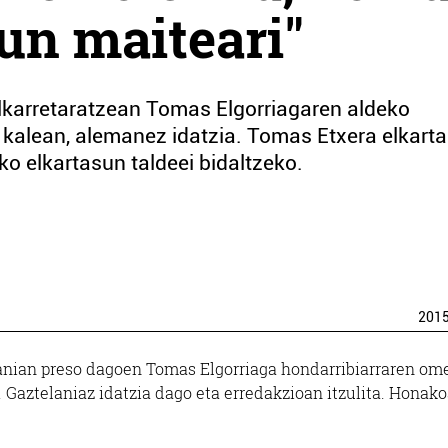
gun maiteari"
 elkarretaratzean Tomas Elgorriagaren aldeko
kalean, alemanez idatzia. Tomas Etxera elkart
ko elkartasun taldeei bidaltzeko.
201
manian preso dagoen Tomas Elgorriaga hondarribiarraren om
 Gaztelaniaz idatzia dago eta erredakzioan itzulita. Honak