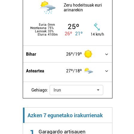
Zeru hodeitsuak euri
arinarekin
25º
Euria:
0mm
Hezetasuna:
75%
Lainoak:
33%
26º
21º
14 km/h
Elurra:
4100m
Bihar
26º
19º
Asteartea
27º
18º
Gehiago:
Irun
Azken 7 egunetako irakurrienak
1
Garagardo artisauen