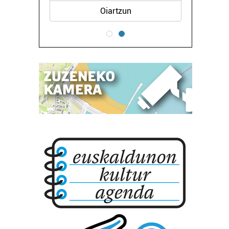
Oiartzun