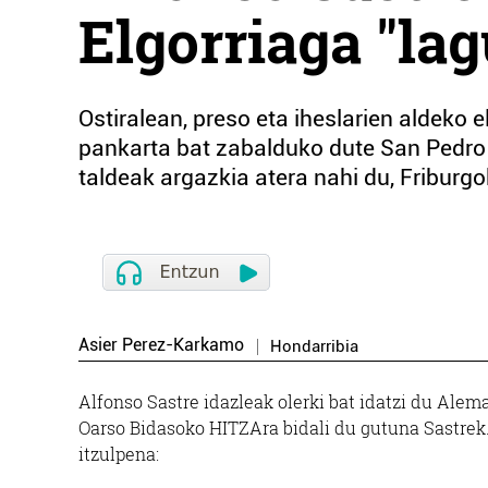
Elgorriaga "la
Ostiralean, preso eta iheslarien aldeko
pankarta bat zabalduko dute San Pedro 
taldeak argazkia atera nahi du, Friburgo
Asier Perez-Karkamo
Hondarribia
Alfonso Sastre idazleak olerki bat idatzi du Ale
Oarso Bidasoko HITZAra bidali du gutuna Sastrek.
itzulpena: