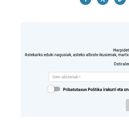
Harpidetu
Astekarko eduki nagusiak, asteko albiste ikusienak, mar
Ostirale
Pribatutasun Politika
irakurri eta on
Osasungintza
BEGI OPTIKA