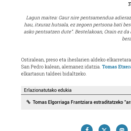
T
Lagun maitea: Gaur nire pentsamendua adierazt
hau, itxuraz hutsala, ez zegoen pertsona bati be
asko pentsatzen dute”. Bestelakoan, Orain ez da
bera
Ostiralean, preso eta iheslarien aldeko elkarret
San Pedro kalean, alemanez idatzia.
Tomas Etxera
elkartasun taldeei bidaltzeko.
Erlazionatutako edukia
Tomas Elgorriaga Frantziara estraditatzeko "a