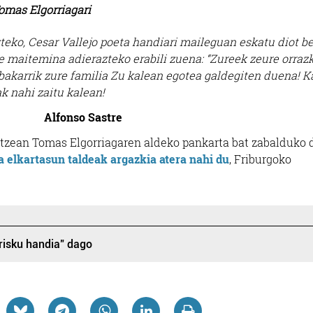
omas Elgorriagari
eko, Cesar Vallejo poeta handiari maileguan eskatu diot be
re maitemina adierazteko erabili zuena: “Zureek zeure orraz
 bakarrik zure familia Zu kalean egotea galdegiten duena! K
k nahi zaitu kalean!
Alfonso Sastre
aratzean Tomas Elgorriagaren aldeko pankarta bat zabalduko 
 elkartasun taldeak argazkia atera nahi du
, Friburgoko
rrisku handia" dago