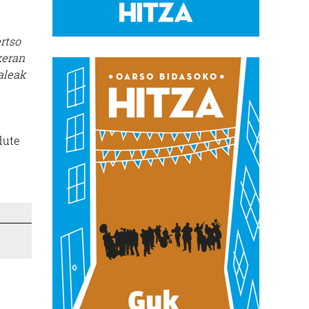
rtso
keran
aleak
dute