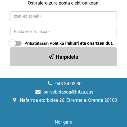
Ostiralero zure posta elektronikoan.
Pribatutasun Politika
irakurri eta onartzen dut.
Harpidetu
943 34 03 30
oarsobidasoa@hitza.eus
Nafarroa etorbidea 26, Errenteria-Orereta 20100
Nor gara