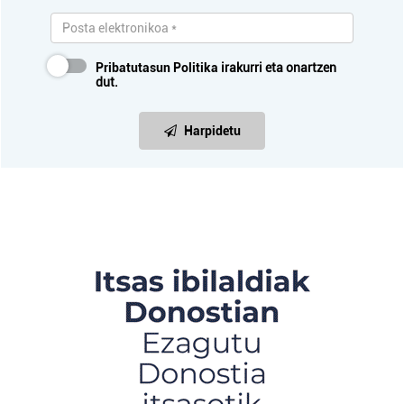
Pribatutasun Politika
irakurri eta onartzen
dut.
Harpidetu