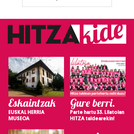
Eskaintzak
Gure berri.
EUSKAL HERRIA
Parte hartu 33. Lilatoian
MUSEOA
HITZA taldearekin!