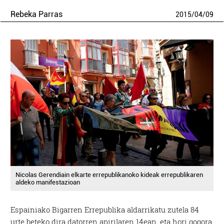
Rebeka Parras
2015
/
04
/
09
Nicolas Gerendiain elkarte errepublikanoko kideak errepublikaren
aldeko manifestazioan
Espainiako Bigarren Errepublika aldarrikatu zutela 84
urte beteko dira datorren apirilaren 14ean, eta hori gogora