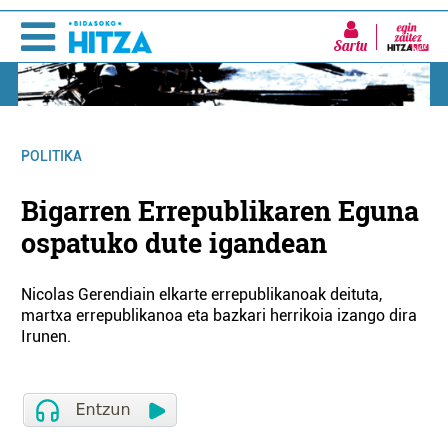
Sartu
POLITIKA
Bigarren Errepublikaren Eguna
ospatuko dute igandean
Nicolas Gerendiain elkarte errepublikanoak deituta,
martxa errepublikanoa eta bazkari herrikoia izango dira
Irunen.