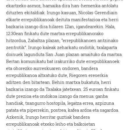
ekartzeko asmoz, hamaika dira han-hemenka antolatu
dituzten ekitaldiak. Irungo kasuan, Nicolas Gerendiain
elkarte errepublikanoak deituta manifestazioa eta herri
bazkaria izango dira hilaren 12an, igandearekin. Hala,
12:30ean finkatu dute martxa errepublikanorako
hitzordua, Zabaltza plazan, “errepublikanoen antzinako
zentrotik”. Irungo kaleak zeharkatu ondotik, txalaparta
doinuek lagunduta San Juan plazan amaituko da martxa.
Bertan komunikatu bat irakurriko dute errepublikanoek
eta ohorezko aurreskuaren ondoren, bandera
errepublikanoa altxatuko dute, Riegoren ereserkia
aditzen den bitartean. Behin martxa bukatuta, herri
bazkaria izango da Txalaka jatetxean. 25 euroan finkatu
dute prezioa eta ondokoa izango da menua: ganba
handiak, txangurro hostopila, legatza errea, azpizuna
patata eta piperrekin, postrea, kafea ardoa eta sagardoa.
Azkenik, Irungo herritar guztiak bandera
errepublikanoak etxeko leiho eta balkoietan