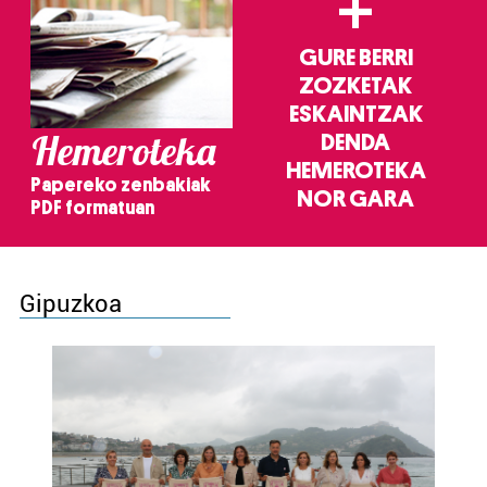
+
GURE BERRI
ZOZKETAK
ESKAINTZAK
Hemeroteka
DENDA
HEMEROTEKA
Papereko zenbakiak
NOR GARA
PDF formatuan
Gipuzkoa