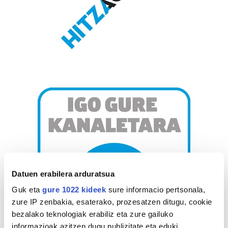
Datuen erabilera arduratsua
Guk eta
gure 1022 kideek
sure informacio pertsonala,
zure IP zenbakia, esaterako, prozesatzen ditugu, cookie
bezalako teknologiak erabiliz eta zure gailuko
informazioak azitzen dugu publizitate eta eduki