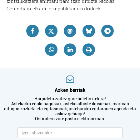
zintzilikatzera animatu nahi izan dituzte Nicolas
Gerendiain elkarte errepublikanoko kideek.
Azken berriak
Harpidetu zaitez gure buletin irekira!
Astekarko eduki nagusiak, asteko albiste ikusienak, martxan
ditugun zozketa eta egitasmoak, asteburuko egitarauen agenda eta
askoz gehiago!
Ostiralero zure posta elektronikoan.