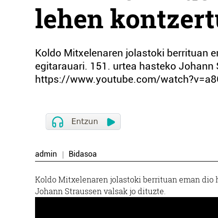
lehen kontzer
Koldo Mitxelenaren jolastoki berrituan
egitarauari. 151. urtea hasteko Johann 
https://www.youtube.com/watch?v=a8
admin
Bidasoa
Koldo Mitxelenaren jolastoki berrituan eman dio h
Johann Straussen valsak jo dituzte.