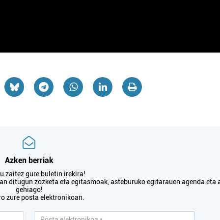
Azken berriak
 zaitez gure buletin irekira!
txan ditugun zozketa eta egitasmoak, asteburuko egitarauen agenda eta 
gehiago!
ro zure posta elektronikoan.