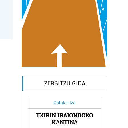
ZERBITZU GIDA
Ostalaritza
TXIRIN IBAIONDOKO
NDA
E
KANTINA