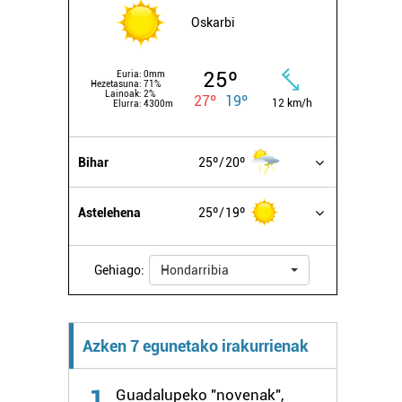
Oskarbi
25º
Euria:
0mm
Hezetasuna:
71%
Lainoak:
2%
27º
19º
12 km/h
Elurra:
4300m
Bihar
25º
20º
Astelehena
25º
19º
Gehiago:
Hondarribia
Azken 7 egunetako irakurrienak
1
Guadalupeko "novenak",