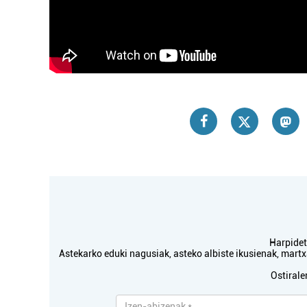
Harpidetu
Astekarko eduki nagusiak, asteko albiste ikusienak, mar
Ostirale