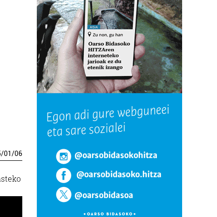
5
/
01
/
06
asteko