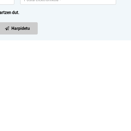
artzen dut.
Harpidetu
Ostalaritza
Barne diseinua
XIRIN IBAIONDOKO
ETXEBARRU DE
KANTINA