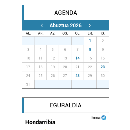
AGENDA
Abuztua 2026
AL.
AR.
AZ.
OG.
OL.
LR.
IG.
27
28
29
30
31
1
2
3
4
5
6
7
8
9
10
11
12
13
14
15
16
17
18
19
20
21
22
23
24
25
26
27
28
29
30
31
1
2
3
4
5
6
EGURALDIA
Iturria:
Hondarribia