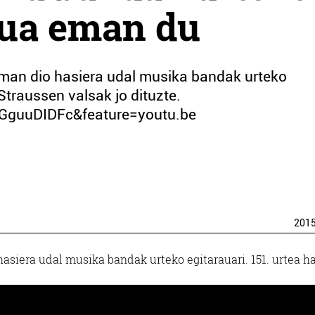
tua eman du
 eman dio hasiera udal musika bandak urteko
Straussen valsak jo dituzte.
GguuDIDFc&feature=youtu.be
201
asiera udal musika bandak urteko egitarauari. 151. urtea h