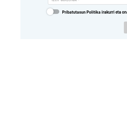
Pribatutasun Politika
irakurri eta on
Barne diseinua
T
ETXEBARRU DENDA