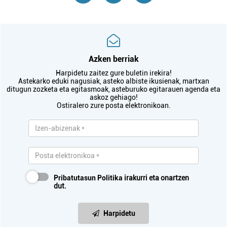
Azken berriak
Harpidetu zaitez gure buletin irekira!
Astekarko eduki nagusiak, asteko albiste ikusienak, martxan
ditugun zozketa eta egitasmoak, asteburuko egitarauen agenda eta
askoz gehiago!
Ostiralero zure posta elektronikoan.
Pribatutasun Politika
irakurri eta onartzen
dut.
Harpidetu