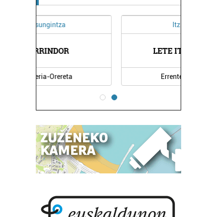
Itzulpenak
LETE ITZULPENAK
Errenteria-Orereta