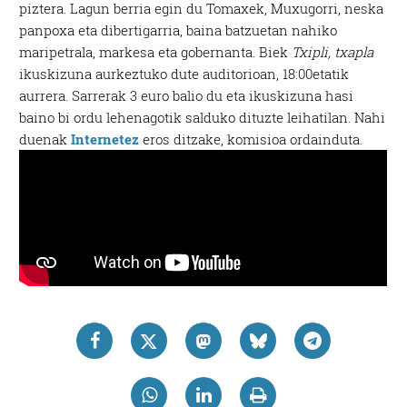
piztera. Lagun berria egin du Tomaxek, Muxugorri, neska
panpoxa eta dibertigarria, baina batzuetan nahiko
maripetrala, markesa eta gobernanta. Biek
Txipli, txapla
ikuskizuna aurkeztuko dute auditorioan, 18:00etatik
aurrera. Sarrerak 3 euro balio du eta ikuskizuna hasi
baino bi ordu lehenagotik salduko dituzte leihatilan. Nahi
duenak
Internetez
eros ditzake, komisioa ordainduta.