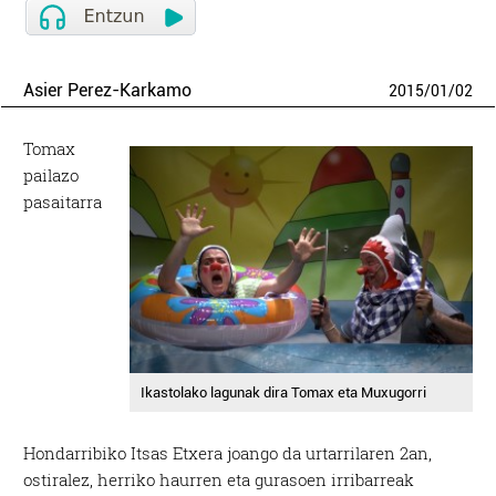
Asier Perez-Karkamo
2015
/
01
/
02
Tomax
pailazo
pasaitarra
Ikastolako lagunak dira Tomax eta Muxugorri
Hondarribiko Itsas Etxera joango da urtarrilaren 2an,
ostiralez, herriko haurren eta gurasoen irribarreak