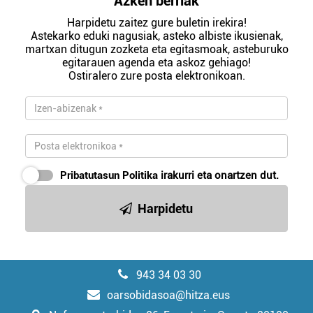
Azken berriak
Harpidetu zaitez gure buletin irekira!
Astekarko eduki nagusiak, asteko albiste ikusienak,
martxan ditugun zozketa eta egitasmoak, asteburuko
egitarauen agenda eta askoz gehiago!
Ostiralero zure posta elektronikoan.
Pribatutasun Politika
irakurri eta onartzen dut.
Harpidetu
943 34 03 30
oarsobidasoa@hitza.eus