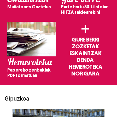
Muñatones Gaztelua
Parte hartu 33. Lilatoian
HITZA taldearekin!
+
GURE BERRI
ZOZKETAK
ESKAINTZAK
Hemeroteka
DENDA
HEMEROTEKA
Papereko zenbakiak
NOR GARA
PDF formatuan
Gipuzkoa