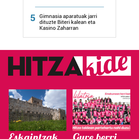
5
Gimnasia aparatuak jarri
dituzte Biteri kalean eta
Kasino Zaharran
Eskaintzak
Gure berri.