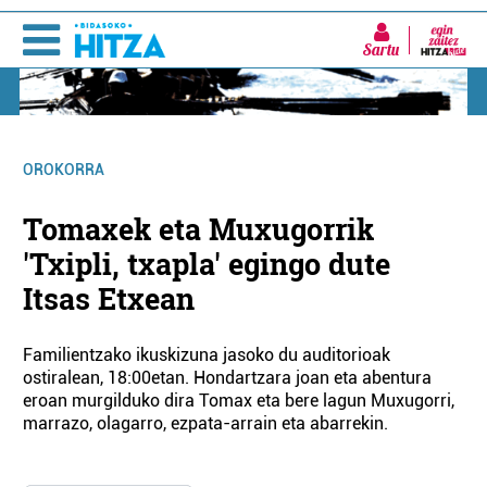
Sartu
OROKORRA
Tomaxek eta Muxugorrik
'Txipli, txapla' egingo dute
Itsas Etxean
Familientzako ikuskizuna jasoko du auditorioak
ostiralean, 18:00etan. Hondartzara joan eta abentura
eroan murgilduko dira Tomax eta bere lagun Muxugorri,
marrazo, olagarro, ezpata-arrain eta abarrekin.