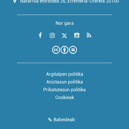
Nafarroa etorbidea 26, Errenteria-Orereta 20100
Nor gara
Argitalpen politika
Aniztasun politika
Pribatutasun politika
Cookieak
Babesleak: