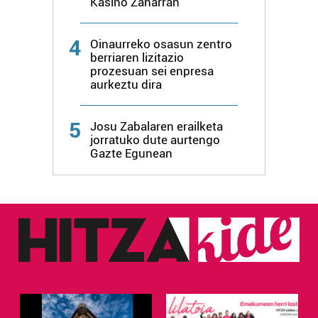
Kasino Zaharran
4
Oinaurreko osasun zentro
berriaren lizitazio
prozesuan sei enpresa
aurkeztu dira
5
Josu Zabalaren erailketa
jorratuko dute aurtengo
Gazte Egunean