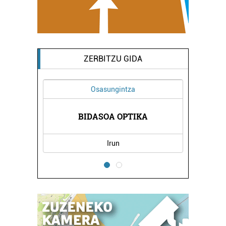
ZERBITZU GIDA
Osasungintza
EA
BIDASOA OPTIKA
Z
Irun