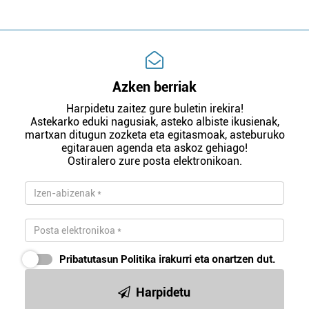
Azken berriak
Harpidetu zaitez gure buletin irekira!
Astekarko eduki nagusiak, asteko albiste ikusienak,
martxan ditugun zozketa eta egitasmoak, asteburuko
egitarauen agenda eta askoz gehiago!
Ostiralero zure posta elektronikoan.
Pribatutasun Politika
irakurri eta onartzen dut.
Harpidetu