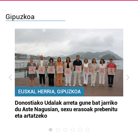
Gipuzkoa
EUSKAL HERRIA, GIPUZKOA
Donostiako Udalak arreta gune bat jarriko
Ur
du Aste Nagusian, sexu erasoak prebenitu
es
eta artatzeko
lu