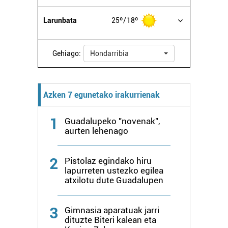
Larunbata
25º
18º
Bazkide batzuek ez dizute baimenik eskatzen, eta beren
interes komertzial legitimoetan babesten dira. Ikusi gure
bazkideen zerrenda, beren ustez zein helburutarako
Gehiago:
Hondarribia
duten interes legitimoa eta horren aurka nola egin
dezakezun ikusteko.
Azken 7 egunetako irakurrienak
Lortu zure datu pertsonalak prozesatzeko moduari
buruzko informazio gehiago eta ezarri zure lehentasunak
1
datuen atalean. Edozein unetan alda edo ken dezakezu
Guadalupeko "novenak",
aurten lehenago
zure baimena Cookieen adierazpenean.
Webgune honek cookie propioak eta hirugarrenen cookie-
2
Pistolaz egindako hiru
fitxategiak erabiltzen ditu. Zure esperientzia eta
lapurreten ustezko egilea
atxilotu dute Guadalupen
zerbitzuak hobetzeko asmoz, cookie teknologiaz
baliatzen gara. Ohar hau onartuz gero, teknologia hori
erabiltzeko baimen esplizitua ematen diguzu.
Gehiago
3
Gimnasia aparatuak jarri
irakurri
dituzte Biteri kalean eta