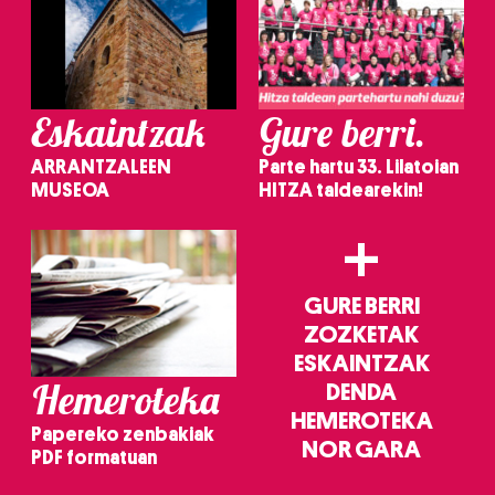
Eskaintzak
Gure berri.
ARRANTZALEEN
Parte hartu 33. Lilatoian
MUSEOA
HITZA taldearekin!
+
GURE BERRI
ZOZKETAK
ESKAINTZAK
Hemeroteka
DENDA
HEMEROTEKA
Papereko zenbakiak
NOR GARA
PDF formatuan