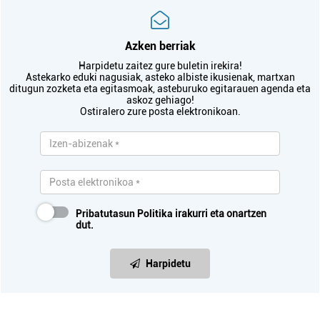
Azken berriak
Harpidetu zaitez gure buletin irekira!
Astekarko eduki nagusiak, asteko albiste ikusienak, martxan
ditugun zozketa eta egitasmoak, asteburuko egitarauen agenda eta
askoz gehiago!
Ostiralero zure posta elektronikoan.
Pribatutasun Politika
irakurri eta onartzen
dut.
Harpidetu