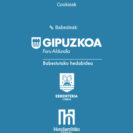
Cookieak
Babesleak: