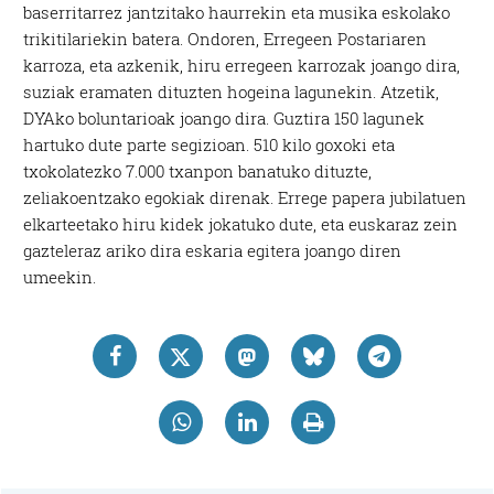
baserritarrez jantzitako haurrekin eta musika eskolako
trikitilariekin batera. Ondoren, Erregeen Postariaren
karroza, eta azkenik, hiru erregeen karrozak joango dira,
suziak eramaten dituzten hogeina lagunekin. Atzetik,
DYAko boluntarioak joango dira. Guztira 150 lagunek
hartuko dute parte segizioan. 510 kilo goxoki eta
txokolatezko 7.000 txanpon banatuko dituzte,
zeliakoentzako egokiak direnak. Errege papera jubilatuen
elkarteetako hiru kidek jokatuko dute, eta euskaraz zein
gazteleraz ariko dira eskaria egitera joango diren
umeekin.