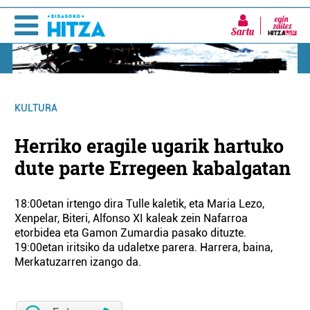
Sartu
KULTURA
Herriko eragile ugarik hartuko
dute parte Erregeen kabalgatan
18:00etan irtengo dira Tulle kaletik, eta Maria Lezo,
Xenpelar, Biteri, Alfonso XI kaleak zein Nafarroa
etorbidea eta Gamon Zumardia pasako dituzte.
19:00etan iritsiko da udaletxe parera. Harrera, baina,
Merkatuzarren izango da.