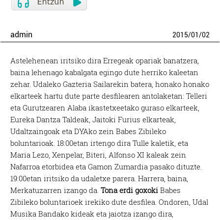
admin
2015
/
01
/
02
Astelehenean iritsiko dira Erregeak opariak banatzera,
baina lehenago kabalgata egingo dute herriko kaleetan
zehar. Udaleko Gazteria Sailarekin batera, honako honako
elkarteek hartu dute parte desfilearen antolaketan: Telleri
eta Gurutzearen Alaba ikastetxeetako guraso elkarteek,
Eureka Dantza Taldeak, Jaitoki Furius elkarteak,
Udaltzaingoak eta DYAko zein Babes Zibileko
boluntarioak. 18:00etan irtengo dira Tulle kaletik, eta
Maria Lezo, Xenpelar, Biteri, Alfonso XI kaleak zein
Nafarroa etorbidea eta Gamon Zumardia pasako dituzte.
19:00etan iritsiko da udaletxe parera. Harrera, baina,
Merkatuzarren izango da.
Tona erdi goxoki
Babes
Zibileko boluntarioek irekiko dute desfilea. Ondoren, Udal
Musika Bandako kideak eta jaiotza izango dira,