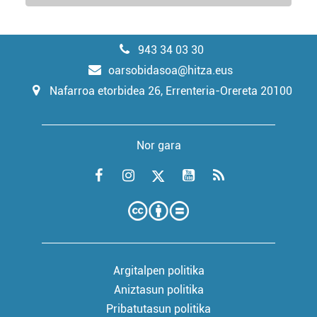
943 34 03 30
oarsobidasoa@hitza.eus
Nafarroa etorbidea 26, Errenteria-Orereta 20100
Nor gara
Argitalpen politika
Aniztasun politika
Pribatutasun politika