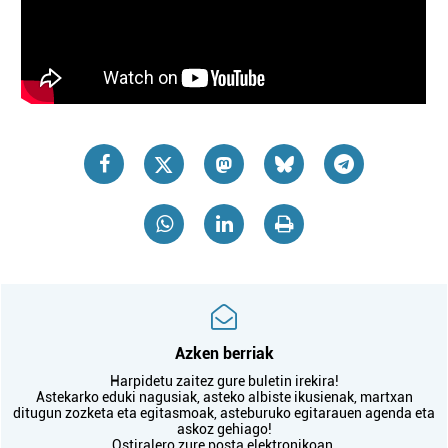
Azken berriak
Harpidetu zaitez gure buletin irekira!
Astekarko eduki nagusiak, asteko albiste ikusienak, martxan
ditugun zozketa eta egitasmoak, asteburuko egitarauen agenda eta
askoz gehiago!
Ostiralero zure posta elektronikoan.