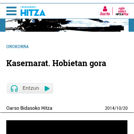
Sartu
OROKORRA
Kasernarat. Hobietan gora
Oarso Bidasoko Hitza
2014
/
10
/
20