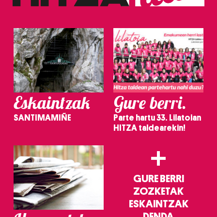
Eskaintzak
Gure berri.
SANTIMAMIÑE
Parte hartu 33. Lilatoian
HITZA taldearekin!
+
GURE BERRI
ZOZKETAK
ESKAINTZAK
DENDA