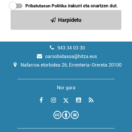
Pribatutasun Politika
irakurri eta onartzen dut.
Harpidetu
943 34 03 30
oarsobidasoa@hitza.eus
Nafarroa etorbidea 26, Errenteria-Orereta 20100
Nor gara