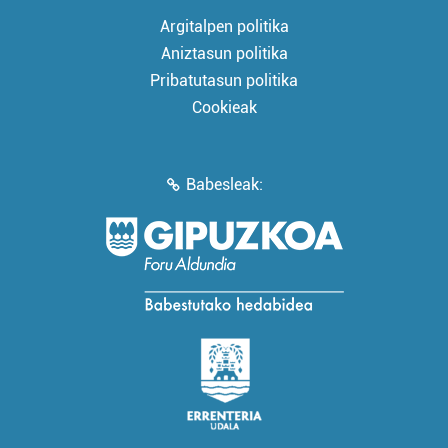
Argitalpen politika
Aniztasun politika
Pribatutasun politika
Cookieak
Babesleak: