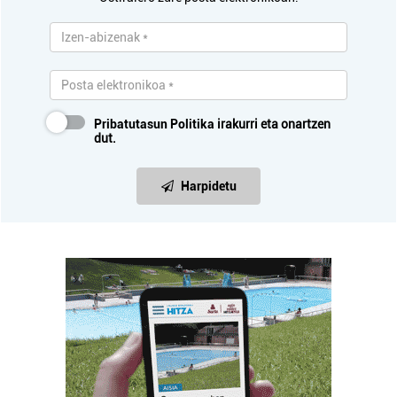
Pribatutasun Politika
irakurri eta onartzen
dut.
Harpidetu