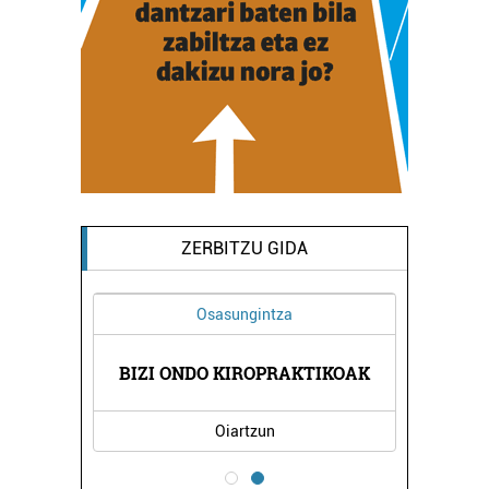
ZERBITZU GIDA
Osasungintza
RNA
BIZI ONDO KIROPRAKTIKOAK
LE
Oiartzun