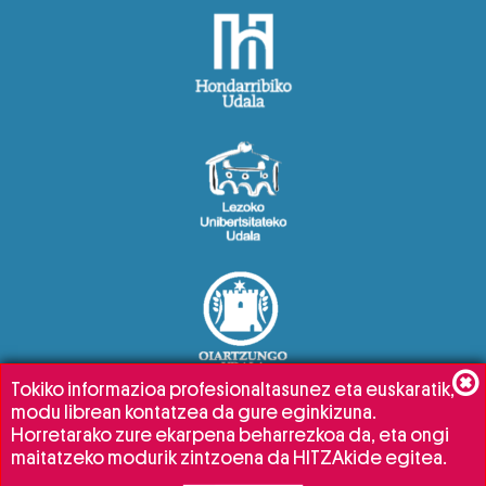
Tokiko informazioa profesionaltasunez eta euskaratik,
modu librean kontatzea da gure eginkizuna.
Horretarako zure ekarpena beharrezkoa da, eta ongi
maitatzeko modurik zintzoena da HITZAkide egitea.