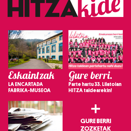
Eskaintzak
Gure berri.
LA ENCARTADA
Parte hartu 33. Lilatoian
FABRIKA-MUSEOA
HITZA taldearekin!
+
GURE BERRI
ZOZKETAK