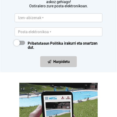
askoz gehiago!
Ostiralero zure posta elektronikoan.
Pribatutasun Politika
irakurri eta onartzen
dut.
Harpidetu