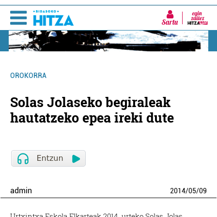
Sartu
OROKORRA
Solas Jolaseko begiraleak
hautatzeko epea ireki dute
admin
2014
/
05
/
09
Urtxintxa Eskola Elkarteak 2014. urteko Solas Jolas