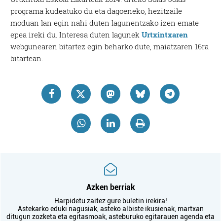
programa kudeatuko du eta dagoeneko, hezitzaile
moduan lan egin nahi duten lagunentzako izen emate
epea ireki du. Interesa duten lagunek
Urtxintxaren
webgunearen bitartez egin beharko dute, maiatzaren 16ra
bitartean.
Azken berriak
Harpidetu zaitez gure buletin irekira!
Astekarko eduki nagusiak, asteko albiste ikusienak, martxan
ditugun zozketa eta egitasmoak, asteburuko egitarauen agenda eta