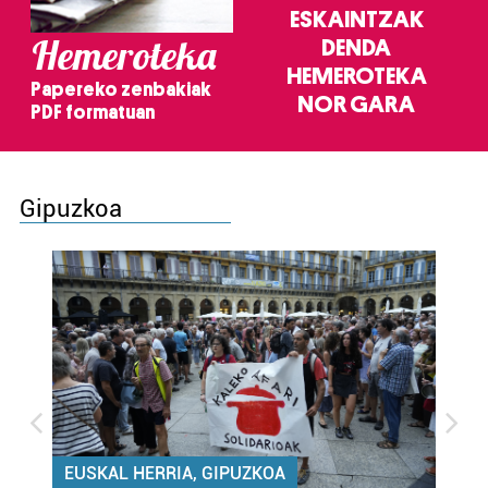
ESKAINTZAK
Hemeroteka
DENDA
HEMEROTEKA
Papereko zenbakiak
NOR GARA
PDF formatuan
Gipuzkoa
EUSKAL HERRIA, GIPUZKOA