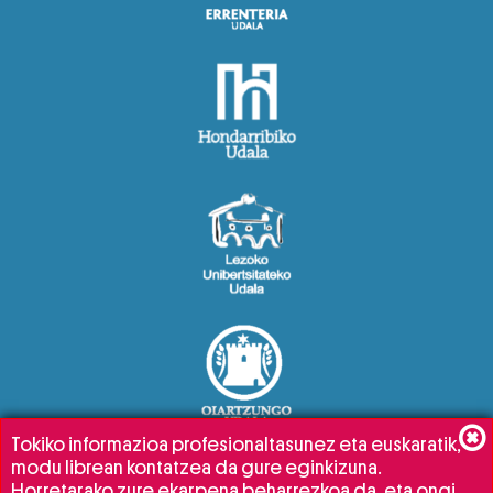
Tokiko informazioa profesionaltasunez eta euskaratik,
modu librean kontatzea da gure eginkizuna.
Horretarako zure ekarpena beharrezkoa da, eta ongi