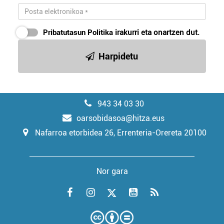
Pribatutasun Politika
irakurri eta onartzen dut.
Harpidetu
943 34 03 30
oarsobidasoa@hitza.eus
Nafarroa etorbidea 26, Errenteria-Orereta 20100
Nor gara