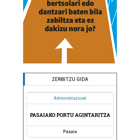
ZERBITZU GIDA
Administrazioak
 -
EG
PASAIAKO PORTU AGINTARITZA
Pasaia