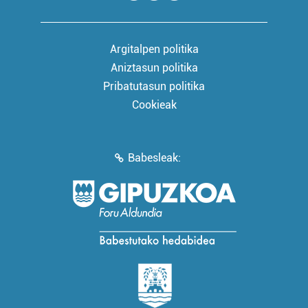
Argitalpen politika
Aniztasun politika
Pribatutasun politika
Cookieak
Babesleak: