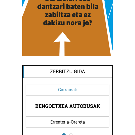
ZERBITZU GIDA
Garraioak
IOA
BENGOETXEA AUTOBUSAK
OR
Errenteria-Orereta