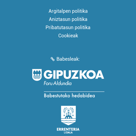
Argitalpen politika
Aniztasun politika
Pribatutasun politika
Cookieak
Babesleak: