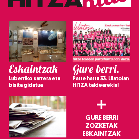
Eskaintzak
Gure berri.
Luberriko sarrera eta
Parte hartu 33. Lilatoian
bisita gidatua
HITZA taldearekin!
+
GURE BERRI
ZOZKETAK
ESKAINTZAK