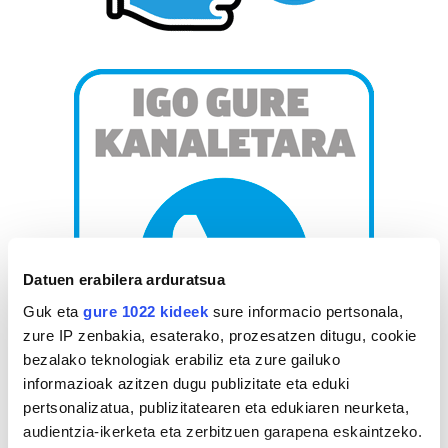
Datuen erabilera arduratsua
Guk eta
gure 1022 kideek
sure informacio pertsonala,
zure IP zenbakia, esaterako, prozesatzen ditugu, cookie
bezalako teknologiak erabiliz eta zure gailuko
informazioak azitzen dugu publizitate eta eduki
pertsonalizatua, publizitatearen eta edukiaren neurketa,
AGENDA
audientzia-ikerketa eta zerbitzuen garapena eskaintzeko.