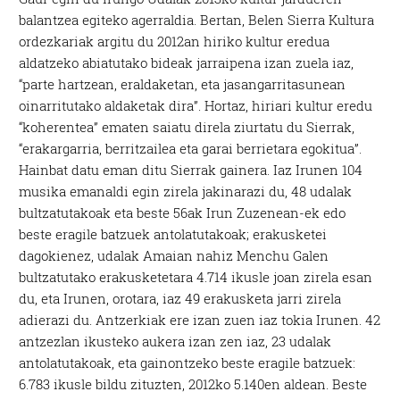
balantzea egiteko agerraldia. Bertan, Belen Sierra Kultura
ordezkariak argitu du 2012an hiriko kultur eredua
aldatzeko abiatutako bideak jarraipena izan zuela iaz,
“parte hartzean, eraldaketan, eta jasangarritasunean
oinarritutako aldaketak dira”. Hortaz, hiriari kultur eredu
“koherentea” ematen saiatu direla ziurtatu du Sierrak,
“erakargarria, berritzailea eta garai berrietara egokitua”.
Hainbat datu eman ditu Sierrak gainera. Iaz Irunen 104
musika emanaldi egin zirela jakinarazi du, 48 udalak
bultzatutakoak eta beste 56ak Irun Zuzenean-ek edo
beste eragile batzuek antolatutakoak; erakusketei
dagokienez, udalak Amaian nahiz Menchu Galen
bultzatutako erakusketetara 4.714 ikusle joan zirela esan
du, eta Irunen, orotara, iaz 49 erakusketa jarri zirela
adierazi du. Antzerkiak ere izan zuen iaz tokia Irunen. 42
antzezlan ikusteko aukera izan zen iaz, 23 udalak
antolatutakoak, eta gainontzeko beste eragile batzuek:
6.783 ikusle bildu zituzten, 2012ko 5.140en aldean. Beste