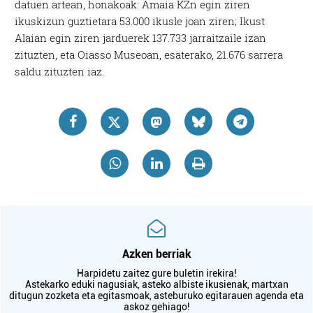
datuen artean, honakoak: Amaia KZn egin ziren
ikuskizun guztietara 53.000 ikusle joan ziren; Ikust
Alaian egin ziren jarduerek 137.733 jarraitzaile izan
zituzten, eta Oiasso Museoan, esaterako, 21.676 sarrera
saldu zituzten iaz.
Azken berriak
Harpidetu zaitez gure buletin irekira!
Astekarko eduki nagusiak, asteko albiste ikusienak, martxan
ditugun zozketa eta egitasmoak, asteburuko egitarauen agenda eta
askoz gehiago!