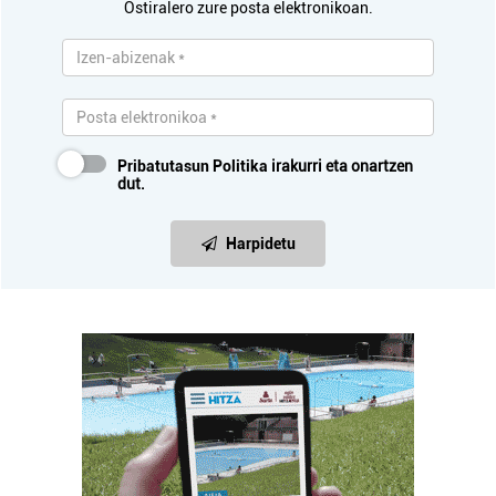
Ostiralero zure posta elektronikoan.
Pribatutasun Politika
irakurri eta onartzen
dut.
Harpidetu