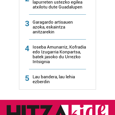
erabiltzeko baimen esplizitua ematen diguzu.
Gehiago
lapurreten ustezko egilea
atxilotu dute Guadalupen
irakurri
3
Garagardo artisauen
azoka, eskaintza
anitzarekin
4
Ioseba Amunarriz, Kofradia
edo Izugarria Konpartsa,
batek jasoko du Urrezko
Intsignia
5
Lau bandera, lau lehia
ezberdin