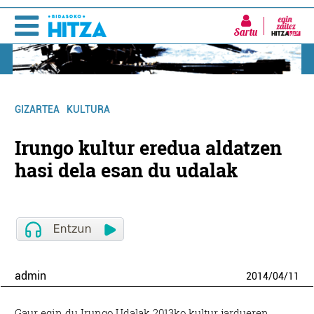
Sartu
GIZARTEA
KULTURA
Irungo kultur eredua aldatzen
hasi dela esan du udalak
admin
2014
/
04
/
11
Gaur egin du Irungo Udalak 2013ko kultur jardueren