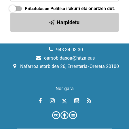
Pribatutasun Politika
irakurri eta onartzen dut.
Harpidetu
943 34 03 30
oarsobidasoa@hitza.eus
Nafarroa etorbidea 26, Errenteria-Orereta 20100
Nor gara