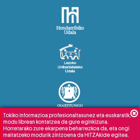
Tokiko informazioa profesionaltasunez eta euskaratik,
modu librean kontatzea da gure eginkizuna.
Horretarako zure ekarpena beharrezkoa da, eta ongi
maitatzeko modurik zintzoena da HITZAkide egitea.