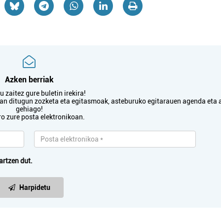
Azken berriak
 zaitez gure buletin irekira!
txan ditugun zozketa eta egitasmoak, asteburuko egitarauen agenda eta 
gehiago!
ro zure posta elektronikoan.
artzen dut.
Harpidetu