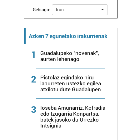
Gehiago:
Irun
Azken 7 egunetako irakurrienak
1
Guadalupeko "novenak",
aurten lehenago
2
Pistolaz egindako hiru
lapurreten ustezko egilea
atxilotu dute Guadalupen
3
Ioseba Amunarriz, Kofradia
edo Izugarria Konpartsa,
batek jasoko du Urrezko
Intsignia