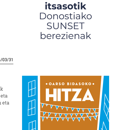
4
/
03
/
31
ik
 eta
n eta