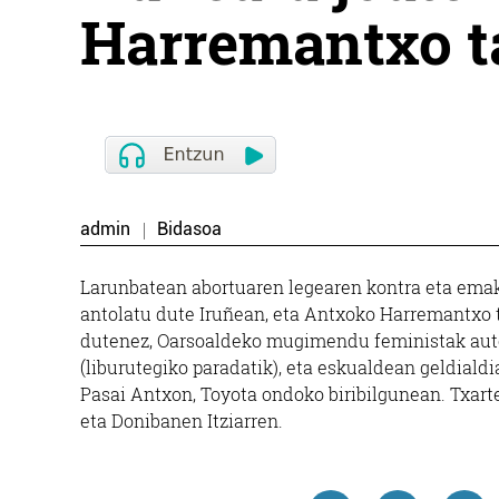
Harremantxo t
admin
Bidasoa
Larunbatean abortuaren legearen kontra eta ema
antolatu dute Iruñean, eta Antxoko Harremantxo t
dutenez, Oarsoaldeko mugimendu feministak auto
(liburutegiko paradatik), eta eskualdean geldiald
Pasai Antxon, Toyota ondoko biribilgunean. Txart
eta Donibanen Itziarren.