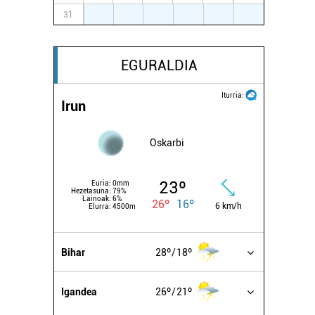
31
1
2
3
4
5
6
EGURALDIA
Iturria:
Irun
Oskarbi
23º
Euria:
0mm
Hezetasuna:
79%
Lainoak:
6%
26º
16º
6 km/h
Elurra:
4500m
Bihar
28º
18º
Igandea
26º
21º