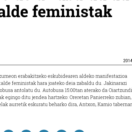
alde feministak
201
kumeon erabakitzeko eskubidearen aldeko manifestazioa
alde feministak hara joateko deia zabaldu du. Jakinarazi
busa antolatu du. Autobusa 15:00tan aterako da Oiartzund
iak egingo ditu jendea hartzeko: Oreretan Panierreko zubian,
elak aurretik eskuratu beharko dira, Antxon, Kamio taberna