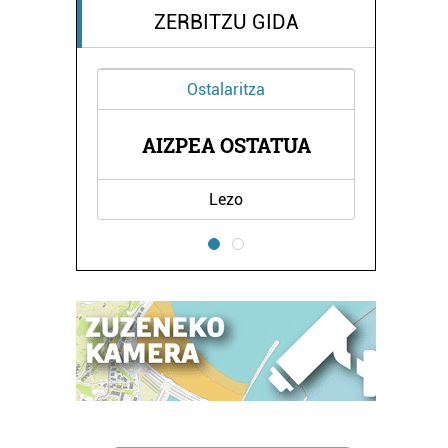
ZERBITZU GIDA
za
Ikastetxeak
TATUA
LEZO HERRI ESKOLA
Lezo