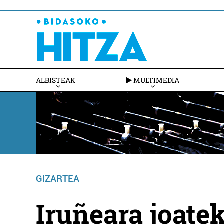
ALBISTEAK
MULTIMEDIA
GIZARTEA
Iruñeara joate