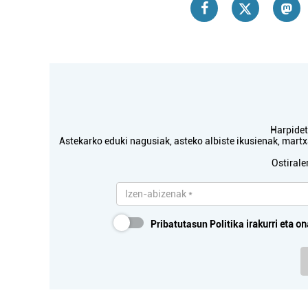
Harpidetu
Astekarko eduki nagusiak, asteko albiste ikusienak, mar
Ostirale
Pribatutasun Politika
irakurri eta on