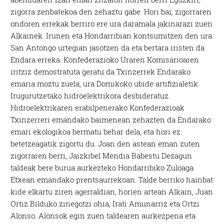
zigorra zenbatekoa den zehaztu gabe. Hori bai, zigorraren
ondoren errekak berriro ere ura daramala jakinarazi zuen
Alkainek. Irunen eta Hondarribian kontsumitzen den ura
San Antongo urtegian jasotzen da eta bertara iristen da
Endara erreka. Konfederazioko Uraren Komisarioaren
iritziz demostratuta geratu da Txinzerrek Endarako
emaria moztu zuela, ura Domikoko ubide artifizialetik
Irugurutzetako hidroelektrikora desbideratuz.
Hidroelektrikaren erabilpenerako Konfederazioak
Txinzerreri emandako baimenean zehazten da Endarako
emari ekologikoa bermatu behar dela, eta hori ez
betetzeagatik zigortu du. Joan den astean eman zuten
zigorraren berri, Jaizkibel Mendia Babestu Dezagun
taldeak bere burua aurkezteko Hondarribiko Zuloaga
Etxean emandako prentsaurrekoan. Talde berriko hainbat
kide elkartu ziren agerraldian, horien artean Alkain, Juan
Ortiz Bilduko zinegotzi ohia, Irati Amunarriz eta Ortzi
Alonso. Alonsok egin zuen taldearen aurkezpena eta