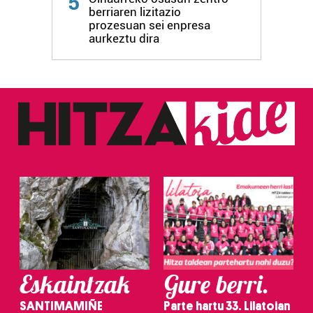
5
berriaren lizitazio
prozesuan sei enpresa
aurkeztu dira
Eskaintzak
Gure berri.
SANTIMAMIÑE
Parte hartu 33. Lilatoian