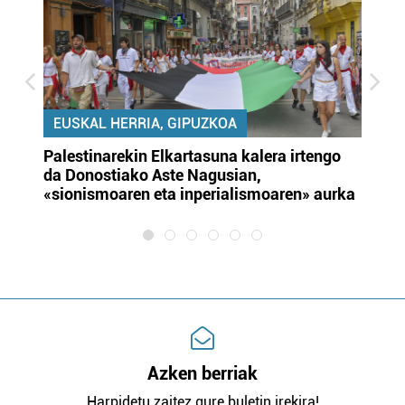
EUSKAL HERRIA, GIPUZKOA
Palestinarekin Elkartasuna kalera irtengo
Do
da Donostiako Aste Nagusian,
du
«sionismoaren eta inperialismoaren» aurka
et
Azken berriak
Harpidetu zaitez gure buletin irekira!