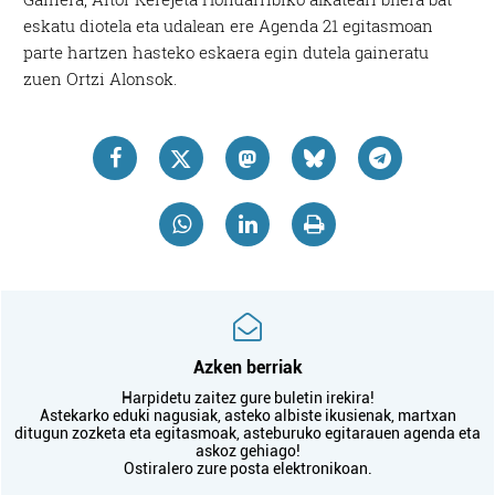
eskatu diotela eta udalean ere Agenda 21 egitasmoan
parte hartzen hasteko eskaera egin dutela gaineratu
zuen Ortzi Alonsok.
Azken berriak
Harpidetu zaitez gure buletin irekira!
Astekarko eduki nagusiak, asteko albiste ikusienak, martxan
ditugun zozketa eta egitasmoak, asteburuko egitarauen agenda eta
askoz gehiago!
Ostiralero zure posta elektronikoan.