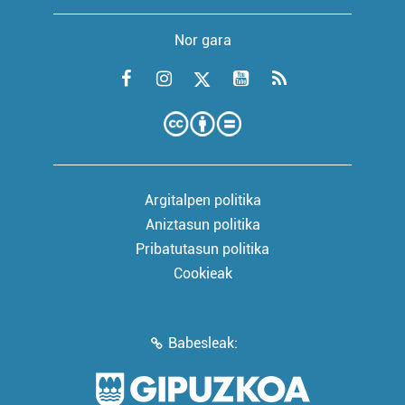
Nor gara
Argitalpen politika
Aniztasun politika
Pribatutasun politika
Cookieak
Babesleak: