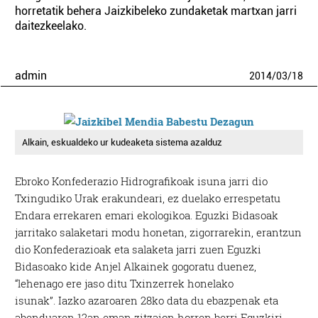
horretatik behera Jaizkibeleko zundaketak martxan jarri
daitezkeelako.
admin
2014
/
03
/
18
Alkain, eskualdeko ur kudeaketa sistema azalduz
Ebroko Konfederazio Hidrografikoak isuna jarri dio
Txingudiko Urak erakundeari, ez duelako errespetatu
Endara errekaren emari ekologikoa. Eguzki Bidasoak
jarritako salaketari modu honetan, zigorrarekin, erantzun
dio Konfederazioak eta salaketa jarri zuen Eguzki
Bidasoako kide Anjel Alkainek gogoratu duenez,
“lehenago ere jaso ditu Txinzerrek honelako
isunak”. Iazko azaroaren 28ko data du ebazpenak eta
abenduaren 12an eman zitzaion horren berri Eguzkiri,