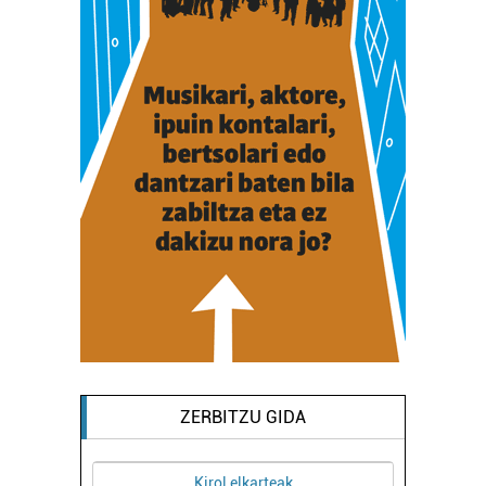
ZERBITZU GIDA
 elkarteak
Argazkilaritza