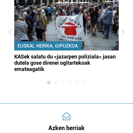
EUSKAL HERRIA, GIPUZKOA
KASek salatu du «jazarpen poliziala» jasan
Pa
dutela gose direnei ogitartekoak
da
emateagatik
«s
Azken berriak