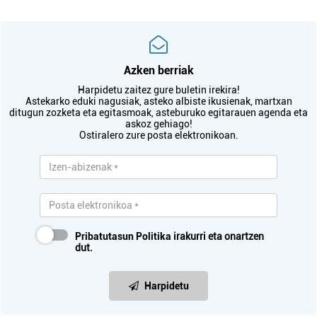
Azken berriak
Harpidetu zaitez gure buletin irekira!
Astekarko eduki nagusiak, asteko albiste ikusienak, martxan
ditugun zozketa eta egitasmoak, asteburuko egitarauen agenda eta
askoz gehiago!
Ostiralero zure posta elektronikoan.
Pribatutasun Politika
irakurri eta onartzen
dut.
Harpidetu