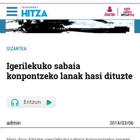
Sartu
GIZARTEA
Igerilekuko sabaia
konpontzeko lanak hasi dituzte
admin
2014
/
03
/
06
Hasi dira Altzate igerilekuko sabaia konpontzeko lanean