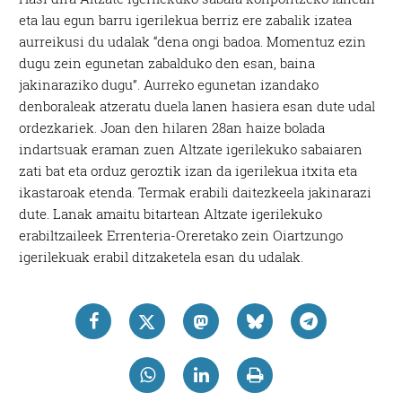
eta lau egun barru igerilekua berriz ere zabalik izatea
aurreikusi du udalak “dena ongi badoa. Momentuz ezin
dugu zein egunetan zabalduko den esan, baina
jakinaraziko dugu”. Aurreko egunetan izandako
denboraleak atzeratu duela lanen hasiera esan dute udal
ordezkariek. Joan den hilaren 28an haize bolada
indartsuak eraman zuen Altzate igerilekuko sabaiaren
zati bat eta orduz geroztik izan da igerilekua itxita eta
ikastaroak etenda. Termak erabili daitezkeela jakinarazi
dute. Lanak amaitu bitartean Altzate igerilekuko
erabiltzaileek Errenteria-Oreretako zein Oiartzungo
igerilekuak erabil ditzaketela esan du udalak.