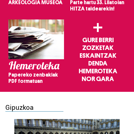
ARKEOLOGIA MUSEOA
Parte hartu 33. Lilatoian
HITZA taldearekin!
+
GURE BERRI
ZOZKETAK
ESKAINTZAK
Hemeroteka
DENDA
HEMEROTEKA
Papereko zenbakiak
NOR GARA
PDF formatuan
Gipuzkoa