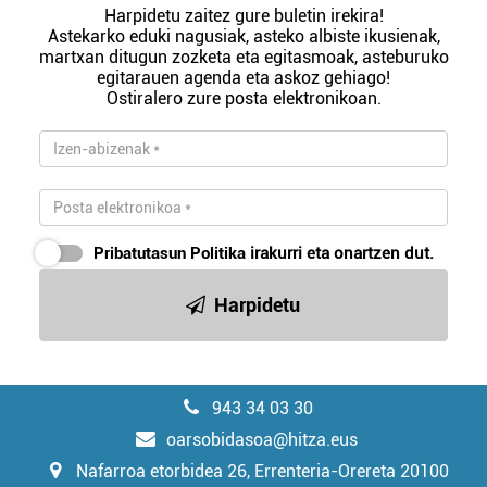
Harpidetu zaitez gure buletin irekira!
Astekarko eduki nagusiak, asteko albiste ikusienak,
martxan ditugun zozketa eta egitasmoak, asteburuko
egitarauen agenda eta askoz gehiago!
Ostiralero zure posta elektronikoan.
Pribatutasun Politika
irakurri eta onartzen dut.
Harpidetu
943 34 03 30
oarsobidasoa@hitza.eus
Nafarroa etorbidea 26, Errenteria-Orereta 20100