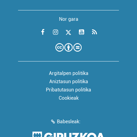
Nor gara
Argitalpen politika
Aniztasun politika
Pribatutasun politika
Cookieak
Babesleak: