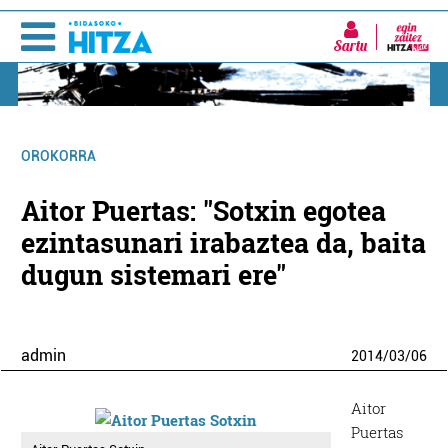
Sartu
OROKORRA
Aitor Puertas: "Sotxin egotea
ezintasunari irabaztea da, baita
dugun sistemari ere"
admin
2014
/
03
/
06
Aitor
Puertas