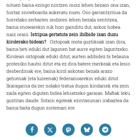
nituen baina ezingo nintzen inoiz lehen bezain ona izan,
hortaz snowboarda aukeratu nuen. Oso garrantzitsua da
horrelako zerbaiten ondoren lehen bezala sentitzea,
baina snowarekin nik hori gainditu dut, askoz hobea
naiz orain.
Istripua gertatuta zein ibilbide izan duzu
kirolerako bidean?
Oztopoak mota guztikoak izan dira,
baina beti eduki dut lagunen bat aurre egiten laguntzeko.
Kirolean oztopoak eduki ditut, aurten adibidez bi belauna
protesiko hautsi ditut eta ez dira batere merkeak eta lesio
desberdinak ere, baina kirol askotan bezala arazo
gehienak (eta luzeenak) federazioarekin eduki ditut.
Ikaragarria da zer nolako tratua dugun kirolariek eta zein
zaila egiten diguten bidea lehiatzeko garaian. Mafiak leku
guztitan daude. Sotxin egoteak ezintasunari irabaztea da
baina baita dugun sistemari ere.