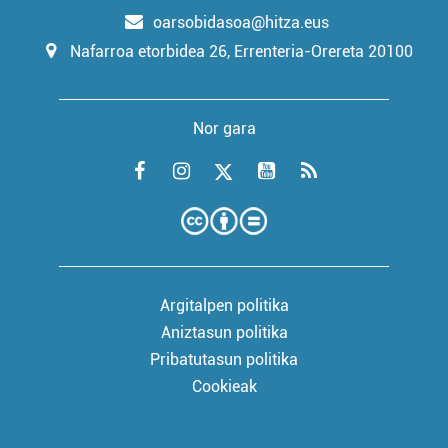
oarsobidasoa@hitza.eus
Nafarroa etorbidea 26, Errenteria-Orereta 20100
Nor gara
Argitalpen politika
Aniztasun politika
Pribatutasun politika
Cookieak