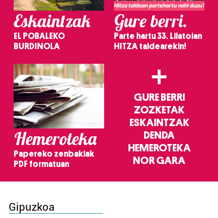
Eskaintzak
Gure berri.
EL POBALEKO
Parte hartu 33. Lilatoian
BURDINOLA
HITZA taldearekin!
+
GURE BERRI
ZOZKETAK
ESKAINTZAK
Hemeroteka
DENDA
HEMEROTEKA
Papereko zenbakiak
NOR GARA
PDF formatuan
Gipuzkoa