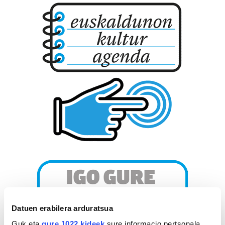
Datuen erabilera arduratsua
Guk eta
gure 1022 kideek
sure informacio pertsonala,