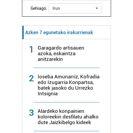
Gehiago:
Irun
Webgune honek cookie propioak eta hirugarrenen cookie-
fitxategiak erabiltzen ditu. Zure esperientzia eta
zerbitzuak hobetzeko asmoz, cookie teknologiaz
Azken 7 egunetako irakurrienak
baliatzen gara. Ohar hau onartuz gero, teknologia hori
erabiltzeko baimen esplizitua ematen diguzu.
Gehiago
1
Garagardo artisauen
irakurri
azoka, eskaintza
anitzarekin
2
Ioseba Amunarriz, Kofradia
edo Izugarria Konpartsa,
batek jasoko du Urrezko
Intsignia
3
Alardeko konpainien
koloreekin desfilatu ahalko
dute Jaizkibelgo kideek