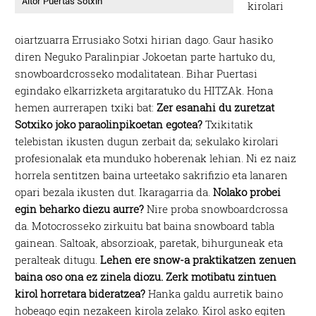
Aitor Puertas Sotxin
kirolari
oiartzuarra Errusiako Sotxi hirian dago. Gaur hasiko
diren Neguko Paralinpiar Jokoetan parte hartuko du,
snowboardcrosseko modalitatean. Bihar Puertasi
egindako elkarrizketa argitaratuko du HITZAk. Hona
hemen aurrerapen txiki bat:
Zer esanahi du zuretzat
Sotxiko joko paraolinpikoetan egotea?
Txikitatik
telebistan ikusten dugun zerbait da; sekulako kirolari
profesionalak eta munduko hoberenak lehian. Ni ez naiz
horrela sentitzen baina urteetako sakrifizio eta lanaren
opari bezala ikusten dut. Ikaragarria da.
Nolako probei
egin beharko diezu aurre?
Nire proba snowboardcrossa
da. Motocrosseko zirkuitu bat baina snowboard tabla
gainean. Saltoak, absorzioak, paretak, bihurguneak eta
peralteak ditugu.
Lehen ere snow-a praktikatzen zenuen
baina oso ona ez zinela diozu. Zerk motibatu zintuen
kirol horretara bideratzea?
Hanka galdu aurretik baino
hobeago egin nezakeen kirola zelako. Kirol asko egiten