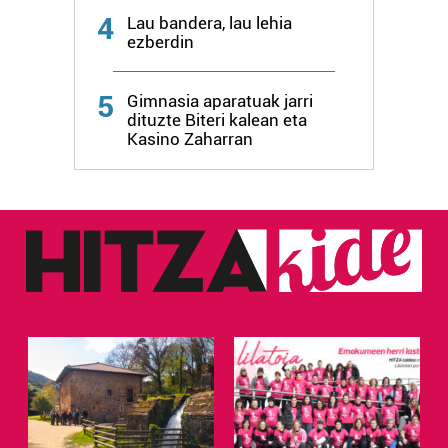
4
Lau bandera, lau lehia
ezberdin
5
Gimnasia aparatuak jarri
dituzte Biteri kalean eta
Kasino Zaharran