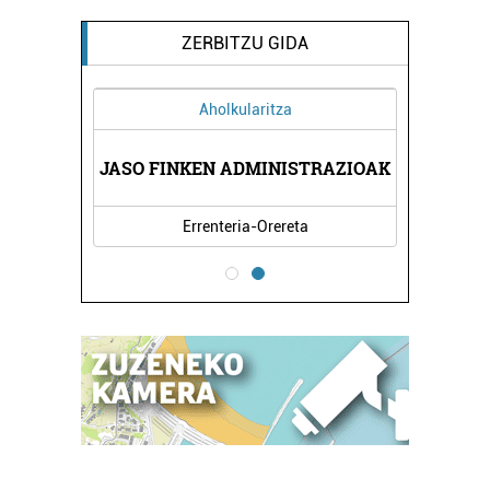
ZERBITZU GIDA
Aholkularitza
IKOAK
JASO FINKEN ADMINISTRAZIOAK
BIZI
Errenteria-Orereta