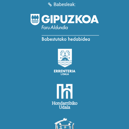
Babesleak: