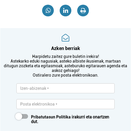
Azken berriak
Harpidetu zaitez gure buletin irekira!
Astekarko eduki nagusiak, asteko albiste ikusienak, martxan
ditugun zozketa eta egitasmoak, asteburuko egitarauen agenda eta
askoz gehiago!
Ostiralero zure posta elektronikoan.
Pribatutasun Politika
irakurri eta onartzen
dut.