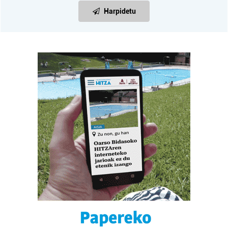
Harpidetu