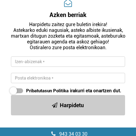
Azken berriak
Harpidetu zaitez gure buletin irekira!
Astekarko eduki nagusiak, asteko albiste ikusienak,
martxan ditugun zozketa eta egitasmoak, asteburuko
egitarauen agenda eta askoz gehiago!
Ostiralero zure posta elektronikoan.
Pribatutasun Politika
irakurri eta onartzen dut.
Harpidetu
943 34 03 30