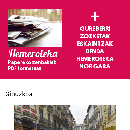
+
GURE BERRI
ZOZKETAK
ESKAINTZAK
Hemeroteka
DENDA
HEMEROTEKA
Papereko zenbakiak
NOR GARA
PDF formatuan
Gipuzkoa