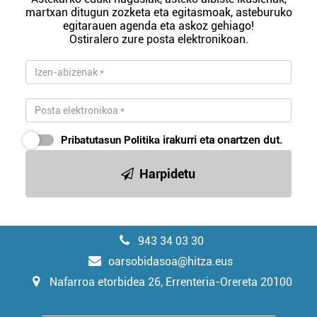
martxan ditugun zozketa eta egitasmoak, asteburuko
egitarauen agenda eta askoz gehiago!
Ostiralero zure posta elektronikoan.
Pribatutasun Politika
irakurri eta onartzen dut.
Harpidetu
943 34 03 30
oarsobidasoa@hitza.eus
Nafarroa etorbidea 26, Errenteria-Orereta 20100