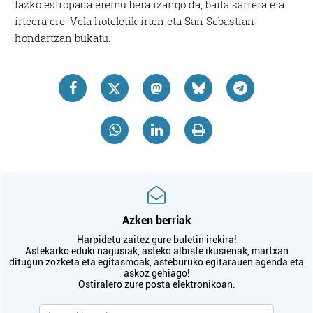
Iazko estropada eremu bera izango da, baita sarrera eta
irteera ere: Vela hoteletik irten eta San Sebastian
hondartzan bukatu.
Azken berriak
Harpidetu zaitez gure buletin irekira!
Astekarko eduki nagusiak, asteko albiste ikusienak, martxan
ditugun zozketa eta egitasmoak, asteburuko egitarauen agenda eta
askoz gehiago!
Ostiralero zure posta elektronikoan.