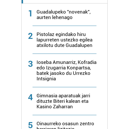
bazkideen zerrenda, beren ustez zein helburutarako
duten interes legitimoa eta horren aurka nola egin
1
Guadalupeko "novenak",
dezakezun ikusteko.
aurten lehenago
Lortu zure datu pertsonalak prozesatzeko moduari
2
Pistolaz egindako hiru
buruzko informazio gehiago eta ezarri zure lehentasunak
lapurreten ustezko egilea
datuen atalean. Edozein unetan alda edo ken dezakezu
atxilotu dute Guadalupen
zure baimena Cookieen adierazpenean.
3
Ioseba Amunarriz, Kofradia
Webgune honek cookie propioak eta hirugarrenen cookie-
edo Izugarria Konpartsa,
fitxategiak erabiltzen ditu. Zure esperientzia eta
batek jasoko du Urrezko
zerbitzuak hobetzeko asmoz, cookie teknologiaz
Intsignia
baliatzen gara. Ohar hau onartuz gero, teknologia hori
erabiltzeko baimen esplizitua ematen diguzu.
Gehiago
4
Gimnasia aparatuak jarri
irakurri
dituzte Biteri kalean eta
Kasino Zaharran
5
Oinaurreko osasun zentro
berriaren lizitazio