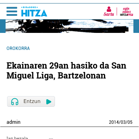
Sartu
OROKORRA
Ekainaren 29an hasiko da San
Miguel Liga, Bartzelonan
admin
2014
/
03
/
05
Iaz bezala,