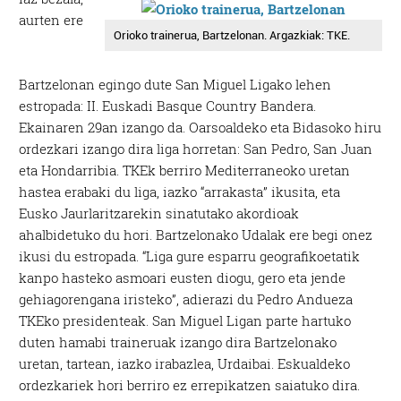
aurten ere
Orioko trainerua, Bartzelonan. Argazkiak: TKE.
Bartzelonan egingo dute San Miguel Ligako lehen
estropada: II. Euskadi Basque Country Bandera.
Ekainaren 29an izango da. Oarsoaldeko eta Bidasoko hiru
ordezkari izango dira liga horretan: San Pedro, San Juan
eta Hondarribia. TKEk berriro Mediterraneoko uretan
hastea erabaki du liga, iazko “arrakasta” ikusita, eta
Eusko Jaurlaritzarekin sinatutako akordioak
ahalbidetuko du hori. Bartzelonako Udalak ere begi onez
ikusi du estropada. “Liga gure esparru geografikoetatik
kanpo hasteko asmoari eusten diogu, gero eta jende
gehiagorengana iristeko”, adierazi du Pedro Andueza
TKEko presidenteak. San Miguel Ligan parte hartuko
duten hamabi traineruak izango dira Bartzelonako
uretan, tartean, iazko irabazlea, Urdaibai. Eskualdeko
ordezkariek hori berriro ez errepikatzen saiatuko dira.