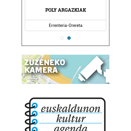
POLY ARGAZKIAK
Errenteria-Orereta