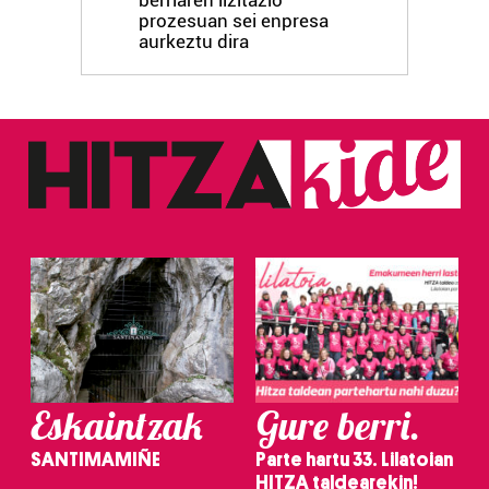
prozesuan sei enpresa
aurkeztu dira
Eskaintzak
Gure berri.
SANTIMAMIÑE
Parte hartu 33. Lilatoian
HITZA taldearekin!