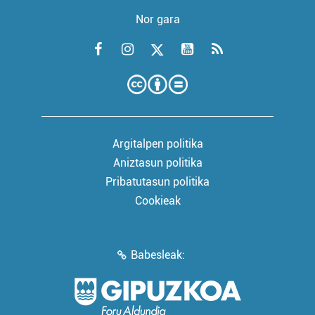
Nor gara
Argitalpen politika
Aniztasun politika
Pribatutasun politika
Cookieak
Babesleak: