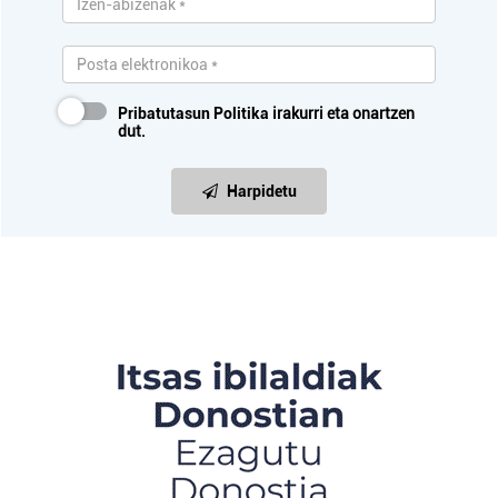
Pribatutasun Politika
irakurri eta onartzen
dut.
Harpidetu