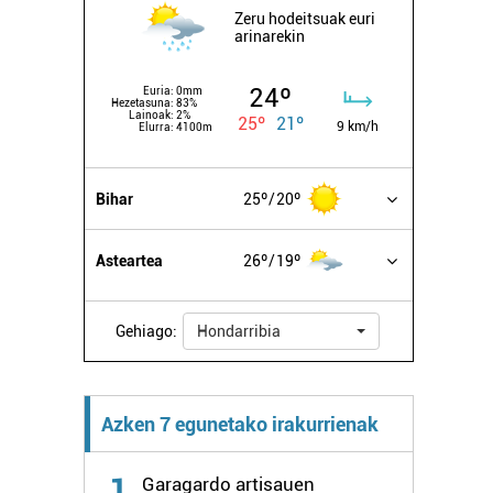
Zeru hodeitsuak euri
arinarekin
24º
Euria:
0mm
Hezetasuna:
83%
Lainoak:
2%
25º
21º
9 km/h
Elurra:
4100m
Bihar
25º
20º
Asteartea
26º
19º
Gehiago:
Hondarribia
Azken 7 egunetako irakurrienak
1
Garagardo artisauen