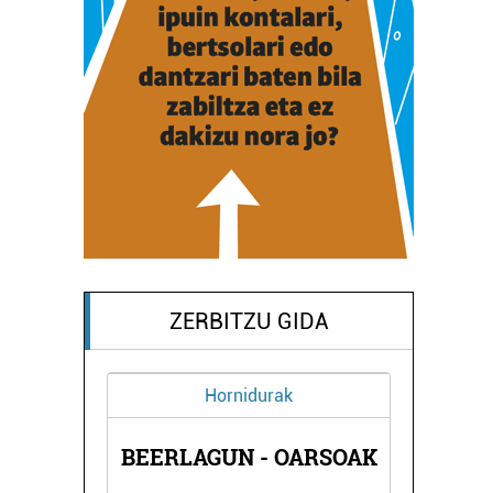
ZERBITZU GIDA
Hornidurak
EAK
BEERLAGUN - OARSOAK
A