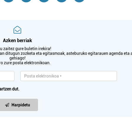
Azken berriak
 zaitez gure buletin irekira!
txan ditugun zozketa eta egitasmoak, asteburuko egitarauen agenda eta 
gehiago!
ro zure posta elektronikoan.
artzen dut.
Harpidetu