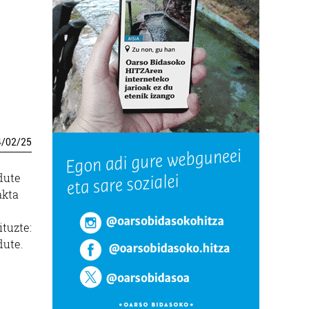
4
/
02
/
25
dute
akta
ituzte:
dute.