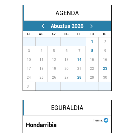
AGENDA
Abuztua 2026
AL.
AR.
AZ.
OG.
OL.
LR.
IG.
27
28
29
30
31
1
2
3
4
5
6
7
8
9
10
11
12
13
14
15
16
17
18
19
20
21
22
23
24
25
26
27
28
29
30
31
1
2
3
4
5
6
EGURALDIA
Iturria:
Hondarribia