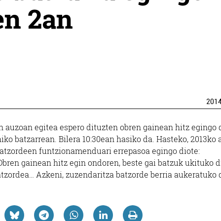
en 2an
201
n auzoan egitea espero dituzten obren gainean hitz egingo 
iko batzarrean. Bilera 10:30ean hasiko da. Hasteko, 2013ko 
 batzordeen funtzionamenduari errepasoa egingo diote:
Obren gainean hitz egin ondoren, beste gai batzuk ukituko d
tzordea… Azkeni, zuzendaritza batzorde berria aukeratuko 