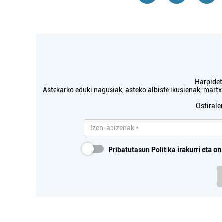
Harpidetu
Astekarko eduki nagusiak, asteko albiste ikusienak, mar
Ostirale
Pribatutasun Politika
irakurri eta on