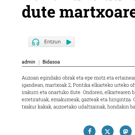
dute martxoar
admin
Bidasoa
Auzoan egindako obrak eta epe motz eta ertainea
igandean, martxoak 2, Pontika elkarteko urteko oh
irakurri eta onartuko dute. Ondoren, elkartearen
erretiratuak, emakumeak, gazteak eta hirigintza. 
txakur kakak, auzoetako udaltzainak, hondakin ba