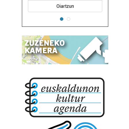
Oiartzun