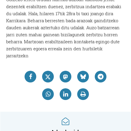
dezentek erabiltzen duenez, zerbitzua indartzea erabaki
du udalak. Hala, hilaren 17tik 28ra bi taxi joango dira
Karrikara. Beharra berresten bada arazoak gainditzeko
dauden aukerak aztertuko ditu udalak. Auzo batzarrean
jarri zuten mahai gainean bizilagunek zerbitzu horren
beharra. Martxoan erabiltzaileen kontaketa egingo dute
zerbitzuaren egoera erreala zein den hurbiletik
jarraitzeko.