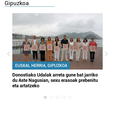
Gipuzkoa
EUSKAL HERRIA, GIPUZKOA
Donostiako Udalak arreta gune bat jarriko
Ur
du Aste Nagusian, sexu erasoak prebenitu
es
eta artatzeko
lu