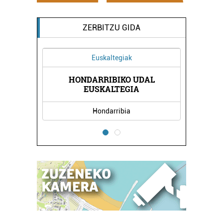
ZERBITZU GIDA
Euskaltegiak
HONDARRIBIKO UDAL
IA
J
EUSKALTEGIA
Hondarribia