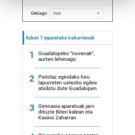
and set your preferences in the
details section
.
Gehiago:
Irun
Guk eta gure bazkideek zure datu pertsonalak
prozesatzen ditugu, zure IP zenbakia, besteak beste,
teknologia erabiliz, cookieak adibidez, iragarki eta eduki
Azken 7 egunetako irakurrienak
pertsonalizatuak eskaintzeko, iragarkiak eta edukia
neurtzeko, jendeari buruzko informazioa biltzeko eta
1
produktuak garatzeko. Zure datuak nork eta zertarako
Guadalupeko "novenak",
aurten lehenago
erabiltzen dituen hauta dezakezu.
Bazkide batzuek ez dizute baimenik eskatzen, eta beren
2
Pistolaz egindako hiru
interes komertzial legitimoetan babesten dira. Ikusi gure
lapurreten ustezko egilea
atxilotu dute Guadalupen
bazkideen zerrenda, beren ustez zein helburutarako
duten interes legitimoa eta horren aurka nola egin
dezakezun ikusteko.
3
Gimnasia aparatuak jarri
dituzte Biteri kalean eta
Kasino Zaharran
Lortu zure datu pertsonalak prozesatzeko moduari
buruzko informazio gehiago eta ezarri zure lehentasunak
datuen atalean. Edozein unetan alda edo ken dezakezu