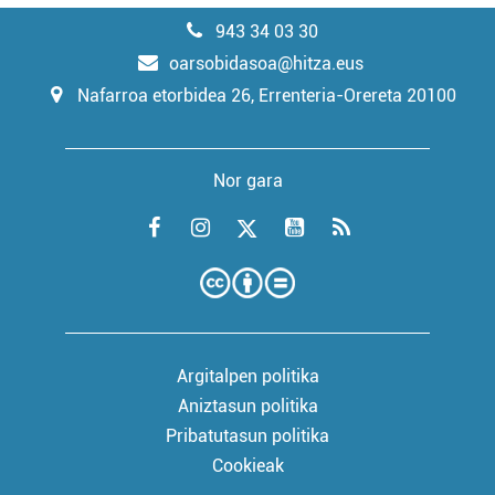
943 34 03 30
oarsobidasoa@hitza.eus
Nafarroa etorbidea 26, Errenteria-Orereta 20100
Nor gara
Argitalpen politika
Aniztasun politika
Pribatutasun politika
Cookieak