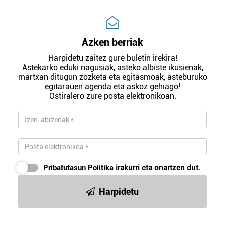
Azken berriak
Harpidetu zaitez gure buletin irekira!
Astekarko eduki nagusiak, asteko albiste ikusienak,
martxan ditugun zozketa eta egitasmoak, asteburuko
egitarauen agenda eta askoz gehiago!
Ostiralero zure posta elektronikoan.
Pribatutasun Politika
irakurri eta onartzen dut.
Harpidetu