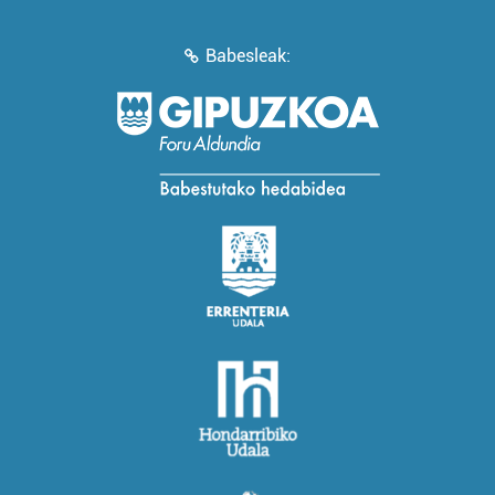
Babesleak: