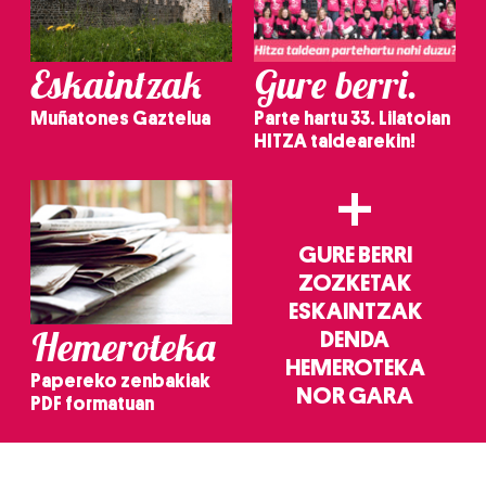
Eskaintzak
Gure berri.
Muñatones Gaztelua
Parte hartu 33. Lilatoian
HITZA taldearekin!
+
GURE BERRI
ZOZKETAK
ESKAINTZAK
Hemeroteka
DENDA
HEMEROTEKA
Papereko zenbakiak
NOR GARA
PDF formatuan