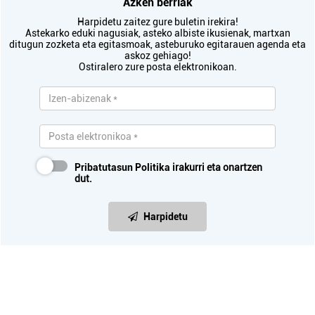
Azken berriak
Harpidetu zaitez gure buletin irekira!
Astekarko eduki nagusiak, asteko albiste ikusienak, martxan
ditugun zozketa eta egitasmoak, asteburuko egitarauen agenda eta
askoz gehiago!
Ostiralero zure posta elektronikoan.
Pribatutasun Politika
irakurri eta onartzen
dut.
Harpidetu