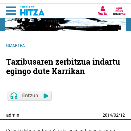
Sartu
GIZARTEA
Taxibusaren zerbitzua indartu
egingo dute Karrikan
admin
2014
/
02
/
12
Goizeko lehen orduan Karrika auzoan taxibusa jende