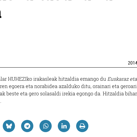
a
201
alar HUHEZIko irakasleak hitzaldia emango du
Euskaraz eta
n egoera eta norabidea azalduko ditu, orainari eta geroari
k beste eta gero solasaldi irekia egongo da. Hitzaldia bihar,
.