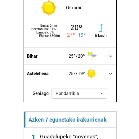
Oskarbi
20º
Euria:
0mm
Hezetasuna:
91%
Lainoak:
0%
27º
19º
5 km/h
Elurra:
4300m
Bihar
25º
20º
Astelehena
25º
19º
Gehiago:
Hondarribia
Azken 7 egunetako irakurrienak
1
Guadalupeko "novenak",