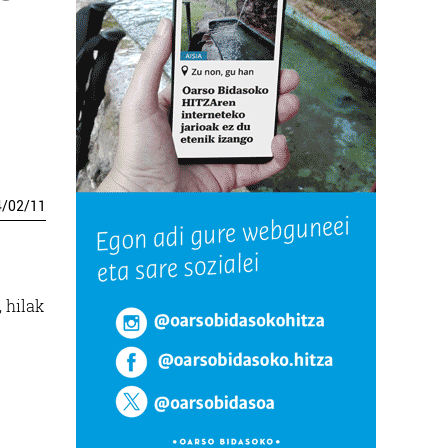
4
/
02
/
11
 hilak