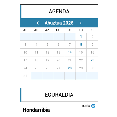
AGENDA
Abuztua 2026
AL.
AR.
AZ.
OG.
OL.
LR.
IG.
27
28
29
30
31
1
2
3
4
5
6
7
8
9
10
11
12
13
14
15
16
17
18
19
20
21
22
23
24
25
26
27
28
29
30
31
1
2
3
4
5
6
EGURALDIA
Iturria:
Hondarribia