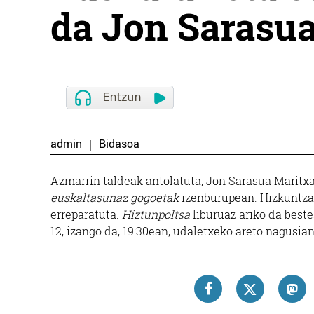
da Jon Sarasu
admin
Bidasoa
Azmarrin taldeak antolatuta, Jon Sarasua Maritx
euskaltasunaz gogoetak
izenburupean. Hizkuntzare
erreparatuta.
Hiztunpoltsa
liburuaz ariko da bestea
12, izango da, 19:30ean, udaletxeko areto nagusian