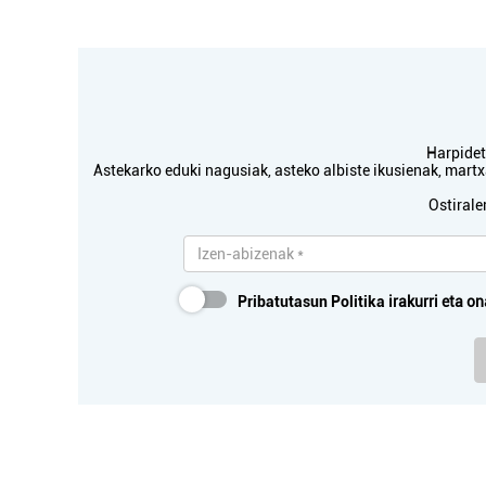
Harpidetu
Astekarko eduki nagusiak, asteko albiste ikusienak, mar
Ostirale
Pribatutasun Politika
irakurri eta on