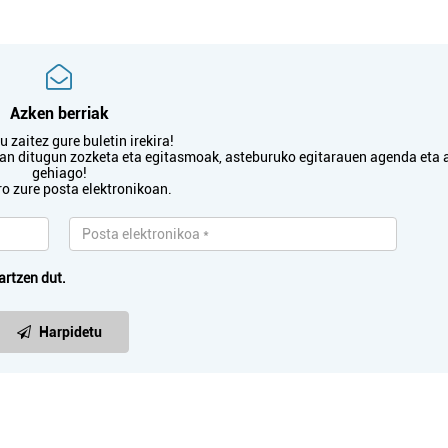
Azken berriak
 zaitez gure buletin irekira!
txan ditugun zozketa eta egitasmoak, asteburuko egitarauen agenda eta 
gehiago!
ro zure posta elektronikoan.
artzen dut.
Harpidetu