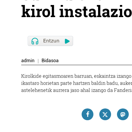
kirol instalazi
admin
Bidasoa
Kirolkide egitasmoaren barruan, eskaintza izango 
ikastaro horietan parte hartzen baldin badu, auk
astelehenetik aurrera jaso ahal izango da Fanderi