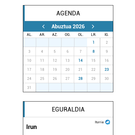
AGENDA
Abuztua 2026
AL.
AR.
AZ.
OG.
OL.
LR.
IG.
27
28
29
30
31
1
2
3
4
5
6
7
8
9
10
11
12
13
14
15
16
17
18
19
20
21
22
23
24
25
26
27
28
29
30
31
1
2
3
4
5
6
EGURALDIA
Iturria:
Irun