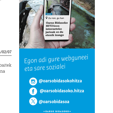
4
/
02
/
07
baitek
ena