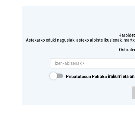
Harpidetu
Astekarko eduki nagusiak, asteko albiste ikusienak, mar
Ostirale
Pribatutasun Politika
irakurri eta on