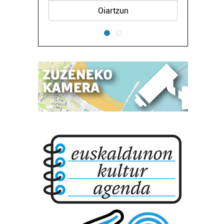
Oiartzun