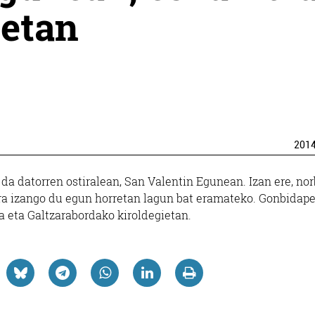
oetan
201
da datorren ostiralean, San Valentin Egunean. Izan ere, nor
era izango du egun horretan lagun bat eramateko. Gonbidap
a eta Galtzarabordako kiroldegietan.