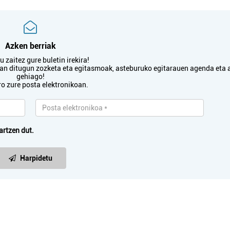
Azken berriak
 zaitez gure buletin irekira!
txan ditugun zozketa eta egitasmoak, asteburuko egitarauen agenda eta 
gehiago!
ro zure posta elektronikoan.
artzen dut.
Harpidetu