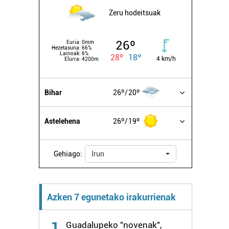
Zeru hodeitsuak
26º
Euria:
0mm
Hezetasuna:
66%
Lainoak:
6%
28º
18º
4 km/h
Elurra:
4200m
Bihar
26º
20º
Astelehena
26º
19º
Gehiago:
Irun
Azken 7 egunetako irakurrienak
1
Guadalupeko "novenak",