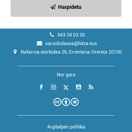
Harpidetu
943 34 03 30
oarsobidasoa@hitza.eus
Nafarroa etorbidea 26, Errenteria-Orereta 20100
Nor gara
Argitalpen politika