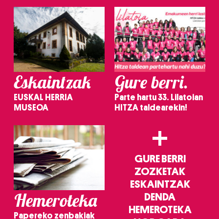
Eskaintzak
Gure berri.
EUSKAL HERRIA
Parte hartu 33. Lilatoian
MUSEOA
HITZA taldearekin!
+
GURE BERRI
ZOZKETAK
ESKAINTZAK
Hemeroteka
DENDA
HEMEROTEKA
Papereko zenbakiak