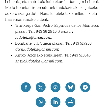
behar da, eta matrikula ludotekan bertan egin behar da.
Modu honetan interesdunek instalazioak ezagutzeko
aukera izango dute. Hona ludoteketako helbideak eta
harremanetarako bideak:
Trintxerpe-San Pedro: Espinosa de los Monteros
plazan; Tel.: 943 39 25 10:
kantauri
ludoteka@gmail.com
.
Donibane: J.J. Otaegi plazan. Tel.: 943 517290;
doniludoteka@gmail.com
Antxo: Azokako eraikinean. Tel.: 943 510645;
antxoludoteka @gmail.com.