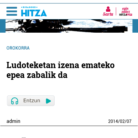
Sartu
OROKORRA
Ludoteketan izena emateko
epea zabalik da
admin
2014
/
02
/
07