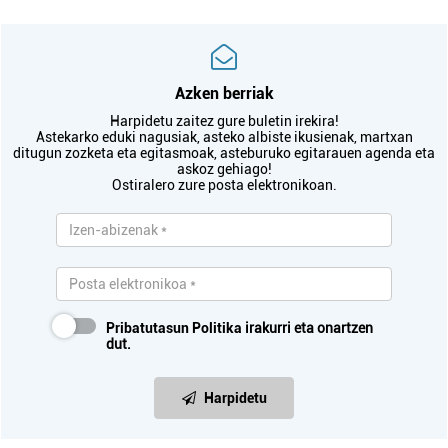
Azken berriak
Harpidetu zaitez gure buletin irekira!
Astekarko eduki nagusiak, asteko albiste ikusienak, martxan
ditugun zozketa eta egitasmoak, asteburuko egitarauen agenda eta
askoz gehiago!
Ostiralero zure posta elektronikoan.
Pribatutasun Politika
irakurri eta onartzen
dut.
Harpidetu