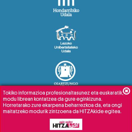
Tokiko informazioa profesionaltasunez eta euskaratik,
modu librean kontatzea da gure eginkizuna.
Horretarako zure ekarpena beharrezkoa da, eta ongi
maitatzeko modurik zintzoena da HITZAkide egitea.