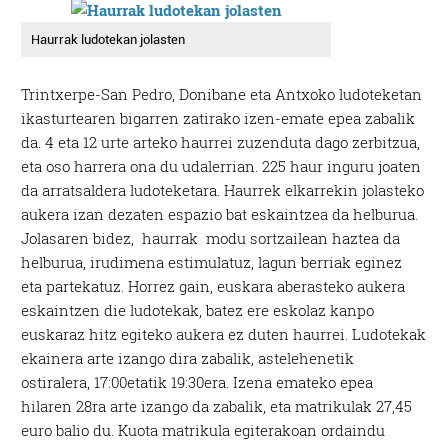
Haurrak ludotekan jolasten
Trintxerpe-San Pedro, Donibane eta Antxoko ludoteketan
ikasturtearen bigarren zatirako izen-emate epea zabalik
da. 4 eta 12 urte arteko haurrei zuzenduta dago zerbitzua,
eta oso harrera ona du udalerrian. 225 haur inguru joaten
da arratsaldera ludoteketara. Haurrek elkarrekin jolasteko
aukera izan dezaten espazio bat eskaintzea da helburua.
Jolasaren bidez, haurrak modu sortzailean haztea da
helburua, irudimena estimulatuz, lagun berriak eginez
eta partekatuz. Horrez gain, euskara aberasteko aukera
eskaintzen die ludotekak, batez ere eskolaz kanpo
euskaraz hitz egiteko aukera ez duten haurrei. Ludotekak
ekainera arte izango dira zabalik, astelehenetik
ostiralera, 17:00etatik 19:30era. Izena emateko epea
hilaren 28ra arte izango da zabalik, eta matrikulak 27,45
euro balio du. Kuota matrikula egiterakoan ordaindu