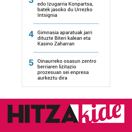
irakurri
edo Izugarria Konpartsa,
batek jasoko du Urrezko
Intsignia
4
Gimnasia aparatuak jarri
dituzte Biteri kalean eta
Kasino Zaharran
5
Oinaurreko osasun zentro
berriaren lizitazio
prozesuan sei enpresa
aurkeztu dira