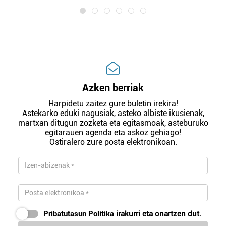
Azken berriak
Harpidetu zaitez gure buletin irekira!
Astekarko eduki nagusiak, asteko albiste ikusienak,
martxan ditugun zozketa eta egitasmoak, asteburuko
egitarauen agenda eta askoz gehiago!
Ostiralero zure posta elektronikoan.
Pribatutasun Politika
irakurri eta onartzen dut.