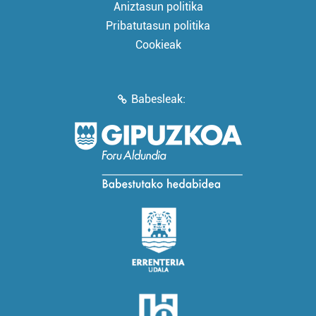
Aniztasun politika
Pribatutasun politika
Cookieak
Babesleak: