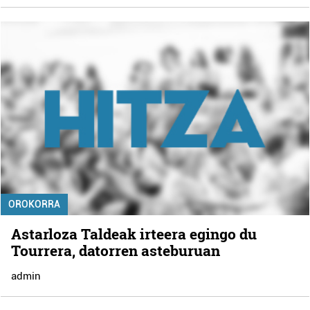
OROKORRA
Astarloza Taldeak irteera egingo du
Tourrera, datorren asteburuan
admin