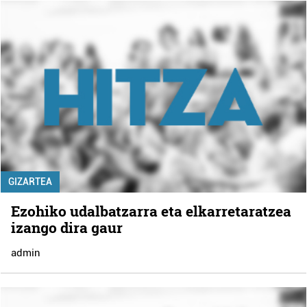
GIZARTEA
Ezohiko udalbatzarra eta elkarretaratzea
izango dira gaur
admin