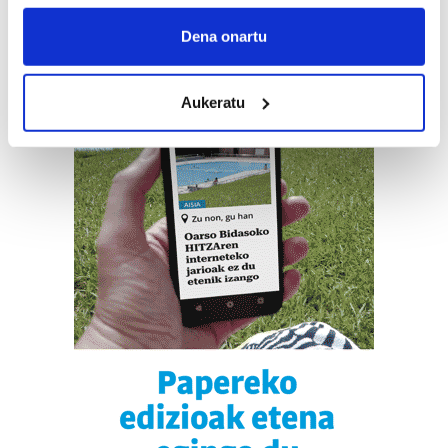
If you allow, we would also like to:
Collect information about your geographical
Dena onartu
location which can be accurate to within several
meters
Aukeratu
Identify your device by actively scanning it for
specific characteristics (fingerprinting)
Find out more about how your personal data is processed
and set your preferences in the
details section
.
Guk eta gure bazkideek zure datu pertsonalak
prozesatzen ditugu, zure IP zenbakia, besteak beste,
teknologia erabiliz, cookieak adibidez, iragarki eta eduki
pertsonalizatuak eskaintzeko, iragarkiak eta edukia
neurtzeko, jendeari buruzko informazioa biltzeko eta
produktuak garatzeko. Zure datuak nork eta zertarako
erabiltzen dituen hauta dezakezu.
Bazkide batzuek ez dizute baimenik eskatzen, eta beren
interes komertzial legitimoetan babesten dira. Ikusi gure