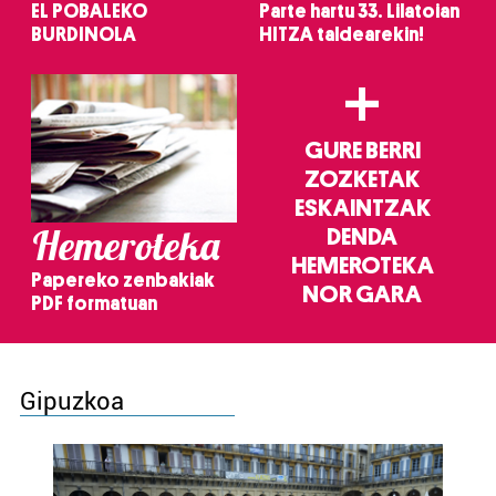
EL POBALEKO
Parte hartu 33. Lilatoian
BURDINOLA
HITZA taldearekin!
+
GURE BERRI
ZOZKETAK
ESKAINTZAK
Hemeroteka
DENDA
HEMEROTEKA
Papereko zenbakiak
NOR GARA
PDF formatuan
Gipuzkoa