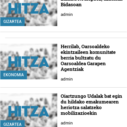
Bidasoan
admin
GIZARTEA
Herrilab, Oarsoaldeko
ekintzaileen komunitate
berria bultzatu du
Oarsoaldea Garapen
Agentziak
EKONOMIA
admin
Oiartzungo Udalak bat egin
du hildako emakumearen
heriotza salatzeko
mobilizazioekin
admin
GIZARTEA