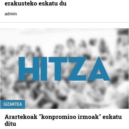
erakusteko eskatu du
admin
GIZARTEA
Arartekoak "konpromiso irmoak" eskatu
ditu