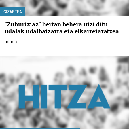
GIZARTEA
"Zuhurtziaz" bertan behera utzi ditu
udalak udalbatzarra eta elkarretaratzea
admin