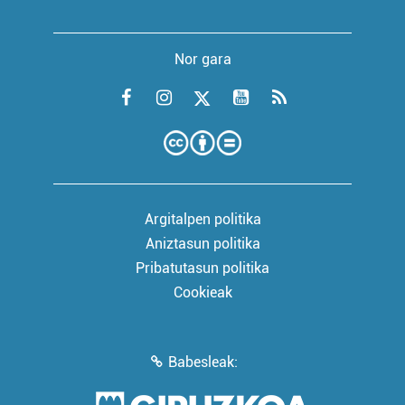
Nor gara
Argitalpen politika
Aniztasun politika
Pribatutasun politika
Cookieak
Babesleak: