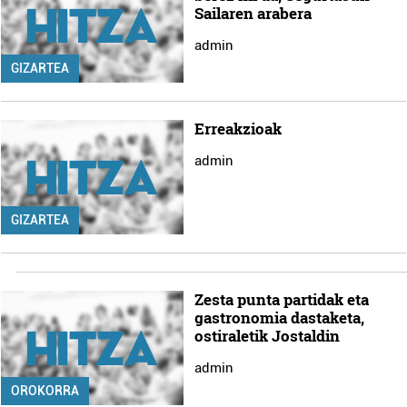
Sailaren arabera
admin
GIZARTEA
Erreakzioak
admin
GIZARTEA
Zesta punta partidak eta
gastronomia dastaketa,
ostiraletik Jostaldin
admin
OROKORRA