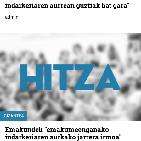
indarkeriaren aurrean guztiak bat gara"
admin
GIZARTEA
Emakundek "emakumeenganako
indarkeriaren aurkako jarrera irmoa"