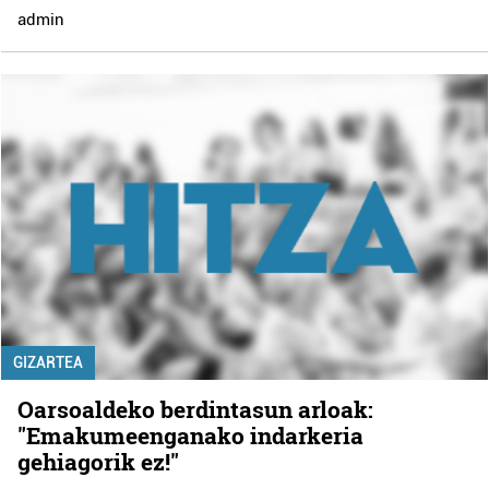
admin
GIZARTEA
Oarsoaldeko berdintasun arloak:
"Emakumeenganako indarkeria
gehiagorik ez!"