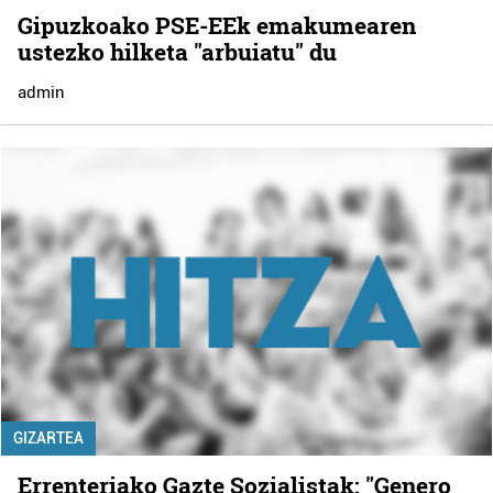
Gipuzkoako PSE-EEk emakumearen
ustezko hilketa "arbuiatu" du
admin
GIZARTEA
Errenteriako Gazte Sozialistak: "Genero