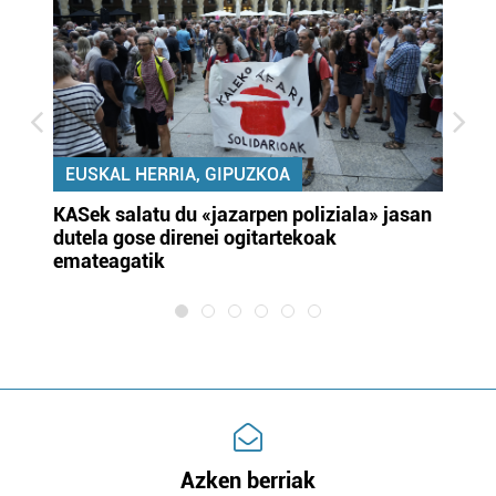
EUSKAL HERRIA, GIPUZKOA
KASek salatu du «jazarpen poliziala» jasan
Pa
dutela gose direnei ogitartekoak
da
emateagatik
«s
Azken berriak