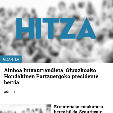
GIZARTEA
Ainhoa Intxaurrandieta, Gipuzkoako
Hondakinen Partzuergoko presidente
berria
admin
Errenteriako emakumea
berez hil da, Segurtasun