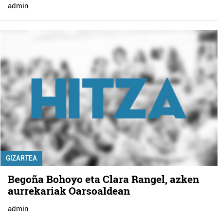
admin
GIZARTEA
Begoña Bohoyo eta Clara Rangel, azken
aurrekariak Oarsoaldean
admin