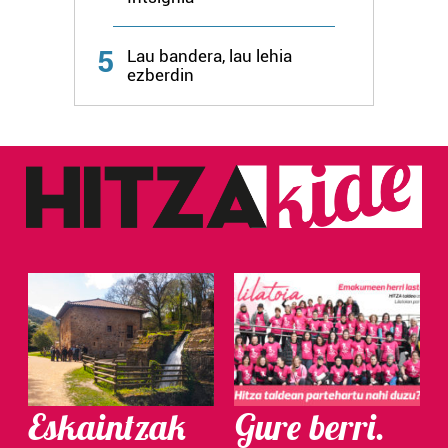
5
Lau bandera, lau lehia
ezberdin
Eskaintzak
Gure berri.