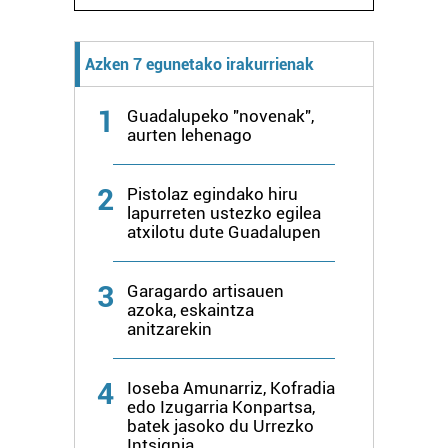
Azken 7 egunetako irakurrienak
1
Guadalupeko "novenak",
aurten lehenago
2
Pistolaz egindako hiru
lapurreten ustezko egilea
atxilotu dute Guadalupen
3
Garagardo artisauen
azoka, eskaintza
anitzarekin
4
Ioseba Amunarriz, Kofradia
edo Izugarria Konpartsa,
batek jasoko du Urrezko
Intsignia