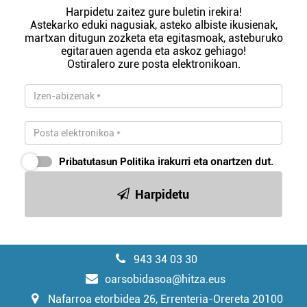
Harpidetu zaitez gure buletin irekira!
Astekarko eduki nagusiak, asteko albiste ikusienak,
martxan ditugun zozketa eta egitasmoak, asteburuko
egitarauen agenda eta askoz gehiago!
Ostiralero zure posta elektronikoan.
Pribatutasun Politika
irakurri eta onartzen dut.
Harpidetu
943 34 03 30
oarsobidasoa@hitza.eus
Nafarroa etorbidea 26, Errenteria-Orereta 20100