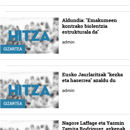
Aldundia: "Emakumeen
kontrako biolentzia
estrukturala da"
admin
GIZARTEA
Eusko Jaurlaritzak "kezka
eta haserrea" azaldu du
admin
GIZARTEA
Nagore Laffage eta Yasmin
Zamira Rodriguez, azkenak