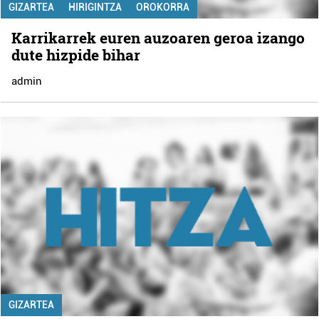
GIZARTEA
HIRIGINTZA
OROKORRA
Karrikarrek euren auzoaren geroa izango
dute hizpide bihar
admin
GIZARTEA