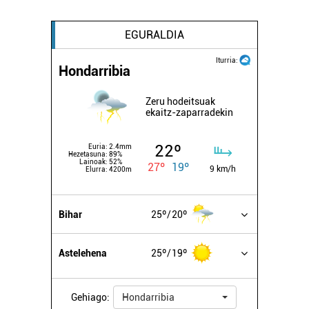
EGURALDIA
Iturria:
Hondarribia
Zeru hodeitsuak
ekaitz-zaparradekin
22º
Euria:
2.4mm
Hezetasuna:
89%
Lainoak:
52%
27º
19º
9 km/h
Elurra:
4200m
Bihar
25º
20º
Astelehena
25º
19º
Gehiago:
Hondarribia