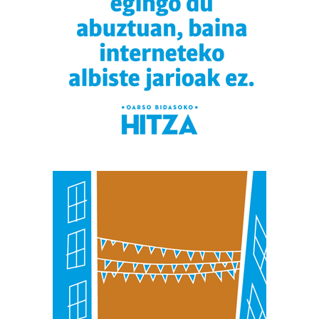
bazkideen zerrenda, beren ustez zein helburutarako
duten interes legitimoa eta horren aurka nola egin
dezakezun ikusteko.
Lortu zure datu pertsonalak prozesatzeko moduari
buruzko informazio gehiago eta ezarri zure lehentasunak
datuen atalean. Edozein unetan alda edo ken dezakezu
zure baimena Cookieen adierazpenean.
Webgune honek cookie propioak eta hirugarrenen cookie-
fitxategiak erabiltzen ditu. Zure esperientzia eta
zerbitzuak hobetzeko asmoz, cookie teknologiaz
baliatzen gara. Ohar hau onartuz gero, teknologia hori
erabiltzeko baimen esplizitua ematen diguzu.
Gehiago
irakurri