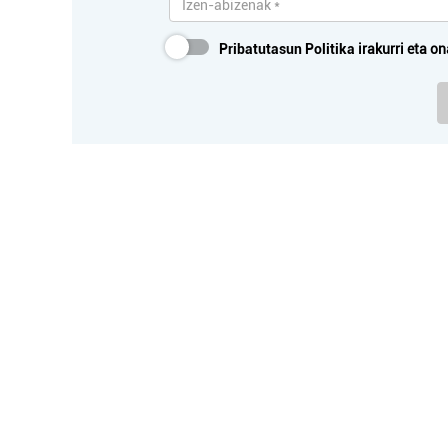
Pribatutasun Politika
irakurri eta on