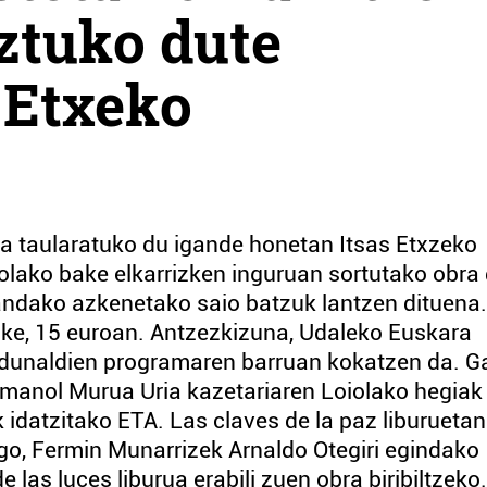
ztuko dute
 Etxeko
n
na taularatuko du igande honetan Itsas Etxzeko
olako bake elkarrizken inguruan sortutako obra 
ndako azkenetako saio batzuk lantzen dituena.
zke, 15 euroan. Antzezkizuna, Udaleko Euskara
dunaldien programaren barruan kokatzen da. G
Imanol Murua Uria kazetariaren Loiolako hegiak
idatzitako ETA. Las claves de la paz liburuetan
ago, Fermin Munarrizek Arnaldo Otegiri egindako
e las luces liburua erabili zuen obra biribiltzeko.