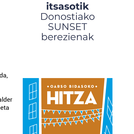
da,
alder
 eta