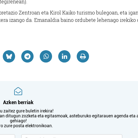
tegirenean).
pretazio Zentroan eta Kirol Kaiko turismo bulegoan, eta iga
kera izango da. Emanaldia baino ordubete lehenago irekiko
Azken berriak
 zaitez gure buletin irekira!
txan ditugun zozketa eta egitasmoak, asteburuko egitarauen agenda eta 
gehiago!
ro zure posta elektronikoan.