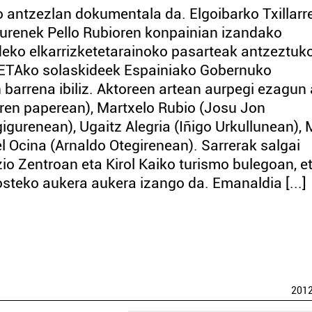
 antzezlan dokumentala da. Elgoibarko Txillarr
gurenek Pello Rubioren konpainian izandako
aldeko elkarrizketetarainoko pasarteak antzeztuk
n ETAko solaskideek Espainiako Gobernuko
barrena ibiliz. Aktoreen artean aurpegi ezagun
ren paperean), Martxelo Rubio (Josu Jon
igurenean), Ugaitz Alegria (Iñigo Urkullunean),
l Ocina (Arnaldo Otegirenean). Sarrerak salgai
o Zentroan eta Kirol Kaiko turismo bulegoan, e
osteko aukera aukera izango da. Emanaldia [...]
201