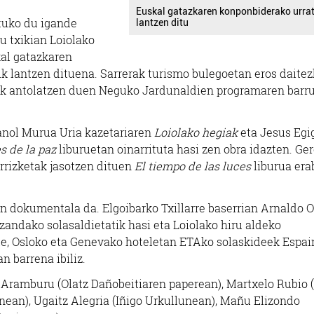
Euskal gatazkaren konponbiderako urra
tuko du igande
lantzen ditu
u txikian Loiolako
kal gatazkaren
Osasungintza
Haur eskolak
lantzen dituena. Sarrerak turismo bulegoetan eros daitezk
ak antolatzen duen Neguko Jardunaldien programaren barr
AN NUTRIZIOA ETA
URMENDI HAUR ES
DIETETIKA
anol Murua Uria kazetariaren
Loiolako hegiak
eta Jesus Egi
Errenteria-Orereta
Oiartzun
s de la paz
liburuetan oinarrituta hasi zen obra idazten. Ge
rrizketak jasotzen dituen
El tiempo de las luces
liburua erab
n dokumentala da. Elgoibarko Txillarre baserrian Arnaldo O
zandako solasaldietatik hasi eta Loiolako hiru aldeko
zte, Osloko eta Genevako hoteletan ETAko solaskideek Espai
 barrena ibiliz.
 Aramburu (Olatz Dañobeitiaren paperean), Martxelo Rubio 
ean), Ugaitz Alegria (Iñigo Urkullunean), Mañu Elizondo