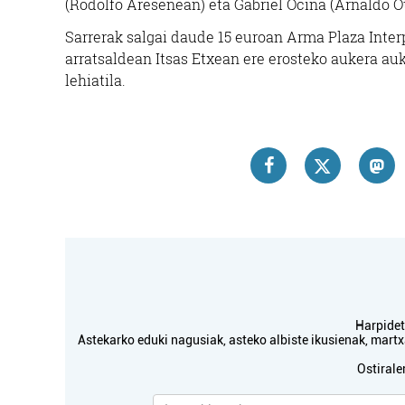
(Rodolfo Aresenean) eta Gabriel Ocina (Arnaldo O
Sarrerak salgai daude 15 euroan Arma Plaza Inter
arratsaldean Itsas Etxean ere erosteko aukera au
lehiatila.
Harpidetu
Astekarko eduki nagusiak, asteko albiste ikusienak, mar
Ostirale