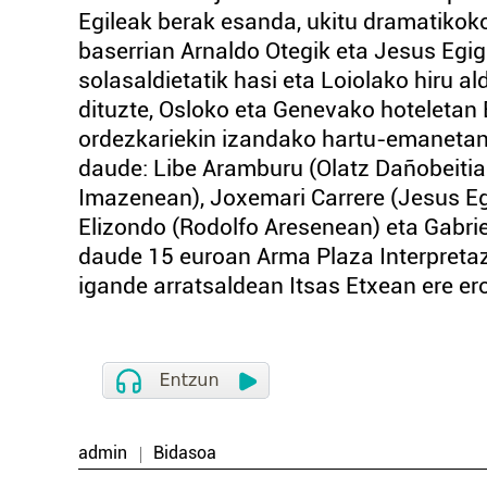
Egileak berak esanda, ukitu dramatikoko
baserrian Arnaldo Otegik eta Jesus Egi
solasaldietatik hasi eta Loiolako hiru 
dituzte, Osloko eta Genevako hoteleta
ordezkariekin izandako hartu-emanetan 
daude: Libe Aramburu (Olatz Dañobeitia
Imazenean), Joxemari Carrere (Jesus Eg
Elizondo (Rodolfo Aresenean) eta Gabrie
daude 15 euroan Arma Plaza Interpretazi
igande arratsaldean Itsas Etxean ere er
admin
Bidasoa