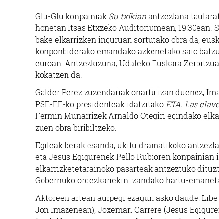
Glu-Glu konpainiak
Su txikian
antzezlana taulara
honetan Itsas Etxzeko Auditoriumean, 19:30ean. S
bake elkarrizken inguruan sortutako obra da, eus
Haur eskolak
konponbiderako emandako azkenetako saio batzuk 
euroan.
Antzezkizuna, Udaleko Euskara Zerbitzu
IZ
URMENDI HAUR ESKOLA
kokatzen da.
Galder Perez zuzendariak onartu izan duenez, Im
Oiartzun
PSE-EE-ko presidenteak idatzitako
ETA. Las clave
Fermin Munarrizek Arnaldo Otegiri egindako elka
zuen obra biribiltzeko.
Egileak berak esanda, ukitu dramatikoko antzezla
eta Jesus Egigurenek Pello Rubioren konpainian i
elkarrizketetarainoko pasarteak antzeztuko ditu
Gobernuko ordezkariekin izandako hartu-emanetan
Aktoreen artean aurpegi ezagun asko daude: Libe
Jon Imazenean), Joxemari Carrere (Jesus Egiguren