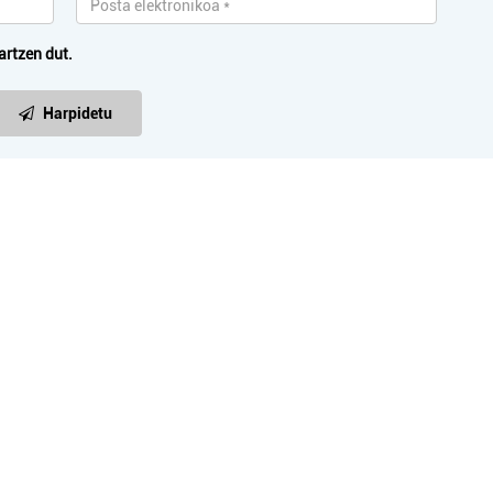
artzen dut.
Harpidetu