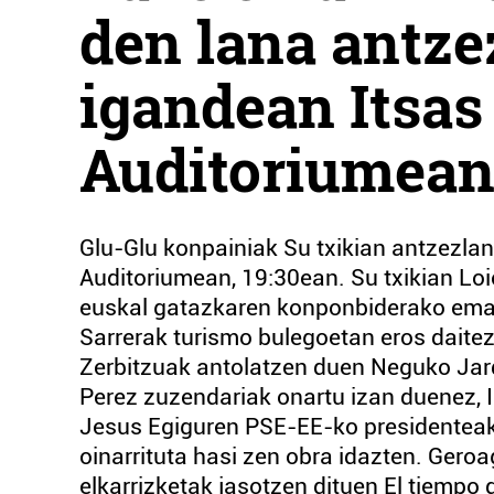
den lana antze
igandean Itsas
Auditoriumea
Glu-Glu konpainiak Su txikian antzezla
Auditoriumean, 19:30ean. Su txikian Loi
euskal gatazkaren konponbiderako ema
Sarrerak turismo bulegoetan eros daite
Zerbitzuak antolatzen duen Neguko Jar
Perez zuzendariak onartu izan duenez, 
Jesus Egiguren PSE-EE-ko presidenteak 
oinarrituta hasi zen obra idazten. Gero
elkarrizketak jasotzen dituen El tiempo d