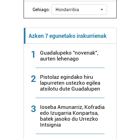
Gehiago:
Hondarribia
Azken 7 egunetako irakurrienak
1
Guadalupeko "novenak",
aurten lehenago
2
Pistolaz egindako hiru
lapurreten ustezko egilea
atxilotu dute Guadalupen
3
Ioseba Amunarriz, Kofradia
edo Izugarria Konpartsa,
batek jasoko du Urrezko
Intsignia