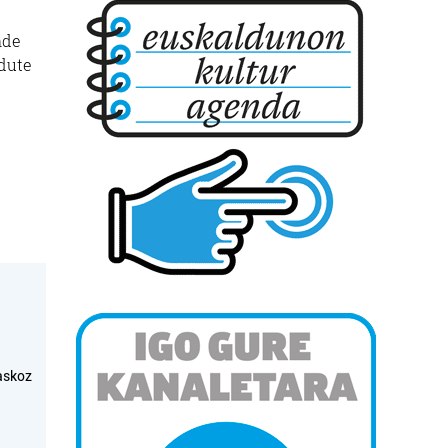
nde
 dute
askoz