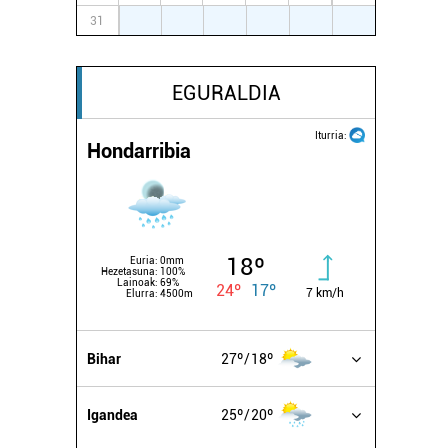
31
1
2
3
4
5
6
EGURALDIA
Iturria:
Hondarribia
18º
Euria:
0mm
Hezetasuna:
100%
Lainoak:
69%
24º
17º
7 km/h
Elurra:
4500m
Bihar
27º
18º
Igandea
25º
20º