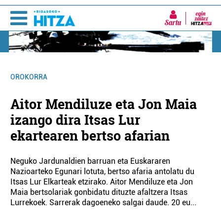
Sartu
OROKORRA
Aitor Mendiluze eta Jon Maia
izango dira Itsas Lur
ekartearen bertso afarian
Neguko Jardunaldien barruan eta Euskararen
Nazioarteko Egunari lotuta, bertso afaria antolatu du
Itsas Lur Elkarteak etzirako. Aitor Mendiluze eta Jon
Maia bertsolariak gonbidatu dituzte afaltzera Itsas
Lurrekoek. Sarrerak dagoeneko salgai daude. 20 eu...