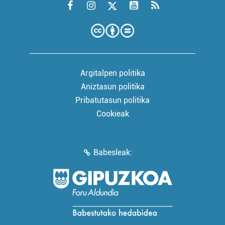
Argitalpen politika
Aniztasun politika
Pribatutasun politika
Cookieak
Babesleak: