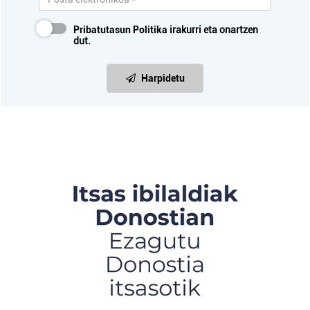
Pribatutasun Politika
irakurri eta onartzen
dut.
Harpidetu