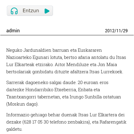
admin
2012
/
11
/
29
Neguko Jardunaldien barruan eta Euskararen
Nazioarteko Egunari lotuta, bertso afaria antolatu du Itsas
Lur Elkarteak etzirako. Aitor Mendiluze eta Jon Maia
bertsolariak gonbidatu dituzte afaltzera Itsas Lurrekoek.
Sarrerak dagoeneko salgai daude. 20 euroan eros
daitezke Hondarribiko Etxeberria, Enbata eta
Txantxangorri tabernetan, eta Irungo Sunbilla ostatuan
(Moskun dago).
Informazio gehiago behar duenak Itsas Lur Elkartera dei
dezake (628 17 05 30 telefono zenbakira), eta Rafarengatik
galdetu.