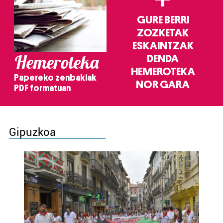
GURE BERRI
ZOZKETAK
ESKAINTZAK
Hemeroteka
DENDA
HEMEROTEKA
Papereko zenbakiak
NOR GARA
PDF formatuan
Gipuzkoa