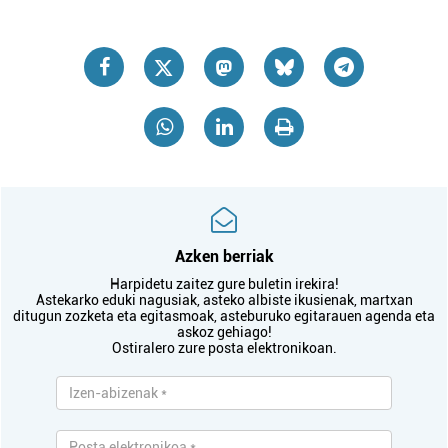
Azken berriak
Harpidetu zaitez gure buletin irekira!
Astekarko eduki nagusiak, asteko albiste ikusienak, martxan
ditugun zozketa eta egitasmoak, asteburuko egitarauen agenda eta
askoz gehiago!
Ostiralero zure posta elektronikoan.