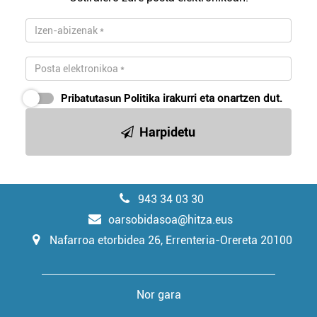
Pribatutasun Politika
irakurri eta onartzen dut.
Harpidetu
943 34 03 30
oarsobidasoa@hitza.eus
Nafarroa etorbidea 26, Errenteria-Orereta 20100
Nor gara