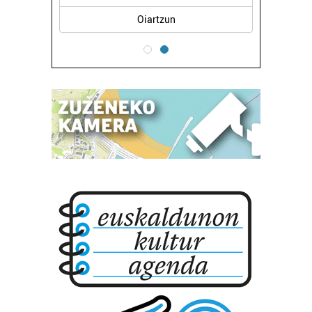
Oiartzun