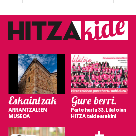
Eskaintzak
Gure berri.
ARRANTZALEEN
Parte hartu 33. Lilatoian
MUSEOA
HITZA taldearekin!
+