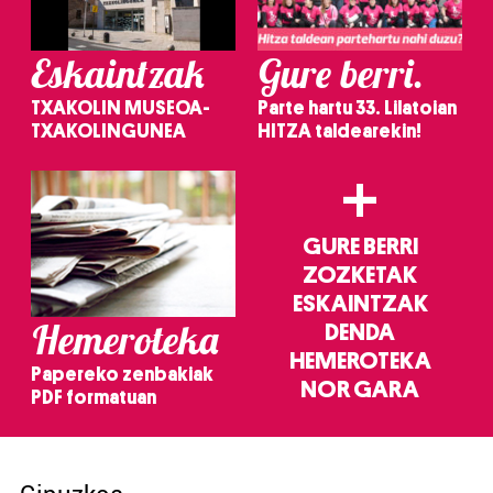
Eskaintzak
Gure berri.
TXAKOLIN MUSEOA-
Parte hartu 33. Lilatoian
TXAKOLINGUNEA
HITZA taldearekin!
+
GURE BERRI
ZOZKETAK
ESKAINTZAK
Hemeroteka
DENDA
HEMEROTEKA
Papereko zenbakiak
NOR GARA
PDF formatuan