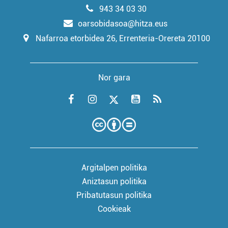
943 34 03 30
oarsobidasoa@hitza.eus
Nafarroa etorbidea 26, Errenteria-Orereta 20100
Nor gara
Argitalpen politika
Aniztasun politika
Pribatutasun politika
Cookieak