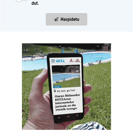
dut.
Harpidetu