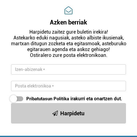
Azken berriak
Harpidetu zaitez gure buletin irekira!
Astekarko eduki nagusiak, asteko albiste ikusienak,
martxan ditugun zozketa eta egitasmoak, asteburuko
egitarauen agenda eta askoz gehiago!
Ostiralero zure posta elektronikoan.
Pribatutasun Politika
irakurri eta onartzen dut.
Harpidetu