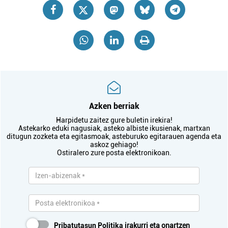
Azken berriak
Harpidetu zaitez gure buletin irekira!
Astekarko eduki nagusiak, asteko albiste ikusienak, martxan
ditugun zozketa eta egitasmoak, asteburuko egitarauen agenda eta
askoz gehiago!
Ostiralero zure posta elektronikoan.
Pribatutasun Politika
irakurri eta onartzen