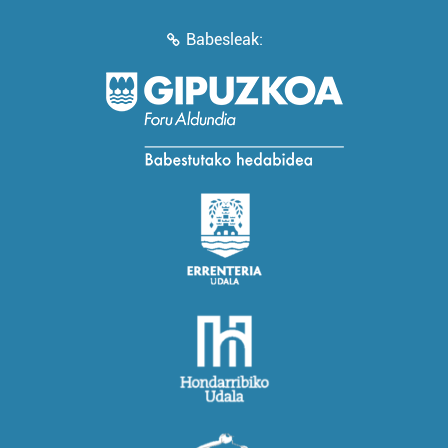
Babesleak: