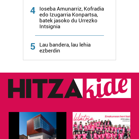
4
Ioseba Amunarriz, Kofradia
edo Izugarria Konpartsa,
batek jasoko du Urrezko
Intsignia
5
Lau bandera, lau lehia
ezberdin