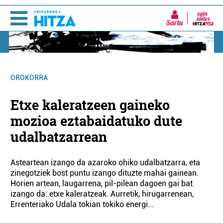
Sartu
OROKORRA
Etxe kaleratzeen gaineko
mozioa eztabaidatuko dute
udalbatzarrean
Asteartean izango da azaroko ohiko udalbatzarra, eta
zinegotziek bost puntu izango dituzte mahai gainean.
Horien artean, laugarrena, pil-pilean dagoen gai bat
izango da: etxe kaleratzeak. Aurretik, hirugarrenean,
Errenteriako Udala tokian tokiko energi...