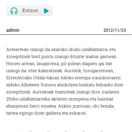
admin
2012
/
11
/
23
Asteartean izango da azaroko ohiko udalbatzarra, eta
zinegotziek bost puntu izango dituzte mahai gainean.
Horien artean, laugarrena, pil-pilean dagoen gai bat
izango da: etxe kaleratzeak. Aurretik, hirugarrenean,
Errenteriako Udala tokian tokiko energia iraunkorraren
aldeko Alkateen Itunera atxikitzea bozkatu beharko dute
zinegotziek. Aurrekoak tramiteak izango dira: irailaren
25eko udalbatzarreko aktaren onespena eta hainbat
ebazpenen berri ematea. Azken puntuan, ohi bezala,
tartea egingo diote galdera eta eskariei.