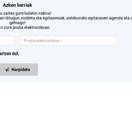
Azken berriak
 zaitez gure buletin irekira!
txan ditugun zozketa eta egitasmoak, asteburuko egitarauen agenda eta 
gehiago!
ro zure posta elektronikoan.
artzen dut.
Harpidetu