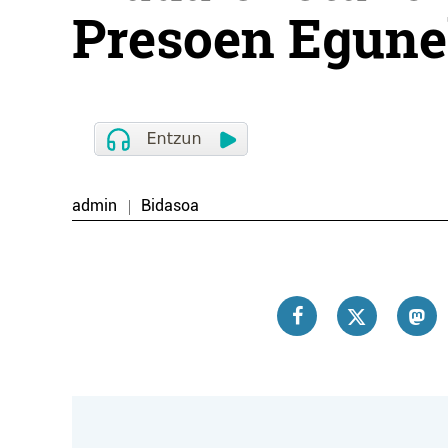
Presoen Egune
admin
Bidasoa