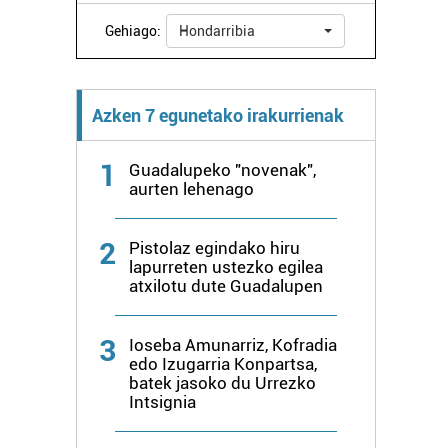
Gehiago:
Hondarribia
Azken 7 egunetako irakurrienak
1
Guadalupeko "novenak",
aurten lehenago
2
Pistolaz egindako hiru
lapurreten ustezko egilea
atxilotu dute Guadalupen
3
Ioseba Amunarriz, Kofradia
edo Izugarria Konpartsa,
batek jasoko du Urrezko
Intsignia