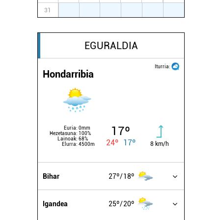
31
1
2
3
4
5
6
EGURALDIA
Iturria:
Hondarribia
17º
Euria:
0mm
Hezetasuna:
100%
Lainoak:
68%
24º
17º
8 km/h
Elurra:
4500m
Bihar
27º
18º
Igandea
25º
20º