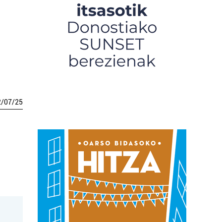
2
/
07
/
25