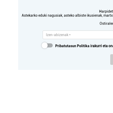
Harpidetu
Astekarko eduki nagusiak, asteko albiste ikusienak, mar
Ostirale
Pribatutasun Politika
irakurri eta on