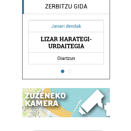
ZERBITZU GIDA
Janari dendak
LIZAR HARATEGI-
ZA
URDAITEGIA
Oiartzun