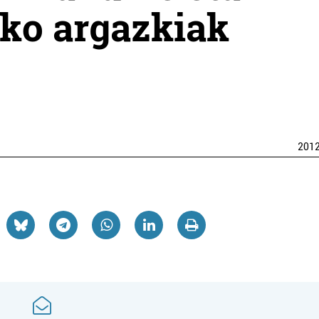
ko argazkiak
201