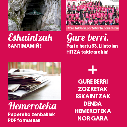
Eskaintzak
Gure berri.
SANTIMAMIÑE
Parte hartu 33. Lilatoian
HITZA taldearekin!
+
GURE BERRI
ZOZKETAK
ESKAINTZAK
Hemeroteka
DENDA
HEMEROTEKA
Papereko zenbakiak
NOR GARA
PDF formatuan