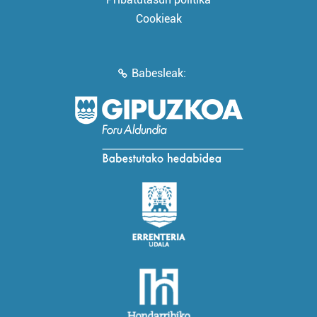
Cookieak
Babesleak: