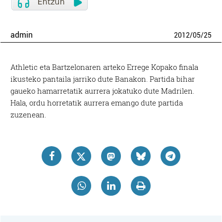
admin
2012
/
05
/
25
Athletic eta Bartzelonaren arteko Errege Kopako finala
ikusteko pantaila jarriko dute Banakon. Partida bihar
gaueko hamarretatik aurrera jokatuko dute Madrilen.
Hala, ordu horretatik aurrera emango dute partida
zuzenean.