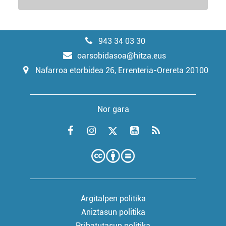
943 34 03 30
oarsobidasoa@hitza.eus
Nafarroa etorbidea 26, Errenteria-Orereta 20100
Nor gara
Argitalpen politika
Aniztasun politika
Pribatutasun politika