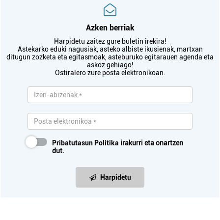
Azken berriak
Harpidetu zaitez gure buletin irekira!
Astekarko eduki nagusiak, asteko albiste ikusienak, martxan
ditugun zozketa eta egitasmoak, asteburuko egitarauen agenda eta
askoz gehiago!
Ostiralero zure posta elektronikoan.
Pribatutasun Politika
irakurri eta onartzen
dut.
Harpidetu