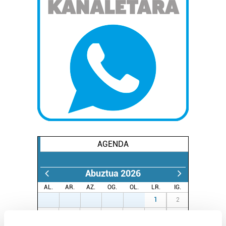
AGENDA
Abuztua 2026
AL.
AR.
AZ.
OG.
OL.
LR.
IG.
27
28
29
30
31
1
2
3
4
5
6
7
8
9