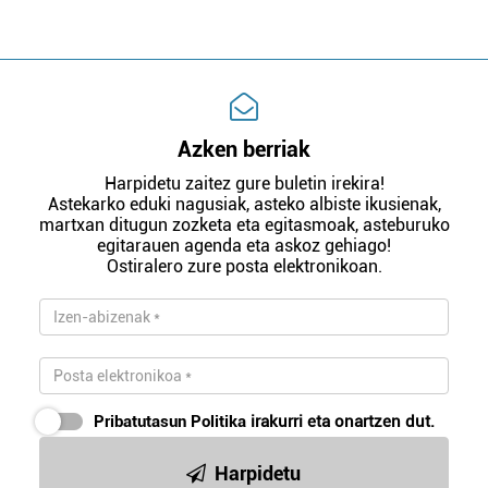
Azken berriak
Harpidetu zaitez gure buletin irekira!
Astekarko eduki nagusiak, asteko albiste ikusienak,
martxan ditugun zozketa eta egitasmoak, asteburuko
egitarauen agenda eta askoz gehiago!
Ostiralero zure posta elektronikoan.
Pribatutasun Politika
irakurri eta onartzen dut.
Harpidetu