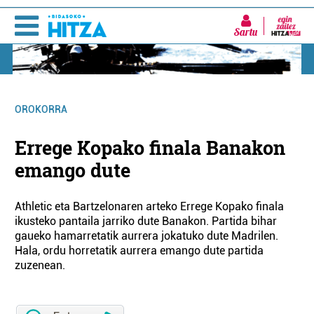
Sartu
OROKORRA
Errege Kopako finala Banakon
emango dute
Athletic eta Bartzelonaren arteko Errege Kopako finala
ikusteko pantaila jarriko dute Banakon. Partida bihar
gaueko hamarretatik aurrera jokatuko dute Madrilen.
Hala, ordu horretatik aurrera emango dute partida
zuzenean.