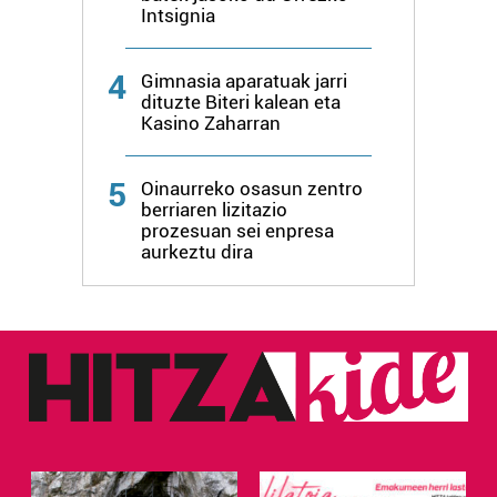
Intsignia
datuen atalean. Edozein unetan alda edo ken dezakezu
zure baimena Cookieen adierazpenean.
4
Gimnasia aparatuak jarri
Webgune honek cookie propioak eta hirugarrenen cookie-
dituzte Biteri kalean eta
Kasino Zaharran
fitxategiak erabiltzen ditu. Zure esperientzia eta
zerbitzuak hobetzeko asmoz, cookie teknologiaz
baliatzen gara. Ohar hau onartuz gero, teknologia hori
5
Oinaurreko osasun zentro
erabiltzeko baimen esplizitua ematen diguzu.
Gehiago
berriaren lizitazio
prozesuan sei enpresa
irakurri
aurkeztu dira