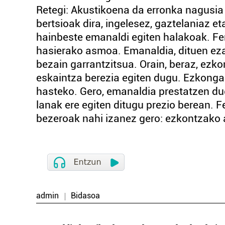
Retegi: Akustikoena da erronka nagusia
bertsioak dira, ingelesez, gaztelaniaz et
hainbeste emanaldi egiten halakoak. Fe
hasierako asmoa. Emanaldia, dituen eza
bezain garrantzitsua. Orain, beraz, ezko
eskaintza berezia egiten dugu. Ezkonga
hasteko. Gero, emanaldia prestatzen du
lanak ere egiten ditugu prezio berean. 
bezeroak nahi izanez gero: ezkontzako a
admin
Bidasoa