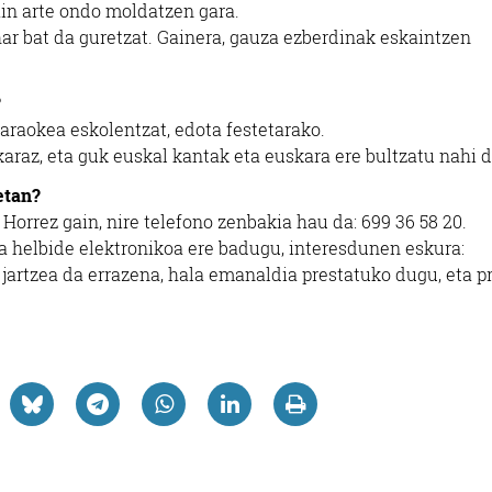
ain arte ondo moldatzen gara.
ar bat da guretzat. Gainera, gauza ezberdinak eskaintzen
?
araokea eskolentzat, edota festetarako.
karaz, eta guk euskal kantak eta euskara ere bultzatu nahi d
etan?
. Horrez gain, nire telefono zenbakia hau da: 699 36 58 20.
ta helbide elektronikoa ere badugu, interesdunen eskura:
artzea da errazena, hala emanaldia prestatuko dugu, eta p