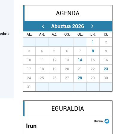
AGENDA
Abuztua 2026
askoz
AL.
AR.
AZ.
OG.
OL.
LR.
IG.
27
28
29
30
31
1
2
3
4
5
6
7
8
9
10
11
12
13
14
15
16
17
18
19
20
21
22
23
24
25
26
27
28
29
30
31
1
2
3
4
5
6
EGURALDIA
Iturria:
Irun