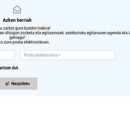
Azken berriak
 zaitez gure buletin irekira!
txan ditugun zozketa eta egitasmoak, asteburuko egitarauen agenda eta 
gehiago!
ro zure posta elektronikoan.
artzen dut.
Harpidetu