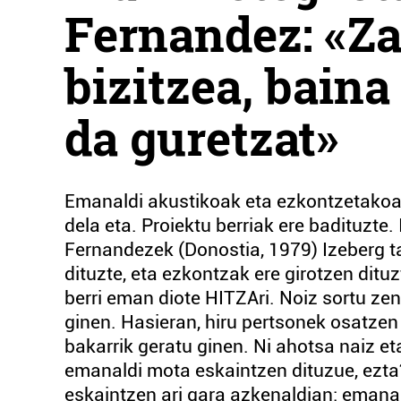
Fernandez: «Za
bizitzea, bain
da guretzat»
Emanaldi akustikoak eta ezkontzetakoak 
dela eta. Proiektu berriak ere badituzte.
Fernandezek (Donostia, 1979) Izeberg t
dituzte, eta ezkontzak ere girotzen dituz
berri eman diote HITZAri. Noiz sortu zen
ginen. Hasieran, hiru pertsonek osatze
bakarrik geratu ginen. Ni ahotsa naiz eta
emanaldi mota eskaintzen dituzue, ezta
eskaintzen ari gara azkenaldian: emana