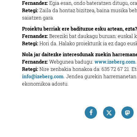
Fernandez:
Egia esan, ondo bateratzen ditugu, or
Retegi:
Zaila da hontaz bizitzea, baina musika beh
saiatzen gara.
Proiektu berriak ere badituzue esku artean, ezta
Fernandez:
Bereziki bat daukagu buruan: euskal k
Retegi:
Hori da. Halako proiekturik ia ez dago eus
Nola jar daitezke interesdunak zuekin harreman
Fernandez:
Webgunea badugu:
www.izeberg.com
Retegi:
Nire zenbakia honakoa da: 635 72 67 21. E
info@izeberg.com
. Jendea gurekin harremanetan j
ekonomikoa adostu.