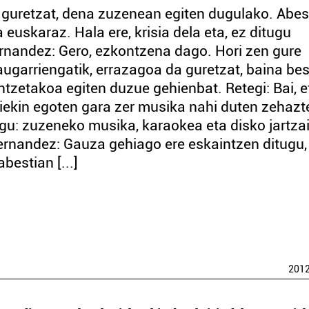
 guretzat, dena zuzenean egiten dugulako. Abes
a euskaraz. Hala ere, krisia dela eta, ez ditugu
rnandez: Gero, ezkontzena dago. Hori zen gure
ugarriengatik, errazagoa da guretzat, baina be
ntzetakoa egiten duzue gehienbat. Retegi: Bai, e
iekin egoten gara zer musika nahi duten zehazt
gu: zuzeneko musika, karaokea eta disko jartzai
Fernandez: Gauza gehiago ere eskaintzen ditugu,
bestian [...]
201