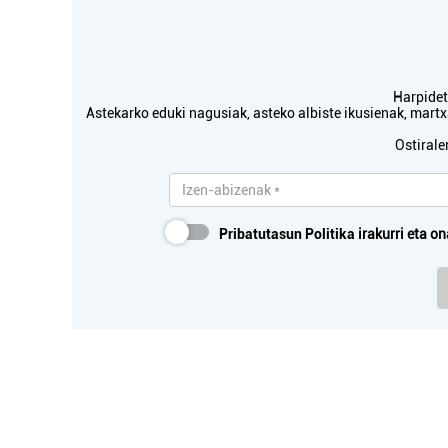
Harpidetu
Astekarko eduki nagusiak, asteko albiste ikusienak, mar
Ostirale
Pribatutasun Politika
irakurri eta on