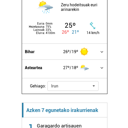
Zeru hodeitsuak euri
arinarekin
25º
Euria:
0mm
Hezetasuna:
75%
Lainoak:
33%
26º
21º
14 km/h
Elurra:
4100m
Bihar
26º
19º
Asteartea
27º
18º
Gehiago:
Irun
Azken 7 egunetako irakurrienak
1
Garagardo artisauen