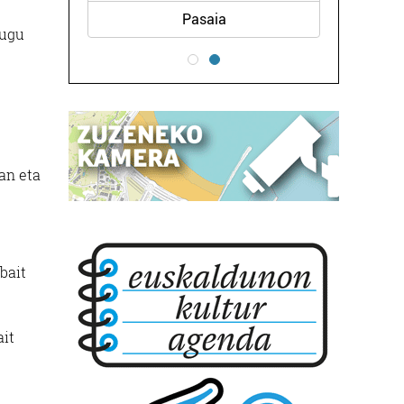
Pasaia
tugu
an eta
bait
ait