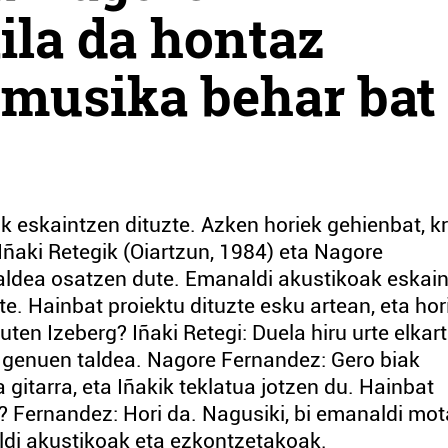
ila da hontaz
a musika behar bat
eskaintzen dituzte. Azken horiek gehienbat, kr
 Iñaki Retegik (Oiartzun, 1984) eta Nagore
aldea osatzen dute. Emanaldi akustikoak eskai
te. Hainbat proiektu dituzte esku artean, eta hor
uten Izeberg? Iñaki Retegi: Duela hiru urte elkar
n genuen taldea. Nagore Fernandez: Gero biak
 gitarra, eta Iñakik teklatua jotzen du. Hainbat
? Fernandez: Hori da. Nagusiki, bi emanaldi mot
ldi akustikoak eta ezkontzetakoak.