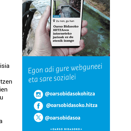
isia
ntzen
ien
tu
a