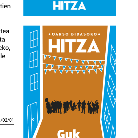
tien
stea
ta
eko,
le
2
/
02
/
01