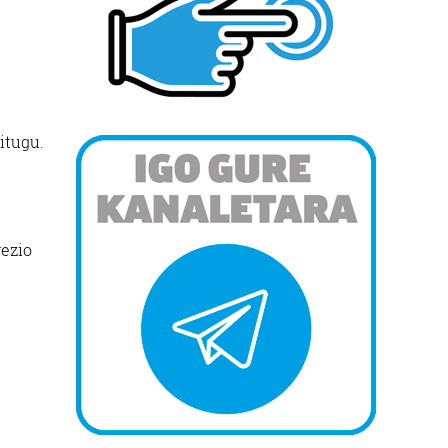
itugu.
rezio