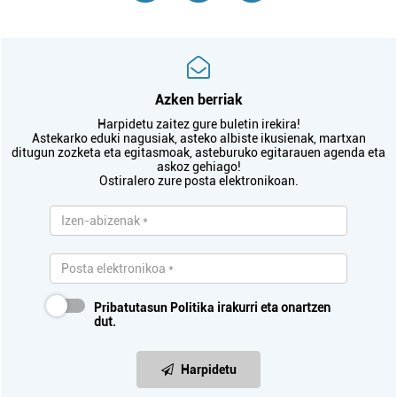
Azken berriak
Harpidetu zaitez gure buletin irekira!
Astekarko eduki nagusiak, asteko albiste ikusienak, martxan
ditugun zozketa eta egitasmoak, asteburuko egitarauen agenda eta
askoz gehiago!
Ostiralero zure posta elektronikoan.
Pribatutasun Politika
irakurri eta onartzen
dut.
Harpidetu