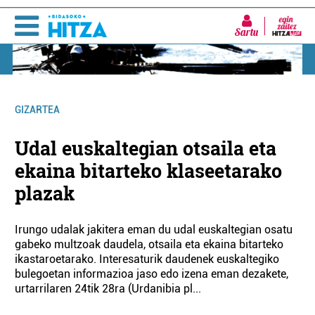
Sartu
GIZARTEA
Udal euskaltegian otsaila eta
ekaina bitarteko klaseetarako
plazak
Irungo udalak jakitera eman du udal euskaltegian osatu
gabeko multzoak daudela, otsaila eta ekaina bitarteko
ikastaroetarako. Interesaturik daudenek euskaltegiko
bulegoetan informazioa jaso edo izena eman dezakete,
urtarrilaren 24tik 28ra (Urdanibia pl...