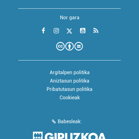
Nor gara
Argitalpen politika
Aniztasun politika
Pribatutasun politika
Cookieak
Babesleak: