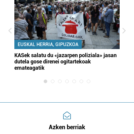
EUSKAL HERRIA, GIPUZKOA
KASek salatu du «jazarpen poliziala» jasan
Pa
dutela gose direnei ogitartekoak
da
emateagatik
«s
Azken berriak