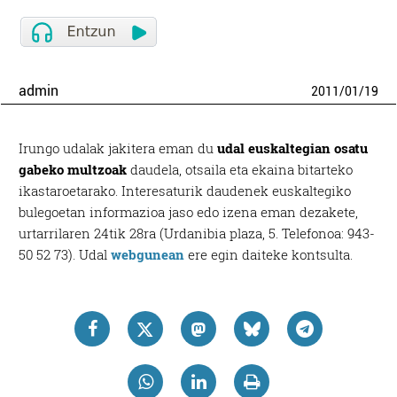
admin
2011
/
01
/
19
Irungo udalak jakitera eman du
udal euskaltegian osatu
gabeko multzoak
daudela, otsaila eta ekaina bitarteko
ikastaroetarako. Interesaturik daudenek euskaltegiko
bulegoetan informazioa jaso edo izena eman dezakete,
urtarrilaren 24tik 28ra (Urdanibia plaza, 5. Telefonoa: 943-
50 52 73). Udal
webgunean
ere egin daiteke kontsulta.