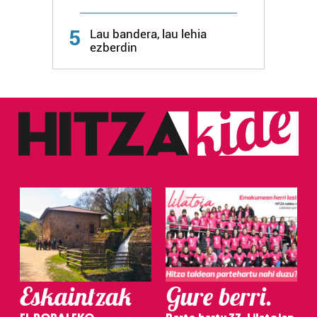
5
Lau bandera, lau lehia
ezberdin
Eskaintzak
Gure berri.