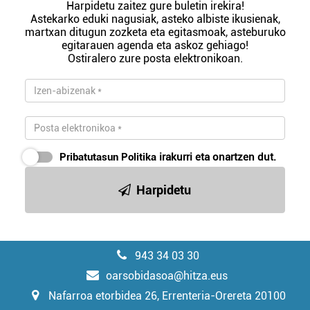
Harpidetu zaitez gure buletin irekira!
Astekarko eduki nagusiak, asteko albiste ikusienak,
martxan ditugun zozketa eta egitasmoak, asteburuko
egitarauen agenda eta askoz gehiago!
Ostiralero zure posta elektronikoan.
Pribatutasun Politika
irakurri eta onartzen dut.
Harpidetu
943 34 03 30
oarsobidasoa@hitza.eus
Nafarroa etorbidea 26, Errenteria-Orereta 20100