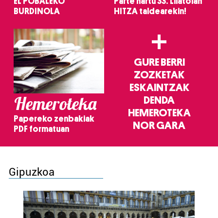
EL POBALEKO
Parte hartu 33. Lilatoian
BURDINOLA
HITZA taldearekin!
+
GURE BERRI
ZOZKETAK
ESKAINTZAK
Hemeroteka
DENDA
HEMEROTEKA
Papereko zenbakiak
NOR GARA
PDF formatuan
Gipuzkoa