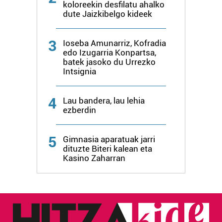
koloreekin desfilatu ahalko
dute Jaizkibelgo kideek
3
Ioseba Amunarriz, Kofradia
edo Izugarria Konpartsa,
batek jasoko du Urrezko
Intsignia
4
Lau bandera, lau lehia
ezberdin
5
Gimnasia aparatuak jarri
dituzte Biteri kalean eta
Kasino Zaharran