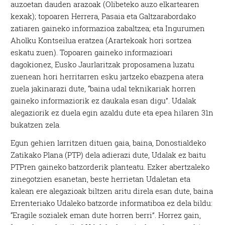
auzoetan dauden arazoak (Olibeteko auzo elkartearen
kexak); topoaren Herrera, Pasaia eta Galtzarabordako
zatiaren gaineko informazioa zabaltzea; eta Ingurumen
Aholku Kontseilua eratzea (Arartekoak hori sortzea
eskatu zuen). Topoaren gaineko informazioari
dagokionez, Eusko Jaurlaritzak proposamena luzatu
zuenean hori herritarren esku jartzeko ebazpena atera
zuela jakinarazi dute, “baina udal teknikariak horren
gaineko informaziorik ez daukala esan digu”. Udalak
alegaziorik ez duela egin azaldu dute eta epea hilaren 31n
bukatzen zela.
Egun gehien larritzen dituen gaia, baina, Donostialdeko
Zatikako Plana (PTP) dela adierazi dute, Udalak ez baitu
PTPren gaineko batzorderik planteatu. Ezker abertzaleko
zinegotzien esanetan, beste herrietan Udaletan eta
kalean ere alegazioak biltzen aritu direla esan dute, baina
Errenteriako Udaleko batzorde informatiboa ez dela bildu:
“Eragile sozialek eman dute horren berri”. Horrez gain,