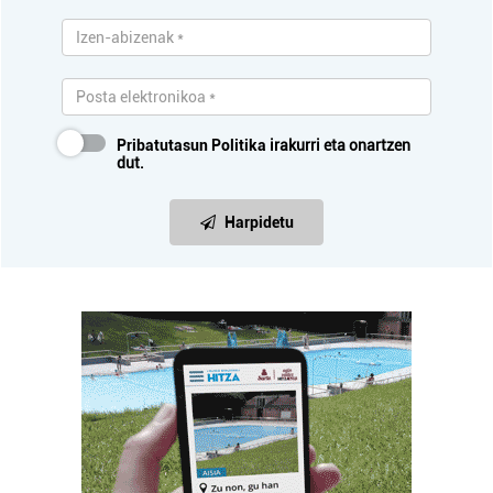
Pribatutasun Politika
irakurri eta onartzen
dut.
Harpidetu