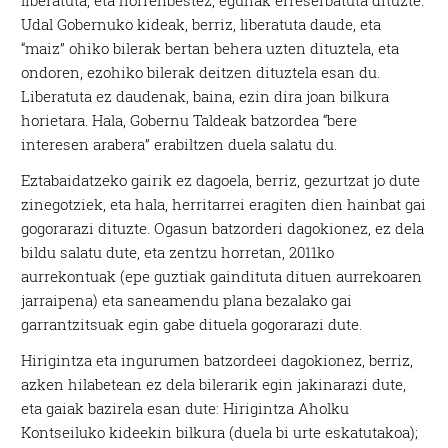
Udal Gobernuko kideak, berriz, liberatuta daude, eta
“maiz” ohiko bilerak bertan behera uzten dituztela, eta
ondoren, ezohiko bilerak deitzen dituztela esan du.
Liberatuta ez daudenak, baina, ezin dira joan bilkura
horietara. Hala, Gobernu Taldeak batzordea “bere
interesen arabera” erabiltzen duela salatu du.
Eztabaidatzeko gairik ez dagoela, berriz, gezurtzat jo dute
zinegotziek, eta hala, herritarrei eragiten dien hainbat gai
gogorarazi dituzte. Ogasun batzorderi dagokionez, ez dela
bildu salatu dute, eta zentzu horretan, 2011ko
aurrekontuak (epe guztiak gaindituta dituen aurrekoaren
jarraipena) eta saneamendu plana bezalako gai
garrantzitsuak egin gabe dituela gogorarazi dute.
Hirigintza eta ingurumen batzordeei dagokionez, berriz,
azken hilabetean ez dela bilerarik egin jakinarazi dute,
eta gaiak bazirela esan dute: Hirigintza Aholku
Kontseiluko kideekin bilkura (duela bi urte eskatutakoa);