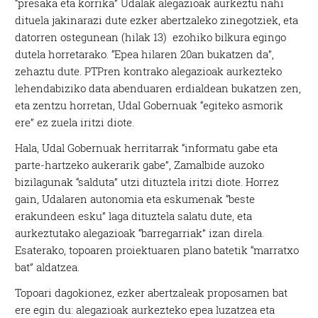
“presaka eta korrika” Udalak alegazioak aurkeztu nahi
dituela jakinarazi dute ezker abertzaleko zinegotziek, eta
datorren ostegunean (hilak 13) ezohiko bilkura egingo
dutela horretarako. “Epea hilaren 20an bukatzen da”,
zehaztu dute. PTPren kontrako alegazioak aurkezteko
lehendabiziko data abenduaren erdialdean bukatzen zen,
eta zentzu horretan, Udal Gobernuak “egiteko asmorik
ere” ez zuela iritzi diote.
Hala, Udal Gobernuak herritarrak “informatu gabe eta
parte-hartzeko aukerarik gabe”, Zamalbide auzoko
bizilagunak “salduta” utzi dituztela iritzi diote. Horrez
gain, Udalaren autonomia eta eskumenak “beste
erakundeen esku” laga dituztela salatu dute, eta
aurkeztutako alegazioak “barregarriak” izan direla.
Esaterako, topoaren proiektuaren plano batetik “marratxo
bat” aldatzea.
Topoari dagokionez, ezker abertzaleak proposamen bat
ere egin du: alegazioak aurkezteko epea luzatzea eta