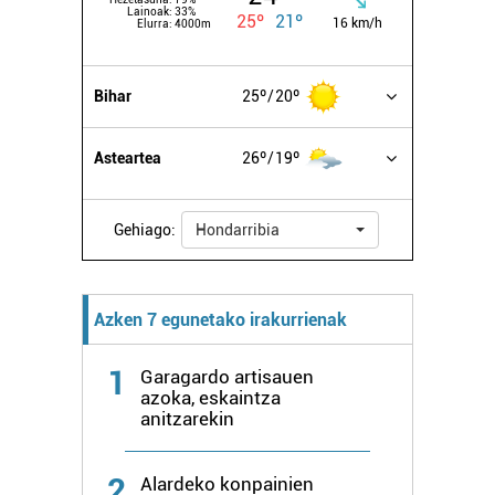
Lainoak:
33%
25º
21º
16 km/h
Elurra:
4000m
Bihar
25º
20º
Asteartea
26º
19º
Gehiago:
Hondarribia
Azken 7 egunetako irakurrienak
1
Garagardo artisauen
azoka, eskaintza
anitzarekin
2
Alardeko konpainien