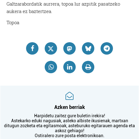
Galtzarabordatik aurrera, topoa lur azpitik pasatzeko
aukera ez baztertzea.
Topoa
Azken berriak
Harpidetu zaitez gure buletin irekira!
Astekarko eduki nagusiak, asteko albiste ikusienak, martxan
ditugun zozketa eta egitasmoak, asteburuko egitarauen agenda eta
askoz gehiago!
Ostiralero zure posta elektronikoan.