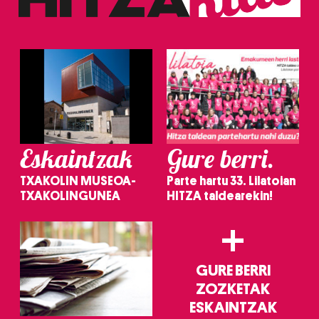
Eskaintzak
Gure berri.
TXAKOLIN MUSEOA-
Parte hartu 33. Lilatoian
TXAKOLINGUNEA
HITZA taldearekin!
+
GURE BERRI
ZOZKETAK
ESKAINTZAK