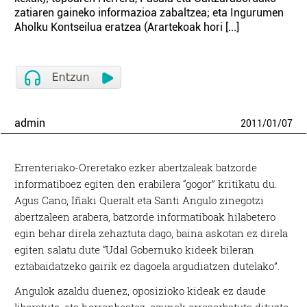
zatiaren gaineko informazioa zabaltzea; eta Ingurumen
Aholku Kontseilua eratzea (Arartekoak hori [...]
admin
2011
/
01
/
07
Errenteriako-Oreretako ezker abertzaleak batzorde
informatiboez egiten den erabilera “gogor” kritikatu du.
Agus Cano, Iñaki Queralt eta Santi Angulo zinegotzi
abertzaleen arabera, batzorde informatiboak hilabetero
egin behar direla zehaztuta dago, baina askotan ez direla
egiten salatu dute “Udal Gobernuko kideek bileran
eztabaidatzeko gairik ez dagoela argudiatzen dutelako”.
Angulok azaldu duenez, oposizioko kideak ez daude
liberatuta, eta horrenbestez, egunak erreserbatuta dituzte.