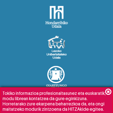
Tokiko informazioa profesionaltasunez eta euskaratik,
modu librean kontatzea da gure eginkizuna.
Horretarako zure ekarpena beharrezkoa da, eta ongi
maitatzeko modurik zintzoena da HITZAkide egitea.