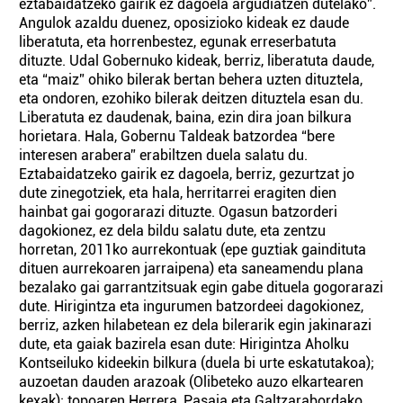
eztabaidatzeko gairik ez dagoela argudiatzen dutelako”.
Angulok azaldu duenez, oposizioko kideak ez daude
liberatuta, eta horrenbestez, egunak erreserbatuta
dituzte. Udal Gobernuko kideak, berriz, liberatuta daude,
eta “maiz” ohiko bilerak bertan behera uzten dituztela,
eta ondoren, ezohiko bilerak deitzen dituztela esan du.
Liberatuta ez daudenak, baina, ezin dira joan bilkura
horietara. Hala, Gobernu Taldeak batzordea “bere
interesen arabera” erabiltzen duela salatu du.
Eztabaidatzeko gairik ez dagoela, berriz, gezurtzat jo
dute zinegotziek, eta hala, herritarrei eragiten dien
hainbat gai gogorarazi dituzte. Ogasun batzorderi
dagokionez, ez dela bildu salatu dute, eta zentzu
horretan, 2011ko aurrekontuak (epe guztiak gaindituta
dituen aurrekoaren jarraipena) eta saneamendu plana
bezalako gai garrantzitsuak egin gabe dituela gogorarazi
dute. Hirigintza eta ingurumen batzordeei dagokionez,
berriz, azken hilabetean ez dela bilerarik egin jakinarazi
dute, eta gaiak bazirela esan dute: Hirigintza Aholku
Kontseiluko kideekin bilkura (duela bi urte eskatutakoa);
auzoetan dauden arazoak (Olibeteko auzo elkartearen
kexak); topoaren Herrera, Pasaia eta Galtzarabordako