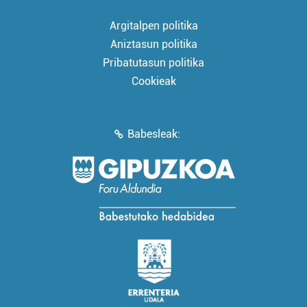
Argitalpen politika
Aniztasun politika
Pribatutasun politika
Cookieak
Babesleak: