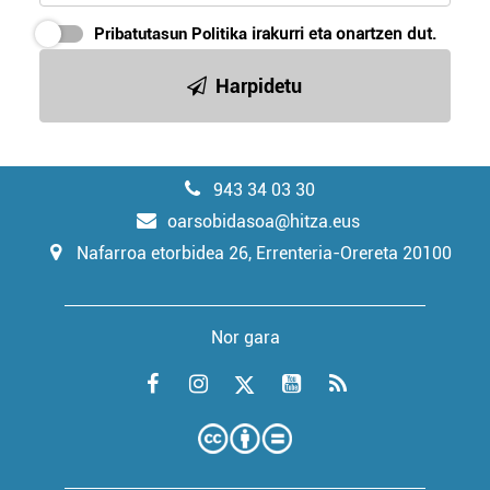
Pribatutasun Politika
irakurri eta onartzen dut.
Harpidetu
943 34 03 30
oarsobidasoa@hitza.eus
Nafarroa etorbidea 26, Errenteria-Orereta 20100
Nor gara