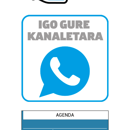
produktuak garatzeko. Zure datuak nork eta zertarako
erabiltzen dituen hauta dezakezu.
Bazkide batzuek ez dizute baimenik eskatzen, eta beren
interes komertzial legitimoetan babesten dira. Ikusi gure
bazkideen zerrenda, beren ustez zein helburutarako
duten interes legitimoa eta horren aurka nola egin
dezakezun ikusteko.
Lortu zure datu pertsonalak prozesatzeko moduari
buruzko informazio gehiago eta ezarri zure lehentasunak
datuen atalean. Edozein unetan alda edo ken dezakezu
zure baimena Cookieen adierazpenean.
Webgune honek cookie propioak eta hirugarrenen cookie-
fitxategiak erabiltzen ditu. Zure esperientzia eta
AGENDA
zerbitzuak hobetzeko asmoz, cookie teknologiaz
baliatzen gara. Ohar hau onartuz gero, teknologia hori