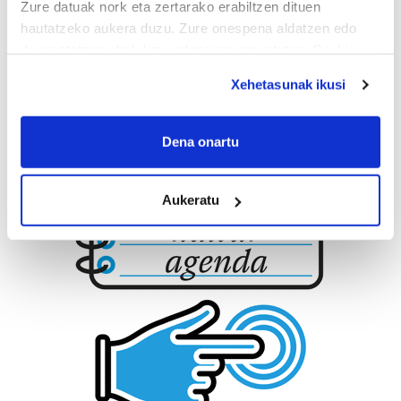
Zure datuak nork eta zertarako erabiltzen dituen
hautatzeko aukera duzu. Zure onespena aldatzen edo
deuseztatzen ahal duzu edozein momentutan, Cookie
deklaraziotik edo Privacy triggerean klikatuz.
Xehetasunak ikusi
If you allow, we would also like to:
Collect information about your geographical
Dena onartu
location which can be accurate to within several
meters
Aukeratu
Identify your device by actively scanning it for
specific characteristics (fingerprinting)
Find out more about how your personal data is processed
and set your preferences in the
details section
.
Guk eta gure bazkideek zure datu pertsonalak
prozesatzen ditugu, zure IP zenbakia, besteak beste,
teknologia erabiliz, cookieak adibidez, iragarki eta eduki
pertsonalizatuak eskaintzeko, iragarkiak eta edukia
neurtzeko, jendeari buruzko informazioa biltzeko eta