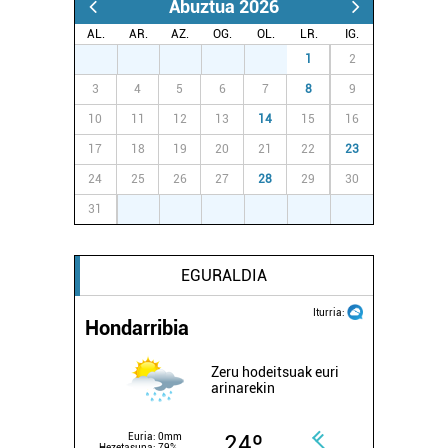
Abuztua 2026
erabiltzeko baimen esplizitua ematen diguzu.
Gehiago
irakurri
AL.
AR.
AZ.
OG.
OL.
LR.
IG.
27
28
29
30
31
1
2
3
4
5
6
7
8
9
10
11
12
13
14
15
16
17
18
19
20
21
22
23
24
25
26
27
28
29
30
31
1
2
3
4
5
6
EGURALDIA
Iturria:
Hondarribia
Zeru hodeitsuak euri
arinarekin
24º
Euria:
0mm
Hezetasuna:
79%