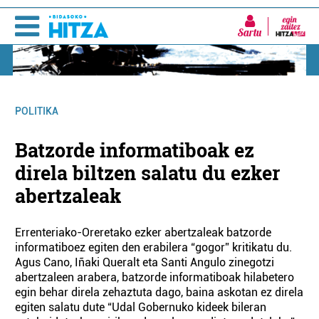
Sartu
POLITIKA
Batzorde informatiboak ez
direla biltzen salatu du ezker
abertzaleak
Errenteriako-Oreretako ezker abertzaleak batzorde
informatiboez egiten den erabilera “gogor” kritikatu du.
Agus Cano, Iñaki Queralt eta Santi Angulo zinegotzi
abertzaleen arabera, batzorde informatiboak hilabetero
egin behar direla zehaztuta dago, baina askotan ez direla
egiten salatu dute “Udal Gobernuko kideek bileran