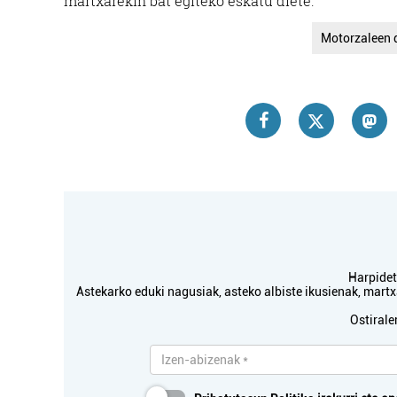
martxarekin bat egiteko eskatu diete.
Motorzaleen 
Harpidetu
Astekarko eduki nagusiak, asteko albiste ikusienak, mar
Ostirale