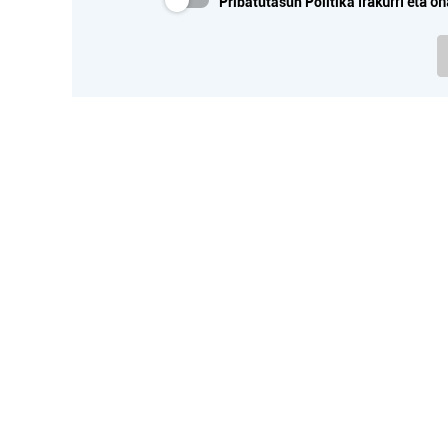
Pribatutasun Politika
irakurri eta on
Kirol elkarteak
ALB
TXINGUDI RUGBY CLUB