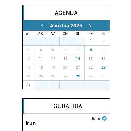
AGENDA
Abuztua 2026
AL.
AR.
AZ.
OG.
OL.
LR.
IG.
27
28
29
30
31
1
2
3
4
5
6
7
8
9
10
11
12
13
14
15
16
17
18
19
20
21
22
23
24
25
26
27
28
29
30
31
1
2
3
4
5
6
EGURALDIA
Iturria:
Irun