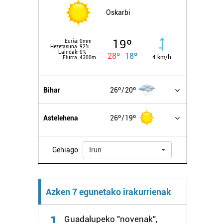
Oskarbi
19º
Euria:
0mm
Hezetasuna:
92%
Lainoak:
0%
28º
18º
4 km/h
Elurra:
4300m
Bihar
26º
20º
Astelehena
26º
19º
Gehiago:
Irun
Azken 7 egunetako irakurrienak
1
Guadalupeko "novenak",