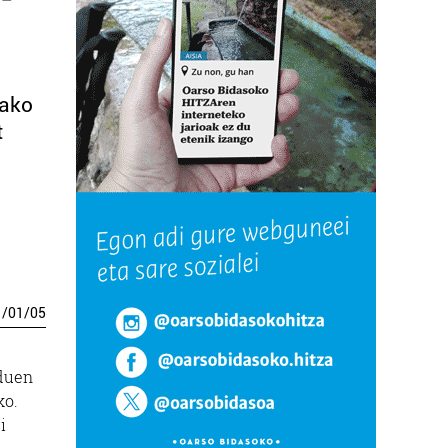
rako
t
1
/
01
/
05
 duen
ko.
i