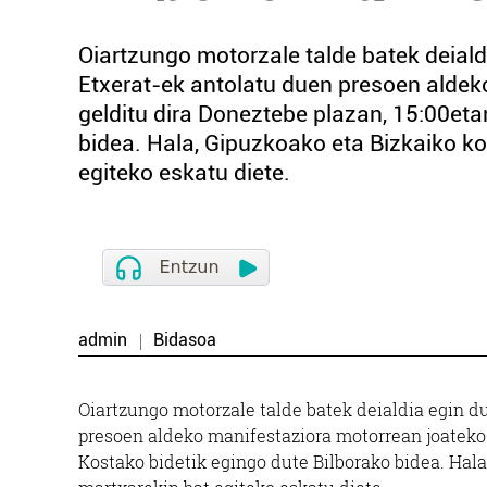
Oiartzungo motorzale talde batek deiald
Etxerat-ek antolatu duen presoen aldek
gelditu dira Doneztebe plazan, 15:00eta
bidea. Hala, Gipuzkoako eta Bizkaiko ko
egiteko eskatu diete.
admin
Bidasoa
Oiartzungo motorzale talde batek deialdia egin d
presoen aldeko manifestaziora motorrean joateko. 
Kostako bidetik egingo dute Bilborako bidea. Hal