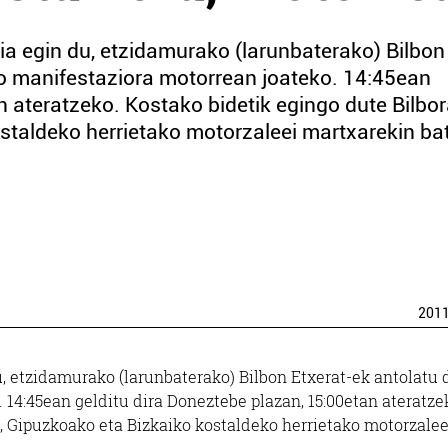
ia egin du, etzidamurako (larunbaterako) Bilbon
o manifestaziora motorrean joateko. 14:45ean
n ateratzeko. Kostako bidetik egingo dute Bilbo
staldeko herrietako motorzaleei martxarekin ba
201
u, etzidamurako (larunbaterako) Bilbon Etxerat-ek antolatu
14:45ean gelditu dira Doneztebe plazan, 15:00etan ateratze
a, Gipuzkoako eta Bizkaiko kostaldeko herrietako motorzalee