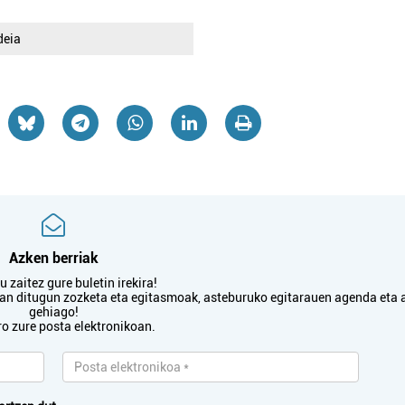
deia
Azken berriak
 zaitez gure buletin irekira!
txan ditugun zozketa eta egitasmoak, asteburuko egitarauen agenda eta 
gehiago!
ro zure posta elektronikoan.