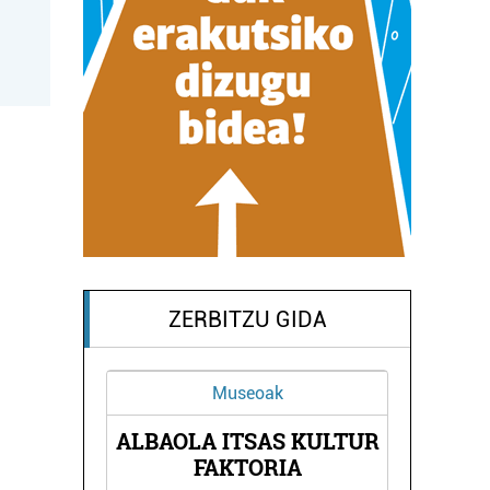
ZERBITZU GIDA
Museoak
ALBAOLA ITSAS KULTUR
CLUB
TXI
FAKTORIA