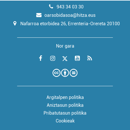
943 34 03 30
oarsobidasoa@hitza.eus
Nafarroa etorbidea 26, Errenteria-Orereta 20100
Nor gara
Argitalpen politika
Aniztasun politika
Pribatutasun politika
Cookieak