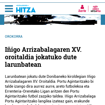
Sartu
OROKORRA
Iñigo Arrizabalagaren XV.
oroitaldia jokatuko dute
larunbatean
Larunbatean jokatu dute Donibaneko kiroldegian Iñigo
Arrizabalagaren XV. Oroitaldia. Portu Agintaritzako bi
talde izango dira aurrez aurre, areto futbolekoa eta
Errenteria-Oreretako Ligan aritzen den Portu
Agintaritzako futbol zazpiko taldea. Iñigo Arrizabalaga
Portu Agintaritzako langilea izateaz gain, erakunde