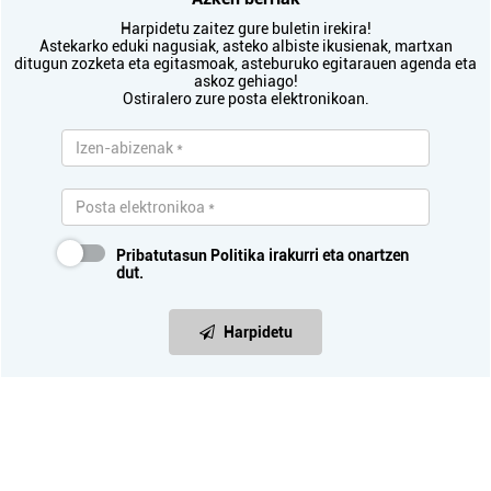
Harpidetu zaitez gure buletin irekira!
Astekarko eduki nagusiak, asteko albiste ikusienak, martxan
ditugun zozketa eta egitasmoak, asteburuko egitarauen agenda eta
askoz gehiago!
Ostiralero zure posta elektronikoan.
Pribatutasun Politika
irakurri eta onartzen
dut.
Harpidetu