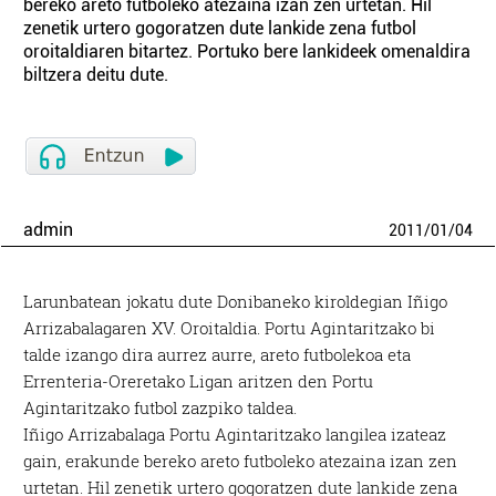
bereko areto futboleko atezaina izan zen urtetan. Hil
zenetik urtero gogoratzen dute lankide zena futbol
oroitaldiaren bitartez. Portuko bere lankideek omenaldira
biltzera deitu dute.
admin
2011
/
01
/
04
Larunbatean jokatu dute Donibaneko kiroldegian Iñigo
Arrizabalagaren XV. Oroitaldia. Portu Agintaritzako bi
talde izango dira aurrez aurre, areto futbolekoa eta
Errenteria-Oreretako Ligan aritzen den Portu
Agintaritzako futbol zazpiko taldea.
Iñigo Arrizabalaga Portu Agintaritzako langilea izateaz
gain, erakunde bereko areto futboleko atezaina izan zen
urtetan. Hil zenetik urtero gogoratzen dute lankide zena