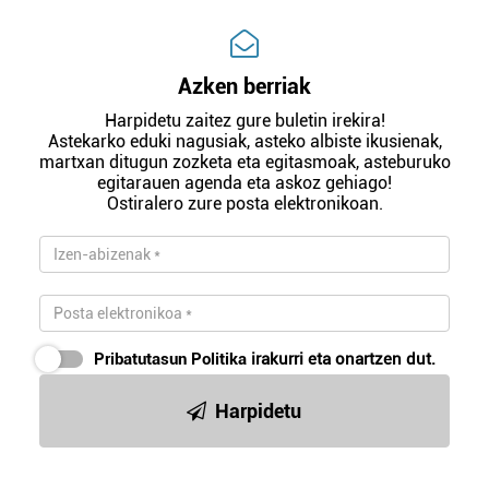
Azken berriak
Harpidetu zaitez gure buletin irekira!
Astekarko eduki nagusiak, asteko albiste ikusienak,
martxan ditugun zozketa eta egitasmoak, asteburuko
egitarauen agenda eta askoz gehiago!
Ostiralero zure posta elektronikoan.
Pribatutasun Politika
irakurri eta onartzen dut.
Harpidetu