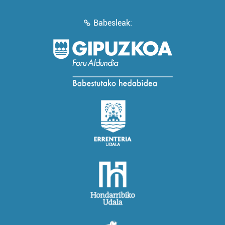
Babesleak: