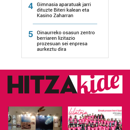
4
Gimnasia aparatuak jarri
dituzte Biteri kalean eta
Kasino Zaharran
5
Oinaurreko osasun zentro
berriaren lizitazio
prozesuan sei enpresa
aurkeztu dira