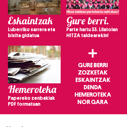
Eskaintzak
Gure berri.
Luberriko sarrera eta
Parte hartu 33. Lilatoian
bisita gidatua
HITZA taldearekin!
+
GURE BERRI
ZOZKETAK
ESKAINTZAK
Hemeroteka
DENDA
HEMEROTEKA
Papereko zenbakiak
NOR GARA
PDF formatuan