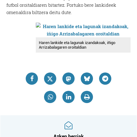
futbol oroitaldiaren bitartez. Portuko bere lankideek
omenaldira biltzera deitu dute.
Haren lankide eta lagunak izandakoak, iñigo
Arrizabalagaren oroitaldian
Azken berriak