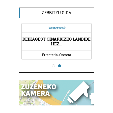
ZERBITZU GIDA
Ikastetxeak
DEIKAGEST OINARRIZKO LANBIDE
HEZ
...
Errenteria-Orereta