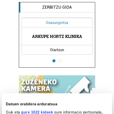
ZERBITZU GIDA
Osasungintza
ARKUPE HORTZ KLINIKA
Oiartzun
Datuen erabilera arduratsua
Guk eta
gure 1022 kideek
sure informacio pertsonala,