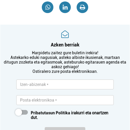
Azken berriak
Harpidetu zaitez gure buletin irekira!
Astekarko eduki nagusiak, asteko albiste ikusienak, martxan
ditugun zozketa eta egitasmoak, asteburuko egitarauen agenda eta
askoz gehiago!
Ostiralero zure posta elektronikoan.
Pribatutasun Politika
irakurri eta onartzen
dut.