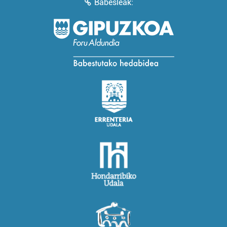
Babesleak: