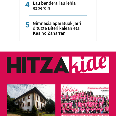
4
Lau bandera, lau lehia
ezberdin
5
Gimnasia aparatuak jarri
dituzte Biteri kalean eta
Kasino Zaharran