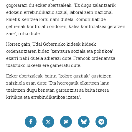
gogorarazi du ezker abertzaleak. “Ez dugu zalantzarik
edozein errebindikazio sozial, laboral zein nazional
kaletik kentzea lortu nahi dutela. Komunikabide
gehienak kontrolatu ondoren, kalea kontrolatzea geratzen
zaie”, iritzi diote.
Horrez gain, Udal Gobernuko kideek kideek
ordenantzaren bidez “zentsura soziala eta politikoa”
ezarri nahi dutela adierazi dute. Francok ordenantza
txalotuko lukeela ere gaineratu dute.
Ezker abertzaleak, baina, “kolore guztiak” gustatzen
zaizkiela esan dute: “Eta horregatik elkarteen lana
txalotzen dugu benetan garrantzitsua baita izaera
kritikoa eta errebindikatiboa izatea”.