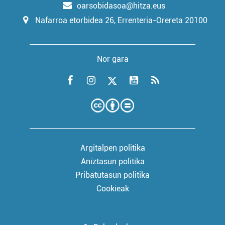
oarsobidasoa@hitza.eus
Nafarroa etorbidea 26, Errenteria-Orereta 20100
Nor gara
Argitalpen politika
Aniztasun politika
Pribatutasun politika
Cookieak