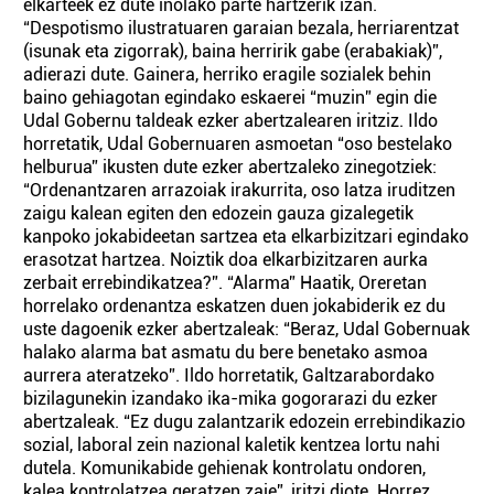
elkarteek ez dute inolako parte hartzerik izan.
“Despotismo ilustratuaren garaian bezala, herriarentzat
(isunak eta zigorrak), baina herririk gabe (erabakiak)”,
adierazi dute. Gainera, herriko eragile sozialek behin
baino gehiagotan egindako eskaerei “muzin” egin die
Udal Gobernu taldeak ezker abertzalearen iritziz. Ildo
horretatik, Udal Gobernuaren asmoetan “oso bestelako
helburua” ikusten dute ezker abertzaleko zinegotziek:
“Ordenantzaren arrazoiak irakurrita, oso latza iruditzen
zaigu kalean egiten den edozein gauza gizalegetik
kanpoko jokabideetan sartzea eta elkarbizitzari egindako
erasotzat hartzea. Noiztik doa elkarbizitzaren aurka
zerbait errebindikatzea?”. “Alarma” Haatik, Oreretan
horrelako ordenantza eskatzen duen jokabiderik ez du
uste dagoenik ezker abertzaleak: “Beraz, Udal Gobernuak
halako alarma bat asmatu du bere benetako asmoa
aurrera ateratzeko”. Ildo horretatik, Galtzarabordako
bizilagunekin izandako ika-mika gogorarazi du ezker
abertzaleak. “Ez dugu zalantzarik edozein errebindikazio
sozial, laboral zein nazional kaletik kentzea lortu nahi
dutela. Komunikabide gehienak kontrolatu ondoren,
kalea kontrolatzea geratzen zaie”, iritzi diote. Horrez