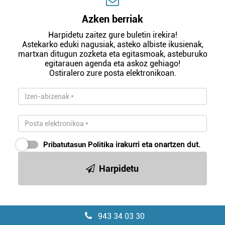
Azken berriak
Harpidetu zaitez gure buletin irekira!
Astekarko eduki nagusiak, asteko albiste ikusienak,
martxan ditugun zozketa eta egitasmoak, asteburuko
egitarauen agenda eta askoz gehiago!
Ostiralero zure posta elektronikoan.
Pribatutasun Politika
irakurri eta onartzen dut.
Harpidetu
943 34 03 30