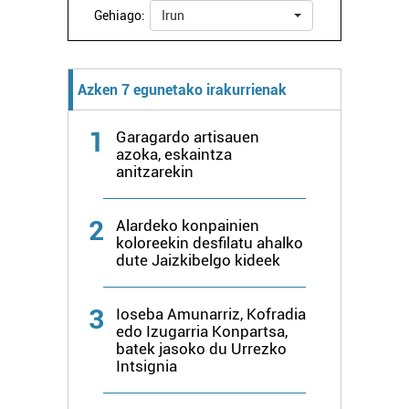
Gehiago:
Irun
Azken 7 egunetako irakurrienak
1
Garagardo artisauen
azoka, eskaintza
anitzarekin
2
Alardeko konpainien
koloreekin desfilatu ahalko
dute Jaizkibelgo kideek
3
Ioseba Amunarriz, Kofradia
edo Izugarria Konpartsa,
batek jasoko du Urrezko
Intsignia