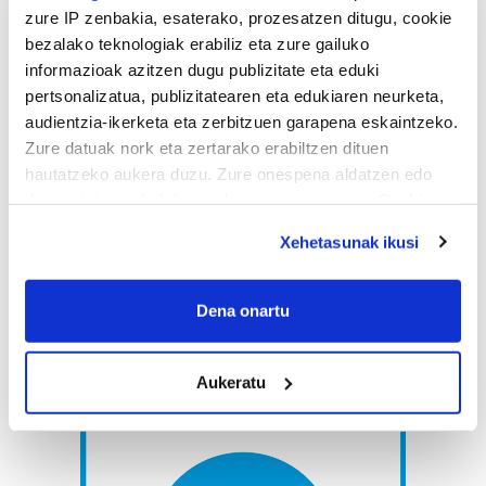
zure IP zenbakia, esaterako, prozesatzen ditugu, cookie
bezalako teknologiak erabiliz eta zure gailuko
informazioak azitzen dugu publizitate eta eduki
pertsonalizatua, publizitatearen eta edukiaren neurketa,
audientzia-ikerketa eta zerbitzuen garapena eskaintzeko.
Zure datuak nork eta zertarako erabiltzen dituen
hautatzeko aukera duzu. Zure onespena aldatzen edo
deuseztatzen ahal duzu edozein momentutan, Cookie
deklaraziotik edo Privacy triggerean klikatuz.
Xehetasunak ikusi
If you allow, we would also like to:
Collect information about your geographical
Dena onartu
location which can be accurate to within several
meters
Aukeratu
Identify your device by actively scanning it for
specific characteristics (fingerprinting)
Find out more about how your personal data is processed
and set your preferences in the
details section
.