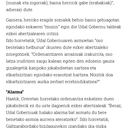
(isunak eta zigorrak), baina herririk gabe (erabakiak)”,
adierazi dute.
Gainera, herriko eragile sozialek behin baino gehiagotan
egindako eskaerei “muzin” egin die Udal Gobernu taldeak
ezker abertzalearen iritziz.
Ildo horretatik, Udal Gobernuaren asmoetan “oso
bestelako helburua” ikusten dute ezker abertzaleko
zinegotziek: “Ordenantzaren arrazoiak irakurrita, oso
latza iruditzen zaigu kalean egiten den edozein gauza
gizalegetik kanpoko jokabideetan sartzea eta
elkarbizitzari egindako erasotzat hartzea. Noiztik doa
elkarbizitzaren aurka zerbait errebindikatzea?”.
“Alarma”
Haatik, Oreretan horrelako ordenantza eskatzen duen
jokabiderik ez du uste dagoenik ezker abertzaleak: “Beraz,
Udal Gobernuak halako alarma bat asmatu du bere
benetako asmoa aurrera ateratzeko”. Ildo horretatik,
Galtzarabordako bizilagunekin izandako ika-mika