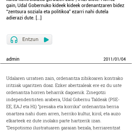
gain, Udal Gobernuko kideek kideek ordenantzaren bidez
“zentsura soziala eta politikoa” ezarri nahi dutela
adierazi dute. [...]
admin
2011
/
01
/
04
Udalaren urratsen zain, ordenantza zibikoaren kontrako
iritziak ugaritzen doaz. Ezker abertzaleak ere ez du uste
ordenantza horren beharrik dagoenik. Zinegotzi
independentisten arabera, Udal Gobernu Taldeak (PSE-
EE, EAJ eta H1) “presaka eta korrika” ordenantza berria
onartzea nahi duen arren, herriko kultur, kirol, eta auzo
elkarteek ez dute inolako parte hartzerik izan.
“Despotismo ilustratuaren garaian bezala, herriarentzat