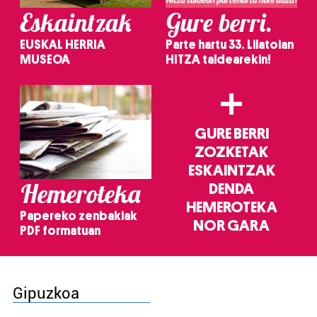
Eskaintzak
Gure berri.
EUSKAL HERRIA
Parte hartu 33. Lilatoian
MUSEOA
HITZA taldearekin!
+
GURE BERRI
ZOZKETAK
ESKAINTZAK
Hemeroteka
DENDA
HEMEROTEKA
Papereko zenbakiak
NOR GARA
PDF formatuan
Gipuzkoa