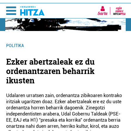
Sartu
POLITIKA
Ezker abertzaleak ez du
ordenantzaren beharrik
ikusten
Udalaren urratsen zain, ordenantza zibikoaren kontrako
iritziak ugaritzen doaz. Ezker abertzaleak ere ez du uste
ordenantza horren beharrik dagoenik. Zinegotzi
independentisten arabera, Udal Gobernu Taldeak (PSE-
EE, EAJ eta H1) “presaka eta korrika” ordenantza berria
onartzea nahi duen arren, herriko kultur, kirol, eta auzo