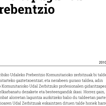
Prebentzio
201
ribiko Udaleko Prebentzio Komunitarioko zerbitzuak bi talde
e bitarteko gaztetxoentzat; eta nerabeen guraso taldea, adin
o Komunitarioko Udal Zerbitzuko profesionalen gidaritzape
elkarbanatu dezakete eta besteengandik ikasi. Horrez gain,
inbat alorretan laguntza aurkitzeko balio du taldeetan parte
oaren Udal Zerbitzuak eskaintzen dituen talde horiek harr