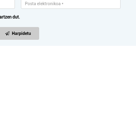
artzen dut.
Harpidetu
Barne diseinua
Ostalaritza
RBEGOZO DEKORAZIOA
SAGAR ZULO ERR