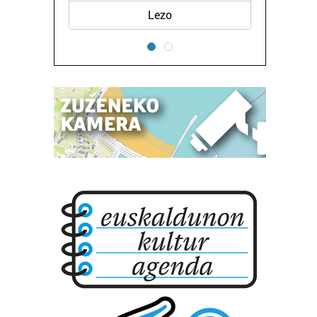
Errenteria-Orereta