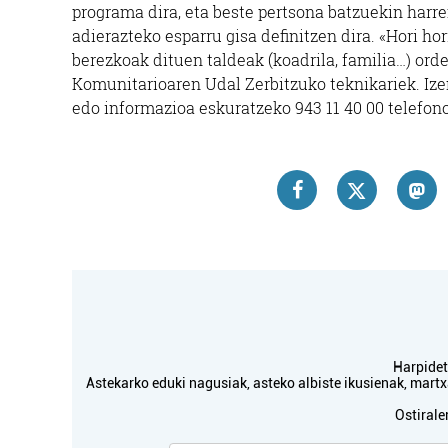
programa dira, eta beste pertsona batzuekin harr
adierazteko esparru gisa definitzen dira. «Hori ho
berezkoak dituen taldeak (koadrila, familia…) orde
Komunitarioaren Udal Zerbitzuko teknikariek. Iz
edo informazioa eskuratzeko 943 11 40 00 telefono
Harpidetu
Astekarko eduki nagusiak, asteko albiste ikusienak, mar
Ostirale