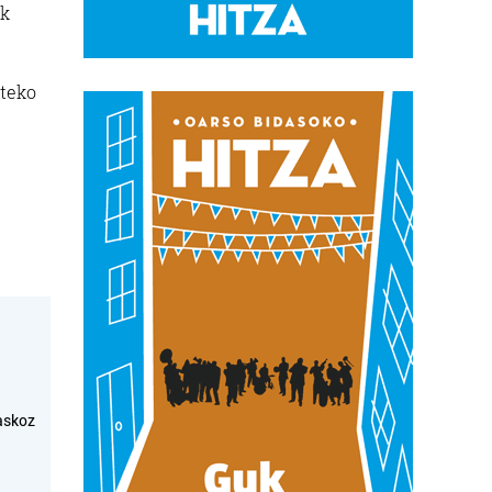
ak
ateko
askoz