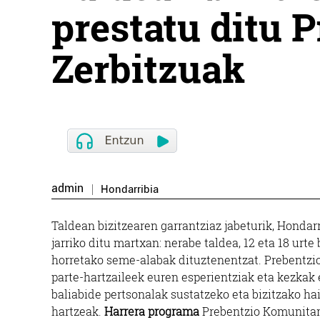
prestatu ditu 
Zerbitzuak
admin
Hondarribia
Taldean bizitzearen garrantziaz jabeturik, Hondar
jarriko ditu martxan: nerabe taldea, 12 eta 18 urt
horretako seme-alabak dituztenentzat. Prebentzi
parte-hartzaileek euren esperientziak eta kezkak 
baliabide pertsonalak sustatzeko eta bizitzako ha
hartzeak.
Harrera programa
Prebentzio Komunitari