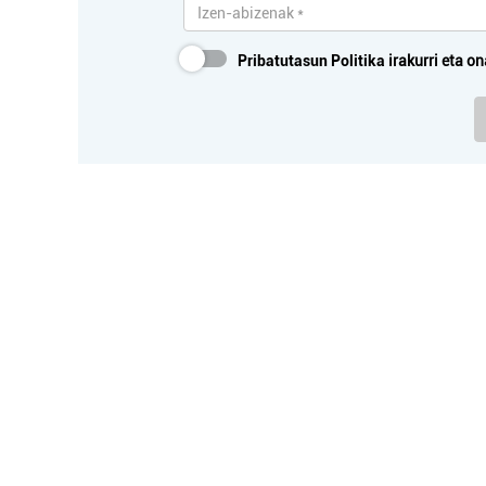
Pribatutasun Politika
irakurri eta on
Ostalaritza
SAGAR ZULO ERRETEGIA
O