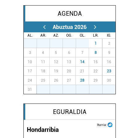
AGENDA
Abuztua 2026
AL.
AR.
AZ.
OG.
OL.
LR.
IG.
27
28
29
30
31
1
2
3
4
5
6
7
8
9
10
11
12
13
14
15
16
17
18
19
20
21
22
23
24
25
26
27
28
29
30
31
1
2
3
4
5
6
EGURALDIA
Iturria:
Hondarribia