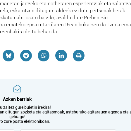
emanetan jartzeko eta norberaren esperientziak eta zalantz
rrela, eskaintzen ditugun taldeek ez dute pertsonak berak
zkatu nahi, osatu baizik», azaldu dute Prebentzio
ena emateko epea urtarrilaren 15ean bukatzen da. Izena em
 zenbakira deitu behar da.
Azken berriak
 zaitez gure buletin irekira!
txan ditugun zozketa eta egitasmoak, asteburuko egitarauen agenda eta 
gehiago!
ro zure posta elektronikoan.