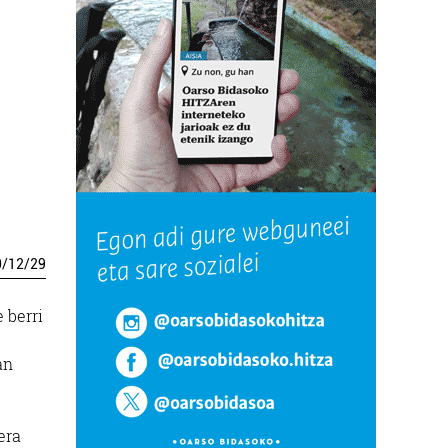
0
/
12
/
29
 berri
an
era