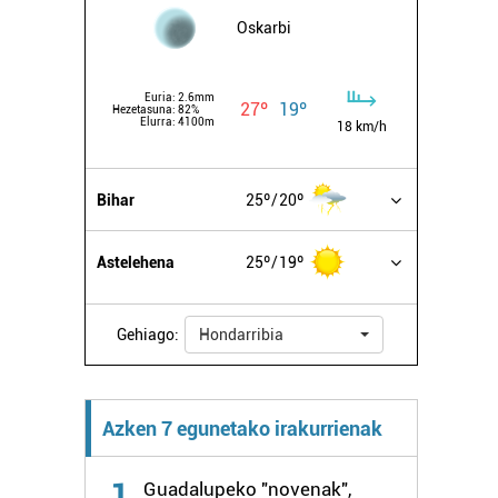
Oskarbi
Euria:
2.6mm
27º
19º
Hezetasuna:
82%
Elurra:
4100m
18 km/h
Bihar
25º
20º
Astelehena
25º
19º
Gehiago:
Hondarribia
Azken 7 egunetako irakurrienak
1
Guadalupeko "novenak",