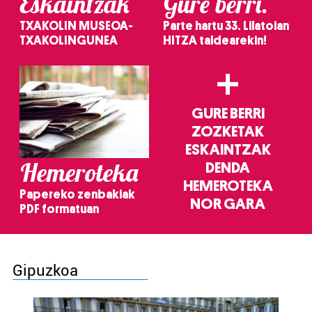
Eskaintzak
Gure berri.
TXAKOLIN MUSEOA-
Parte hartu 33. Lilatoian
TXAKOLINGUNEA
HITZA taldearekin!
+
GURE BERRI
ZOZKETAK
ESKAINTZAK
Hemeroteka
DENDA
HEMEROTEKA
Papereko zenbakiak
NOR GARA
PDF formatuan
Gipuzkoa