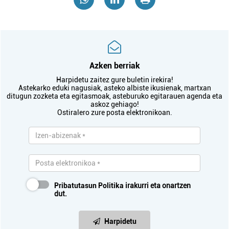
Azken berriak
Harpidetu zaitez gure buletin irekira!
Astekarko eduki nagusiak, asteko albiste ikusienak, martxan
ditugun zozketa eta egitasmoak, asteburuko egitarauen agenda eta
askoz gehiago!
Ostiralero zure posta elektronikoan.
Pribatutasun Politika
irakurri eta onartzen
dut.
Harpidetu