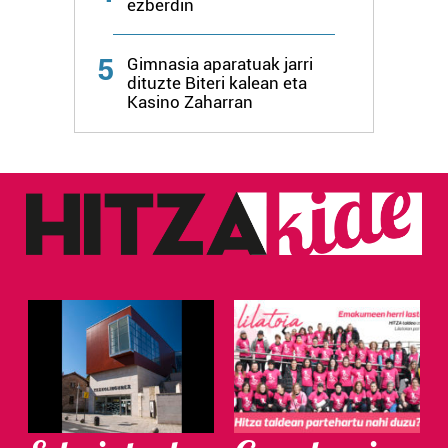
ezberdin
5
Gimnasia aparatuak jarri
dituzte Biteri kalean eta
Kasino Zaharran