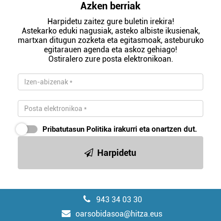
Azken berriak
Harpidetu zaitez gure buletin irekira!
Astekarko eduki nagusiak, asteko albiste ikusienak,
martxan ditugun zozketa eta egitasmoak, asteburuko
egitarauen agenda eta askoz gehiago!
Ostiralero zure posta elektronikoan.
Pribatutasun Politika
irakurri eta onartzen dut.
Harpidetu
943 34 03 30
oarsobidasoa@hitza.eus