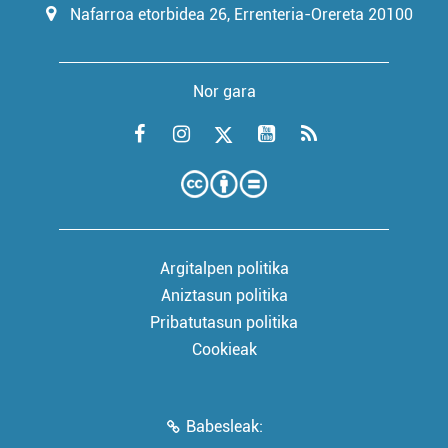
Nafarroa etorbidea 26, Errenteria-Orereta 20100
Nor gara
Argitalpen politika
Aniztasun politika
Pribatutasun politika
Cookieak
Babesleak: