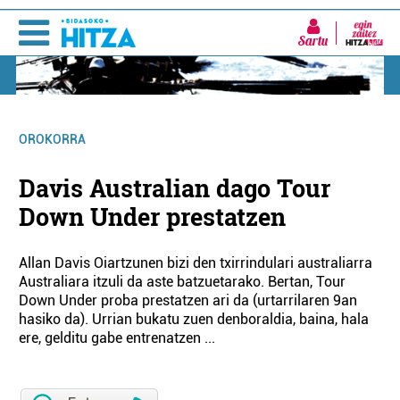
Sartu
OROKORRA
Davis Australian dago Tour
Down Under prestatzen
Allan Davis Oiartzunen bizi den txirrindulari australiarra
Australiara itzuli da aste batzuetarako. Bertan, Tour
Down Under proba prestatzen ari da (urtarrilaren 9an
hasiko da). Urrian bukatu zuen denboraldia, baina, hala
ere, gelditu gabe entrenatzen ...