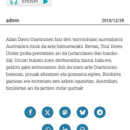
admin
2010
/
12
/
29
Allan Davis Oiartzunen bizi den txirrindulari australiarra
Australiara itzuli da aste batzuetarako. Bertan, Tour Down
Under proba prestatzen ari da (urtarrilaren 9an hasiko
da). Urrian bukatu zuen denboraldia, baina, hala ere,
gelditu gabe entrenatzen ibili da orain arte Oiartzunen:
boxeoan, pisuak altxatzen eta gimnasia egiten. Bizikleta
gainean ere entrenatu zen azken egunetan. Australian,
bizikletan ari da jartzen indar guztiak.