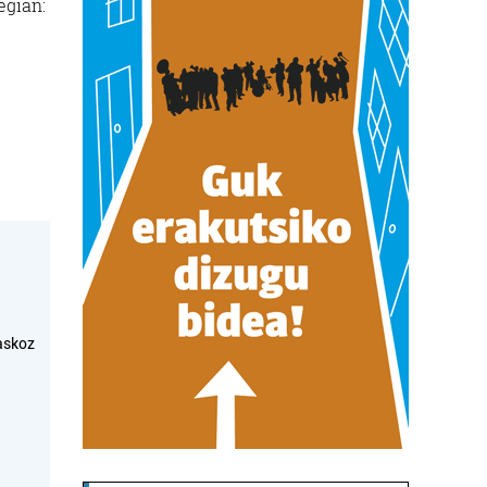
egian:
askoz