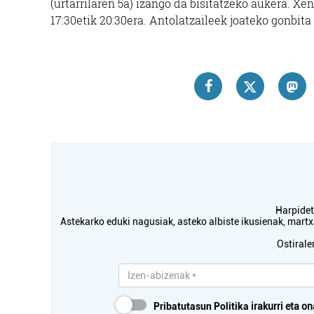
(urtarrilaren 5a) izango da bisitatzeko aukera. X
17:30etik 20:30era. Antolatzaileek joateko gonbita 
Harpidetu
Astekarko eduki nagusiak, asteko albiste ikusienak, mar
Ostirale
Pribatutasun Politika
irakurri eta on