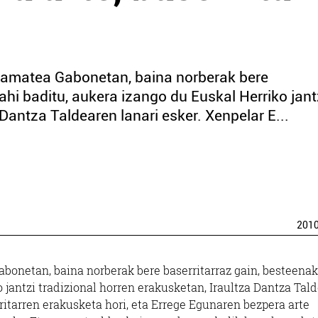
eramatea Gabonetan, baina norberak bere
nahi baditu, aukera izango du Euskal Herriko jant
 Dantza Taldearen lanari esker. Xenpelar E...
201
abonetan, baina norberak bere baserritarraz gain, besteenak
o jantzi tradizional horren erakusketan, Iraultza Dantza Tal
itarren erakusketa hori, eta Errege Egunaren bezpera arte