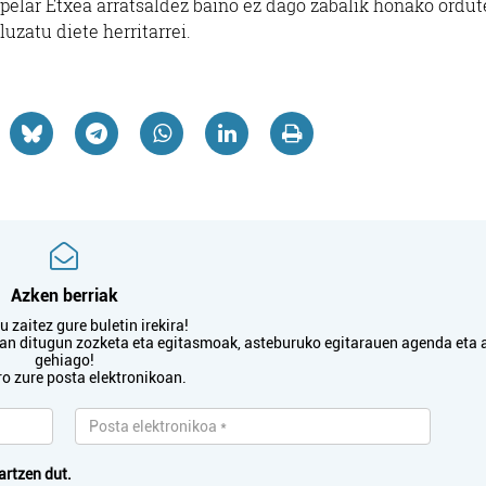
enpelar Etxea arratsaldez baino ez dago zabalik honako ordut
luzatu diete herritarrei.
Azken berriak
 zaitez gure buletin irekira!
txan ditugun zozketa eta egitasmoak, asteburuko egitarauen agenda eta 
gehiago!
ro zure posta elektronikoan.
artzen dut.