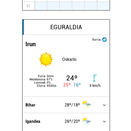
31
1
2
3
4
5
6
EGURALDIA
Iturria:
Irun
Oskarbi
24º
Euria:
0mm
Hezetasuna:
67%
Lainoak:
0%
25º
16º
9 km/h
Elurra:
4500m
Bihar
28º
18º
Igandea
26º
20º