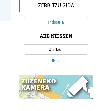
ZERBITZU GIDA
Industria
NA
ABB NIESSEN
L
Oiartzun