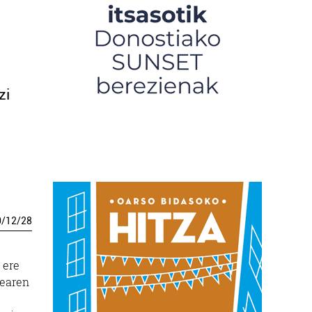
zi
0
/
12
/
28
 ere
dearen