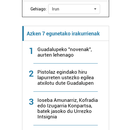
Gehiago:
Irun
Azken 7 egunetako irakurrienak
1
Guadalupeko "novenak",
aurten lehenago
2
Pistolaz egindako hiru
lapurreten ustezko egilea
atxilotu dute Guadalupen
3
Ioseba Amunarriz, Kofradia
edo Izugarria Konpartsa,
batek jasoko du Urrezko
Intsignia