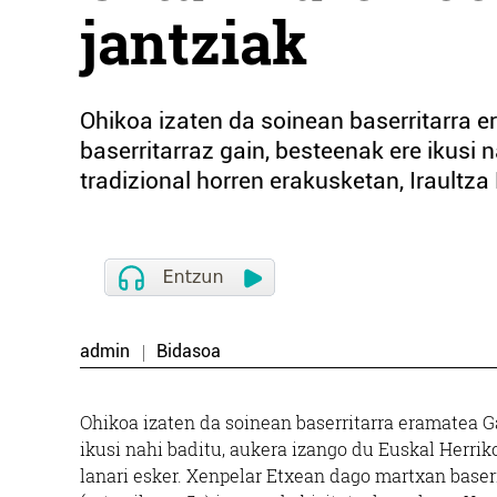
jantziak
Ohikoa izaten da soinean baserritarra 
baserritarraz gain, besteenak ere ikusi 
tradizional horren erakusketan, Iraultza
admin
Bidasoa
Ohikoa izaten da soinean baserritarra eramatea G
ikusi nahi baditu, aukera izango du Euskal Herrik
lanari esker. Xenpelar Etxean dago martxan baserr