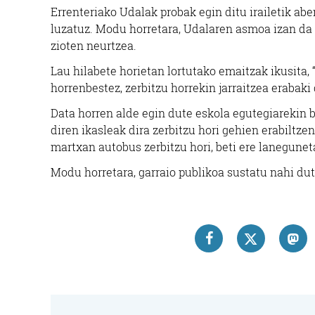
Errenteriako Udalak probak egin ditu irailetik ab
luzatuz. Modu horretara, Udalaren asmoa izan da h
zioten neurtzea.
Lau hilabete horietan lortutako emaitzak ikusita, 
horrenbestez, zerbitzu horrekin jarraitzea erabaki
Data horren alde egin dute eskola egutegiarekin b
diren ikasleak dira zerbitzu hori gehien erabiltz
martxan autobus zerbitzu hori, beti ere lanegunet
Modu horretara, garraio publikoa sustatu nahi dut