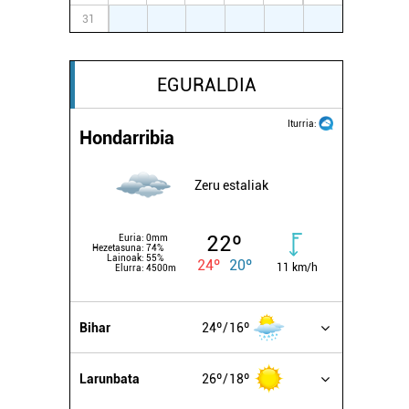
31
1
2
3
4
5
6
EGURALDIA
Iturria:
Hondarribia
Zeru estaliak
22º
Euria:
0mm
Hezetasuna:
74%
Lainoak:
55%
24º
20º
11 km/h
Elurra:
4500m
Bihar
24º
16º
Larunbata
26º
18º