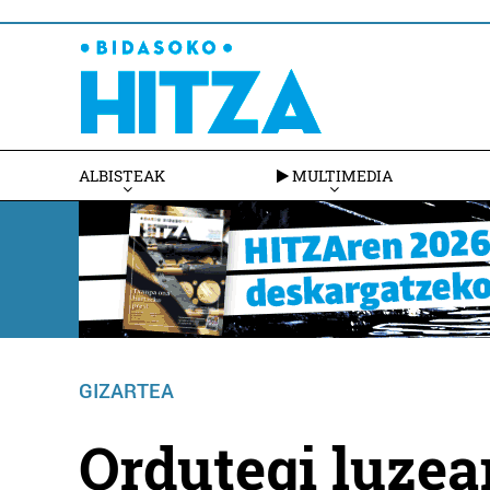
ALBISTEAK
MULTIMEDIA
GIZARTEA
Ordutegi luzea