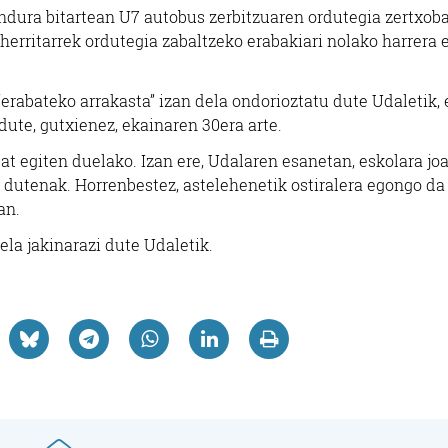
endura bitartean U7 autobus zerbitzuaren ordutegia zertxoba
erritarrek ordutegia zabaltzeko erabakiari nolako harrera 
“erabateko arrakasta” izan dela ondorioztatu dute Udaletik, 
 dute, gutxienez, ekainaren 30era arte.
at egiten duelako. Izan ere, Udalaren esanetan, eskolara jo
en dutenak. Horrenbestez, astelehenetik ostiralera egongo da
an.
ela jakinarazi dute Udaletik.