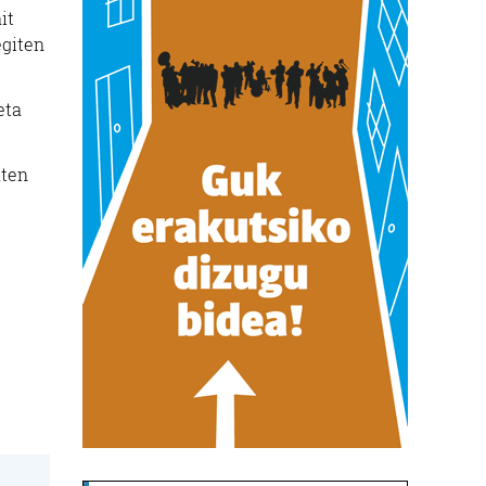
it
egiten
eta
aten