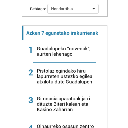
Gehiago:
Hondarribia
Azken 7 egunetako irakurrienak
1
Guadalupeko "novenak",
aurten lehenago
2
Pistolaz egindako hiru
lapurreten ustezko egilea
atxilotu dute Guadalupen
3
Gimnasia aparatuak jarri
dituzte Biteri kalean eta
Kasino Zaharran
4
Oinaurreko osasun zentro