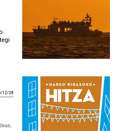
o
tegi
0
/
12
/
28
.
50ean.