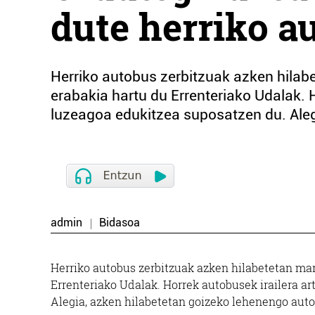
dute herriko a
Herriko autobus zerbitzuak azken hila
erabakia hartu du Errenteriako Udalak. 
luzeagoa edukitzea suposatzen du. Alegi
admin
Bidasoa
Herriko autobus zerbitzuak azken hilabetetan ma
Errenteriako Udalak. Horrek autobusek irailera a
Alegia, azken hilabetetan goizeko lehenengo auto