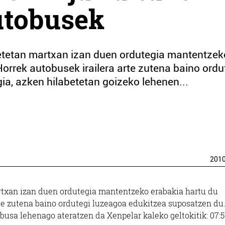
utobusek
betetan martxan izan duen ordutegia mantentzek
Horrek autobusek irailera arte zutena baino ordu
a, azken hilabetetan goizeko lehenen...
201
rtxan izan duen ordutegia mantentzeko erabakia hartu du
rte zutena baino ordutegi luzeagoa edukitzea suposatzen du
busa lehenago ateratzen da Xenpelar kaleko geltokitik: 07: