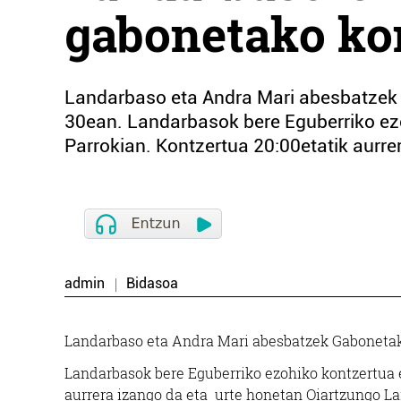
gabonetako ko
Landarbaso eta Andra Mari abesbatzek G
30ean. Landarbasok bere Eguberriko ezo
Parrokian. Kontzertua 20:00etatik aurre
admin
Bidasoa
Landarbaso eta Andra Mari abesbatzek Gabonetako
Landarbasok bere Eguberriko ezohiko kontzertua e
aurrera izango da eta urte honetan Oiartzungo La