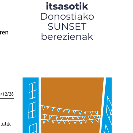
ren
0
/
12
/
28
tatik