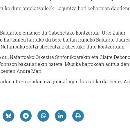
atuko dute antolatzaileek. Laguntza hori beharrean dauden
o Baluarten emango du Gabonetako kontzertua. Urte Zahar
e hartzailea hartuko du bere baitan Iruñeko Baluarte Jaureg
 Nafarroako zortzi abesbatzak abestuko dute kontzertuan.
 du, Nafarroako Orkestra Sinfonikoarekin eta Claire Debono
Johnson bakarlariekin batera. Musika barrokoan aditua den
abesten Andra Mari.
arlari eta zuzendari ezagunez lagunduta ariko da, beraz, A