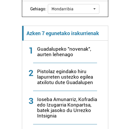
Gehiago:
Hondarribia
Azken 7 egunetako irakurrienak
1
Guadalupeko "novenak",
aurten lehenago
2
Pistolaz egindako hiru
lapurreten ustezko egilea
atxilotu dute Guadalupen
3
Ioseba Amunarriz, Kofradia
edo Izugarria Konpartsa,
batek jasoko du Urrezko
Intsignia