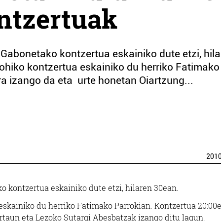
ntzertuak
abonetako kontzertua eskainiko dute etzi, hila
hiko kontzertua eskainiko du herriko Fatimako
ra izango da eta urte honetan Oiartzung...
201
 kontzertua eskainiko dute etzi, hilaren 30ean.
skainiko du herriko Fatimako Parrokian. Kontzertua 20:00e
rtaun eta Lezoko Sutargi Abesbatzak izango ditu lagun.