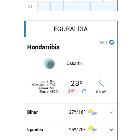
31
1
2
3
4
5
6
EGURALDIA
Iturria:
Hondarribia
Oskarbi
23º
Euria:
0mm
Hezetasuna:
74%
Lainoak:
5%
24º
17º
6 km/h
Elurra:
4500m
Bihar
27º
18º
Igandea
25º
20º