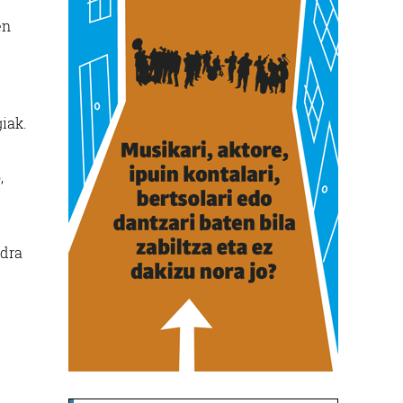
en
iak.
,
ndra