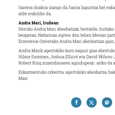
Sarrera doakoa izango da, baina laguntza bat esk
alde erabiliko da.
Andra Mari, Iruñean
Herriko Andra Mari abesbatzak, bestalde, Iruñak
bezperan, Nafarroan egiten den lehen Mesias part
Errenteria-Oreretako Andra Mari abesbatzaz gain,
Andra Marik agertokiko koro nagusi gisa abestuko
Hilary Summes, Joshua Ellicot eta David Wilson-
Robert King zuzendariaren agindupean ariko da 
Eskarmentuko orkestra, agertokiko abesbatza, bak
Mari.