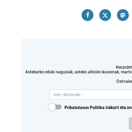
Harpidetu
Astekarko eduki nagusiak, asteko albiste ikusienak, mar
Ostirale
Pribatutasun Politika
irakurri eta on