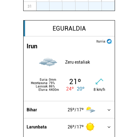
31
1
2
3
4
5
6
EGURALDIA
Iturria:
Irun
Zeru estaliak
21º
Euria:
0mm
Hezetasuna:
79%
Lainoak:
86%
24º
20º
8 km/h
Elurra:
4400m
Bihar
25º
17º
Larunbata
26º
17º