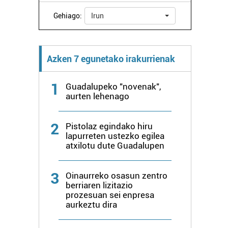
Gehiago:
Irun
Azken 7 egunetako irakurrienak
1
Guadalupeko "novenak",
aurten lehenago
2
Pistolaz egindako hiru
lapurreten ustezko egilea
atxilotu dute Guadalupen
3
Oinaurreko osasun zentro
berriaren lizitazio
prozesuan sei enpresa
aurkeztu dira