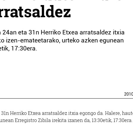
rratsaldez
 24an eta 31n Herriko Etxea arratsaldez itxia
ako izen-emateetarako, urteko azken egunean
etik, 17:30era.
201
 31n Herriko Etxea arratsaldez itxia egongo da. Halere, haut
an Erregistro Zibila irekita izanen da, 13:30etik, 17:30era.