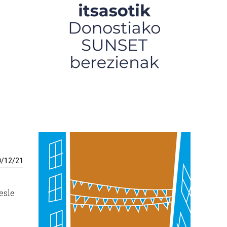
0
/
12
/
21
esle