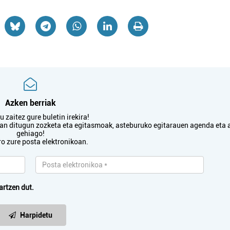
Azken berriak
 zaitez gure buletin irekira!
txan ditugun zozketa eta egitasmoak, asteburuko egitarauen agenda eta 
gehiago!
ro zure posta elektronikoan.
artzen dut.
Harpidetu