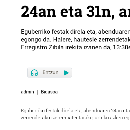
24an eta 31n, a
Eguberriko festak direla eta, abenduaren
egongo da. Halere, hautesle zerrendet
Erregistro Zibila irekita izanen da, 13:30
admin
Bidasoa
Eguberriko festak direla eta, abenduaren 24an eta
zerrendetako izen-emateetarako, urteko azken egune