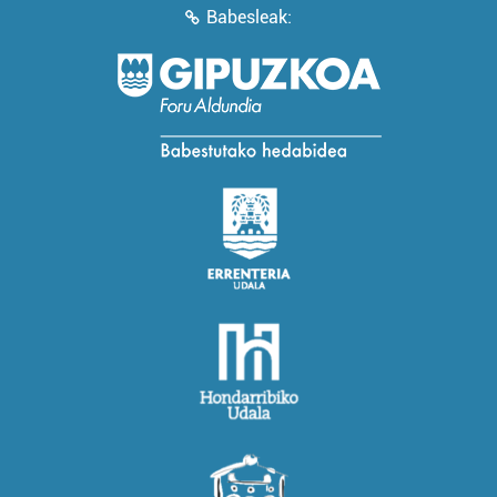
Babesleak: