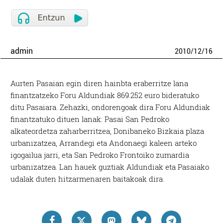
admin
2010
/
12
/
16
Aurten Pasaian egin diren hainbta eraberritze lana
finantzatzeko Foru Aldundiak 869.252 euro bideratuko
ditu Pasaiara. Zehazki, ondorengoak dira Foru Aldundiak
finantzatuko dituen lanak: Pasai San Pedroko
alkateordetza zaharberritzea, Donibaneko Bizkaia plaza
urbanizatzea, Arrandegi eta Andonaegi kaleen arteko
igogailua jarri, eta San Pedroko Frontoiko zumardia
urbanizatzea. Lan hauek guztiak Aldundiak eta Pasaiako
udalak duten hitzarmenaren baitakoak dira.