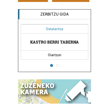
ZERBITZU GIDA
Ostalaritza
GIA
KASTRO BERRI TABERNA
PA
Oiartzun