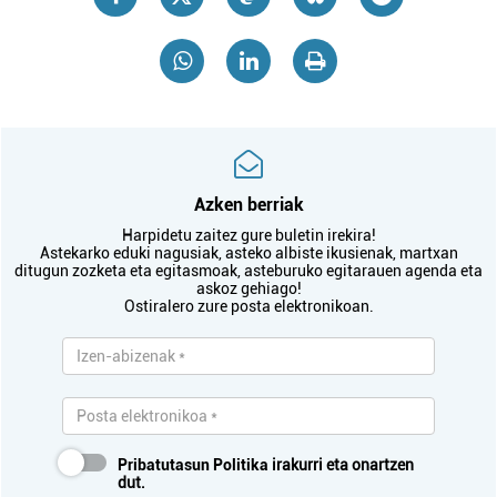
Azken berriak
Harpidetu zaitez gure buletin irekira!
Astekarko eduki nagusiak, asteko albiste ikusienak, martxan
ditugun zozketa eta egitasmoak, asteburuko egitarauen agenda eta
askoz gehiago!
Ostiralero zure posta elektronikoan.
Pribatutasun Politika
irakurri eta onartzen
dut.