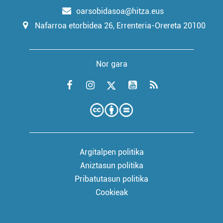
oarsobidasoa@hitza.eus
Nafarroa etorbidea 26, Errenteria-Orereta 20100
Nor gara
Argitalpen politika
Aniztasun politika
Pribatutasun politika
Cookieak