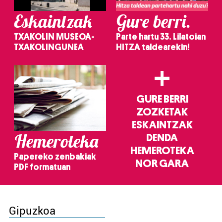
Eskaintzak
Gure berri.
TXAKOLIN MUSEOA-
Parte hartu 33. Lilatoian
TXAKOLINGUNEA
HITZA taldearekin!
+
GURE BERRI
ZOZKETAK
ESKAINTZAK
Hemeroteka
DENDA
HEMEROTEKA
Papereko zenbakiak
NOR GARA
PDF formatuan
Gipuzkoa