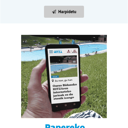
Harpidetu