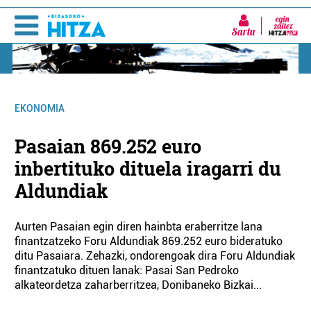
Sartu
EKONOMIA
Pasaian 869.252 euro
inbertituko dituela iragarri du
Aldundiak
Aurten Pasaian egin diren hainbta eraberritze lana
finantzatzeko Foru Aldundiak 869.252 euro bideratuko
ditu Pasaiara. Zehazki, ondorengoak dira Foru Aldundiak
finantzatuko dituen lanak: Pasai San Pedroko
alkateordetza zaharberritzea, Donibaneko Bizkai...