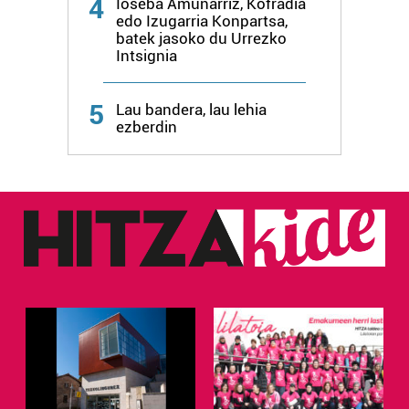
4
Ioseba Amunarriz, Kofradia
edo Izugarria Konpartsa,
batek jasoko du Urrezko
Intsignia
5
Lau bandera, lau lehia
ezberdin