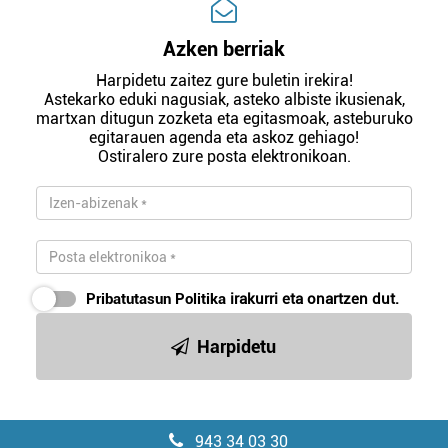
Azken berriak
Harpidetu zaitez gure buletin irekira!
Astekarko eduki nagusiak, asteko albiste ikusienak,
martxan ditugun zozketa eta egitasmoak, asteburuko
egitarauen agenda eta askoz gehiago!
Ostiralero zure posta elektronikoan.
Pribatutasun Politika
irakurri eta onartzen dut.
Harpidetu
943 34 03 30