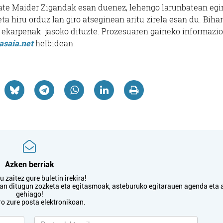
lkate Maider Zigandak esan duenez, lehengo larunbatean egi
ta hiru orduz lan giro atseginean aritu zirela esan du. Biha
en ekarpenak jasoko dituzte. Prozesuaren gaineko informazi
asaia.net
helbidean.
Azken berriak
 zaitez gure buletin irekira!
txan ditugun zozketa eta egitasmoak, asteburuko egitarauen agenda eta 
gehiago!
ro zure posta elektronikoan.