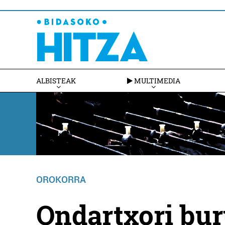
ALBISTEAK
MULTIMEDIA
OROKORRA
Ondartxori bur