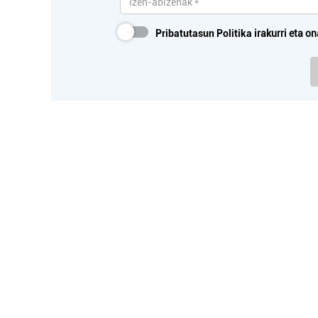
Pribatutasun Politika
irakurri eta on