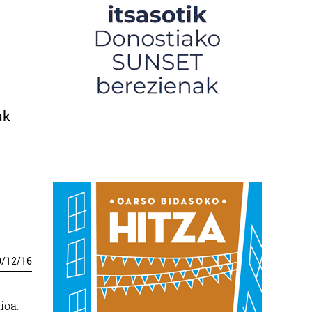
ak
0
/
12
/
16
ioa.