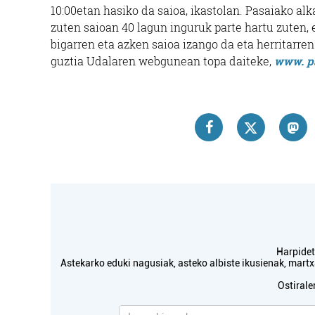
10:00etan hasiko da saioa, ikastolan. Pasaiako a
zuten saioan 40 lagun inguruk parte hartu zuten, e
bigarren eta azken saioa izango da eta herritarr
guztia Udalaren webgunean topa daiteke,
www. p
Harpidetu
Astekarko eduki nagusiak, asteko albiste ikusienak, mar
Ostirale