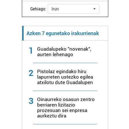
Gehiago:
Irun
Azken 7 egunetako irakurrienak
1
Guadalupeko "novenak",
aurten lehenago
2
Pistolaz egindako hiru
lapurreten ustezko egilea
atxilotu dute Guadalupen
3
Oinaurreko osasun zentro
berriaren lizitazio
prozesuan sei enpresa
aurkeztu dira