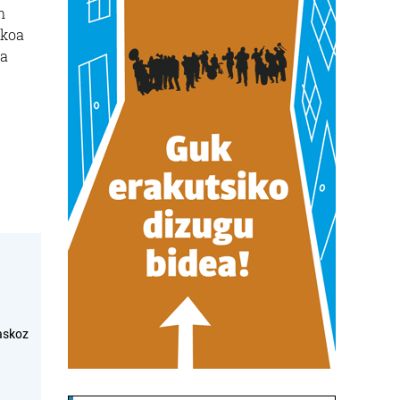
n
rkoa
oa
askoz