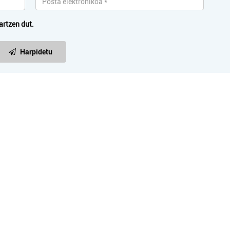
artzen dut.
Bidaia agentziak
Ostalaritza
Harpidetu
B TRAVEL
LEKU ZAHARRA TA
Errenteria-Orereta
Errenteria-Orereta