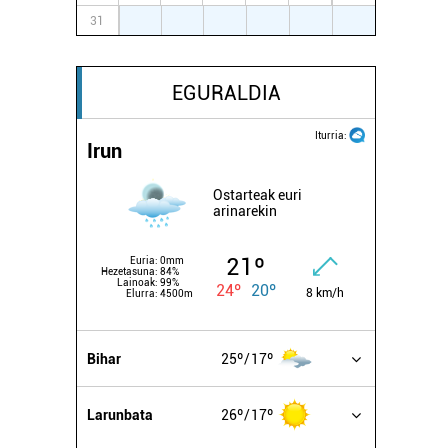
31
1
2
3
4
5
6
EGURALDIA
Iturria:
Irun
Ostarteak euri
arinarekin
21º
Euria:
0mm
Hezetasuna:
84%
Lainoak:
99%
24º
20º
8 km/h
Elurra:
4500m
Bihar
25º
17º
Larunbata
26º
17º