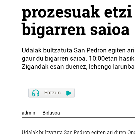
prozesuak etzi 
bigarren saioa
Udalak bultzatuta San Pedron egiten ar
gaur du bigarren saioa. 10:00etan hasik
Zigandak esan duenez, lehengo larunbat
admin
Bidasoa
Udalak bultzatuta San Pedron egiten ari diren On