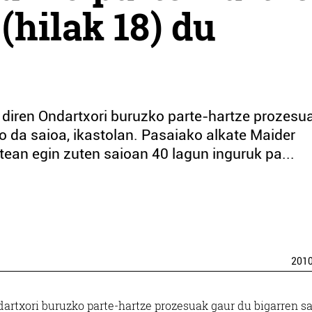
(hilak 18) du
i diren Ondartxori buruzko parte-hartze prozesu
o da saioa, ikastolan. Pasaiako alkate Maider
ean egin zuten saioan 40 lagun inguruk pa...
201
dartxori buruzko parte-hartze prozesuak gaur du bigarren sa