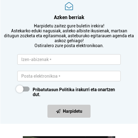
Azken berriak
Harpidetu zaitez gure buletin irekira!
Astekarko eduki nagusiak, asteko albiste ikusienak, martxan
ditugun zozketa eta egitasmoak, asteburuko egitarauen agenda eta
askoz gehiago!
Ostiralero zure posta elektronikoan.
Pribatutasun Politika
irakurri eta onartzen
dut.
Harpidetu