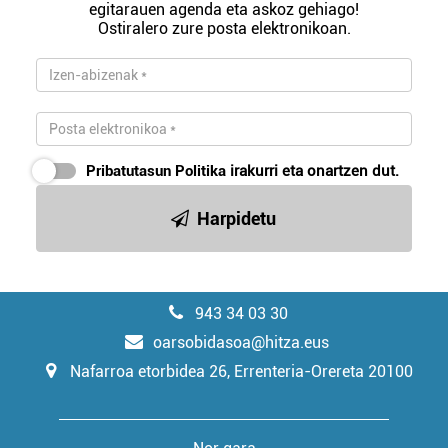
egitarauen agenda eta askoz gehiago!
Ostiralero zure posta elektronikoan.
Pribatutasun Politika
irakurri eta onartzen dut.
Harpidetu
943 34 03 30
oarsobidasoa@hitza.eus
Nafarroa etorbidea 26, Errenteria-Orereta 20100