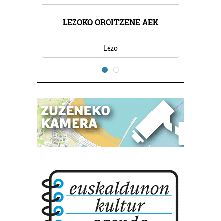
ARITZA
LEZOKO OROITZENE AEK
JAKIN
Lezo