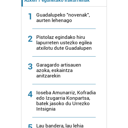
Azken 7 egunetako irakurrienak
duten interes legitimoa eta horren aurka nola egin
dezakezun ikusteko.
1
Guadalupeko "novenak",
aurten lehenago
Lortu zure datu pertsonalak prozesatzeko moduari
buruzko informazio gehiago eta ezarri zure lehentasunak
2
Pistolaz egindako hiru
datuen atalean. Edozein unetan alda edo ken dezakezu
lapurreten ustezko egilea
zure baimena Cookieen adierazpenean.
atxilotu dute Guadalupen
Webgune honek cookie propioak eta hirugarrenen cookie-
3
Garagardo artisauen
fitxategiak erabiltzen ditu. Zure esperientzia eta
azoka, eskaintza
zerbitzuak hobetzeko asmoz, cookie teknologiaz
anitzarekin
baliatzen gara. Ohar hau onartuz gero, teknologia hori
erabiltzeko baimen esplizitua ematen diguzu.
Gehiago
4
Ioseba Amunarriz, Kofradia
irakurri
edo Izugarria Konpartsa,
batek jasoko du Urrezko
Intsignia
5
Lau bandera, lau lehia