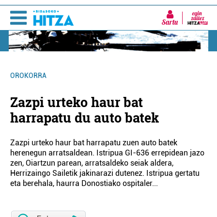
Sartu
OROKORRA
Zazpi urteko haur bat
harrapatu du auto batek
Zazpi urteko haur bat harrapatu zuen auto batek
herenegun arratsaldean. Istripua GI-636 errepidean jazo
zen, Oiartzun parean, arratsaldeko seiak aldera,
Herrizaingo Sailetik jakinarazi dutenez. Istripua gertatu
eta berehala, haurra Donostiako ospitaler...