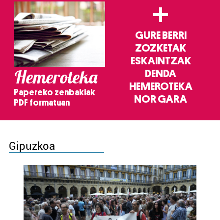
+
GURE BERRI
ZOZKETAK
ESKAINTZAK
Hemeroteka
DENDA
HEMEROTEKA
Papereko zenbakiak
NOR GARA
PDF formatuan
Gipuzkoa