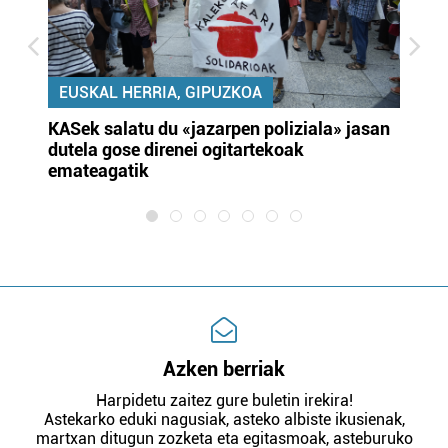
EUSKAL HERRIA, GIPUZKOA
KASek salatu du «jazarpen poliziala» jasan
Pa
dutela gose direnei ogitartekoak
da
emateagatik
«s
Azken berriak
Harpidetu zaitez gure buletin irekira!
Astekarko eduki nagusiak, asteko albiste ikusienak,
martxan ditugun zozketa eta egitasmoak, asteburuko