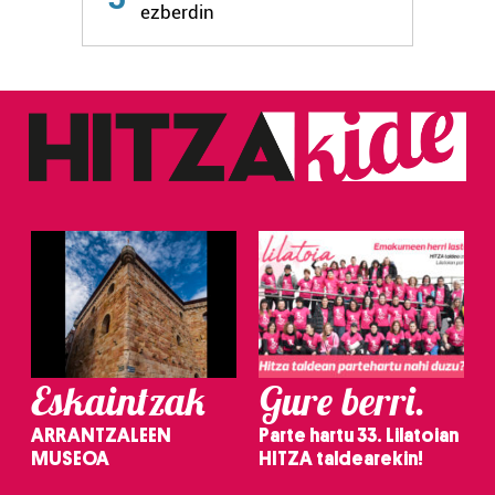
ezberdin
Eskaintzak
Gure berri.
ARRANTZALEEN
Parte hartu 33. Lilatoian
MUSEOA
HITZA taldearekin!