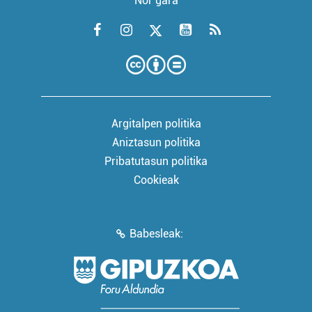
Nor gara
Argitalpen politika
Aniztasun politika
Pribatutasun politika
Cookieak
Babesleak: