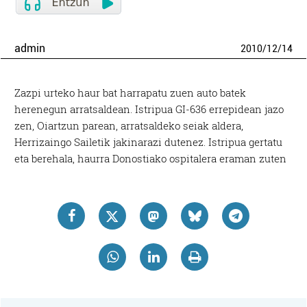
admin
2010
/
12
/
14
Zazpi urteko haur bat harrapatu zuen auto batek
herenegun arratsaldean. Istripua GI-636 errepidean jazo
zen, Oiartzun parean, arratsaldeko seiak aldera,
Herrizaingo Sailetik jakinarazi dutenez. Istripua gertatu
eta berehala, haurra Donostiako ospitalera eraman zuten