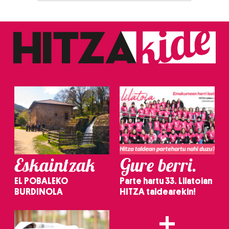
Eskaintzak
Gure berri.
EL POBALEKO
Parte hartu 33. Lilatoian
BURDINOLA
HITZA taldearekin!
+