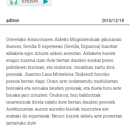
admin
2010
/
12
/
14
Oreretako Amnistiaren Aldeko Mugimenduak jakinarazi
duenez, Sevilla II espetxean (Sevilla, Espainia) hainbat
aldaketa egin dituzte azken asteotan. Aldaketa horiek
eragin zuzena izan dute bertan dauden euskal preso
politikoen bizitzan, eta ondorioz, itxialdian sartu dira
presoak. Juantxo Lasa Mitxelena
Txikierdi
herriko
presoa bertan dago. Orain arte isolamendu moduluetan
bosnaka eta seinaka zeuden presoak, eta duela hiru aste
binaka jarri zituzten. Ondorioz, bizi baldintzak
onartezinak direla salatu dute bertan dauden presoek.
Asteburuetan aurrez aurreko bisitak murriztea ere
erabaki du espetxeak. Neurri horiek aldatu arte protestan
jarraituko dute.