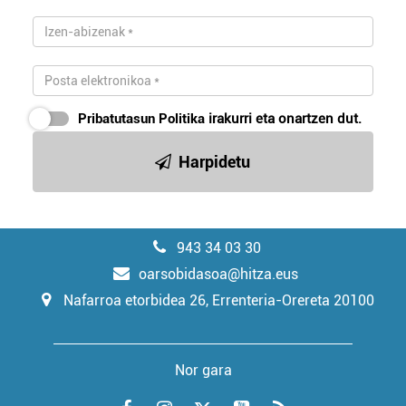
Pribatutasun Politika
irakurri eta onartzen dut.
Harpidetu
943 34 03 30
oarsobidasoa@hitza.eus
Nafarroa etorbidea 26, Errenteria-Orereta 20100
Nor gara