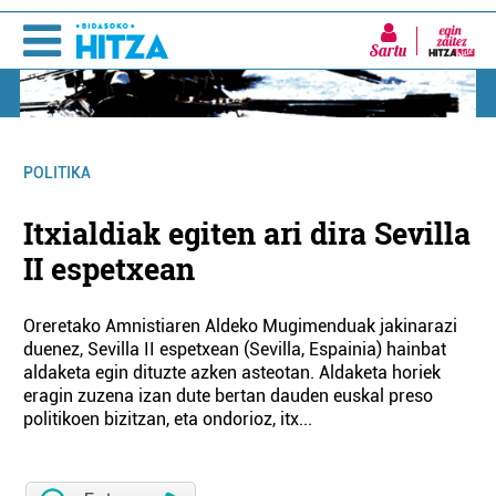
Sartu
POLITIKA
Itxialdiak egiten ari dira Sevilla
II espetxean
Oreretako Amnistiaren Aldeko Mugimenduak jakinarazi
duenez, Sevilla II espetxean (Sevilla, Espainia) hainbat
aldaketa egin dituzte azken asteotan. Aldaketa horiek
eragin zuzena izan dute bertan dauden euskal preso
politikoen bizitzan, eta ondorioz, itx...