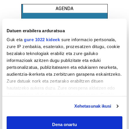
AGENDA
Abuztua 2026
Datuen erabilera arduratsua
AL.
AR.
AZ.
OG.
OL.
LR.
IG.
Guk eta
gure 1022 kideek
sure informacio pertsonala,
27
28
29
30
31
1
2
zure IP zenbakia, esaterako, prozesatzen ditugu, cookie
3
4
5
6
7
8
9
bezalako teknologiak erabiliz eta zure gailuko
10
11
12
13
14
15
16
informazioak azitzen dugu publizitate eta eduki
17
18
19
20
21
22
23
pertsonalizatua, publizitatearen eta edukiaren neurketa,
audientzia-ikerketa eta zerbitzuen garapena eskaintzeko.
24
25
26
27
28
29
30
Zure datuak nork eta zertarako erabiltzen dituen
31
1
2
3
4
5
6
hautatzeko aukera duzu. Zure onespena aldatzen edo
deuseztatzen ahal duzu edozein momentutan, Cookie
deklaraziotik edo Privacy triggerean klikatuz.
EGURALDIA
Xehetasunak ikusi
Iturria:
If you allow, we would also like to:
Hondarribia
Collect information about your geographical
Dena onartu