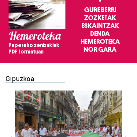
GURE BERRI
ZOZKETAK
ESKAINTZAK
Hemeroteka
DENDA
HEMEROTEKA
Papereko zenbakiak
NOR GARA
PDF formatuan
Gipuzkoa