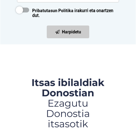
Pribatutasun Politika
irakurri eta onartzen
dut.
Harpidetu