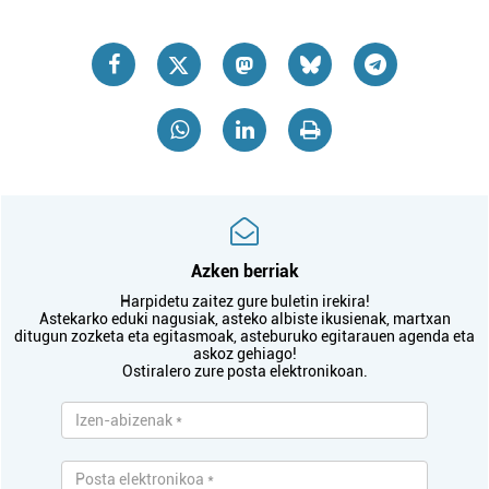
Azken berriak
Harpidetu zaitez gure buletin irekira!
Astekarko eduki nagusiak, asteko albiste ikusienak, martxan
ditugun zozketa eta egitasmoak, asteburuko egitarauen agenda eta
askoz gehiago!
Ostiralero zure posta elektronikoan.