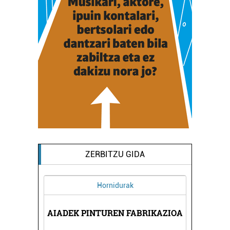
ZERBITZU GIDA
Hornidurak
DA
AIADEK PINTUREN FABRIKAZIOA
R